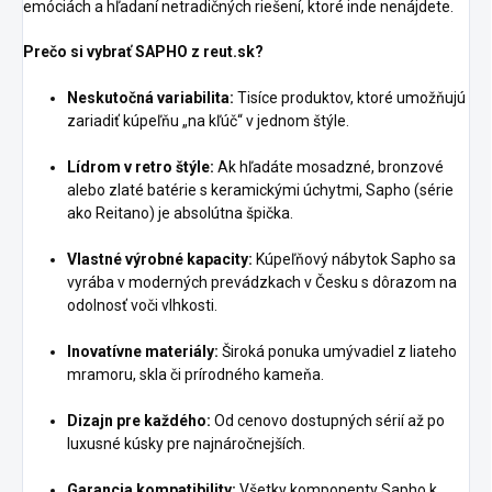
emóciách a hľadaní netradičných riešení, ktoré inde nenájdete.
Prečo si vybrať SAPHO z reut.sk?
Neskutočná variabilita:
Tisíce produktov, ktoré umožňujú
zariadiť kúpeľňu „na kľúč“ v jednom štýle.
Lídrom v retro štýle:
Ak hľadáte mosadzné, bronzové
alebo zlaté batérie s keramickými úchytmi, Sapho (série
ako Reitano) je absolútna špička.
Vlastné výrobné kapacity:
Kúpeľňový nábytok Sapho sa
vyrába v moderných prevádzkach v Česku s dôrazom na
odolnosť voči vlhkosti.
Inovatívne materiály:
Široká ponuka umývadiel z liateho
mramoru, skla či prírodného kameňa.
Dizajn pre každého:
Od cenovo dostupných sérií až po
luxusné kúsky pre najnáročnejších.
Garancia kompatibility:
Všetky komponenty Sapho k