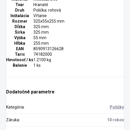
Tvar
Hranaté
Druh
Polička: rohová
Inštalácia
Vŕtanie
Rozmer
325x55x255 mm
Dĺžka
325 mm
Šírka
325 mm
Výška
55 mm
Hĺbka
255 mm
EAN
8590913126628
Taric
74182000
Hmotnosť / ks
1.2100 kg
Balenie
1 ks
Dodatočné parametre
Kategória
:
Poličky
Záruka
:
10 rokov