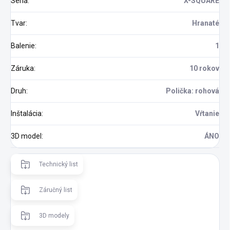
Séria
:
X-SQUARE
Tvar
:
Hranaté
Balenie
:
1
Záruka
:
10 rokov
Druh
:
Polička: rohová
Inštalácia
:
Vŕtanie
3D model
:
ÁNO
Technický list
Záručný list
3D modely