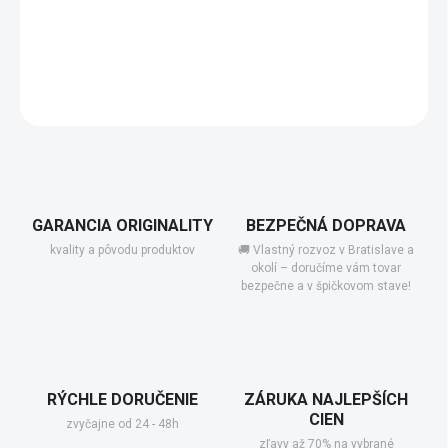
−
+
Pridať do košíka
DETAILNÉ INFORMÁCIE
GARANCIA ORIGINALITY
BEZPEČNÁ DOPRAVA
kvality a pôvodu produktov
🚚 Vlastný rozvoz v Bratislave a
okolí – doručíme vám tovar
bezpečne a v špičkovom stave!
RÝCHLE DORUČENIE
ZÁRUKA NAJLEPŠÍCH
CIEN
zvyčajne od 24 - 48h
zľavy až 70% na vybrané