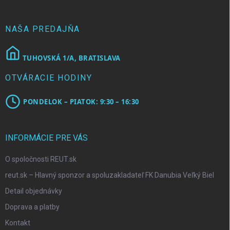
t
i
e
NAŠA PREDAJŇA
TUHOVSKÁ 1/A, BRATISLAVA
OTVÁRACIE HODINY
PONDELOK – PIATOK: 9:30 – 16:30
INFORMÁCIE PRE VÁS
O spoločnosti REUT.sk
reut.sk – Hlavný sponzor a spoluzakladateľ FK Danubia Veľký Biel
Detail objednávky
Doprava a platby
Kontakt