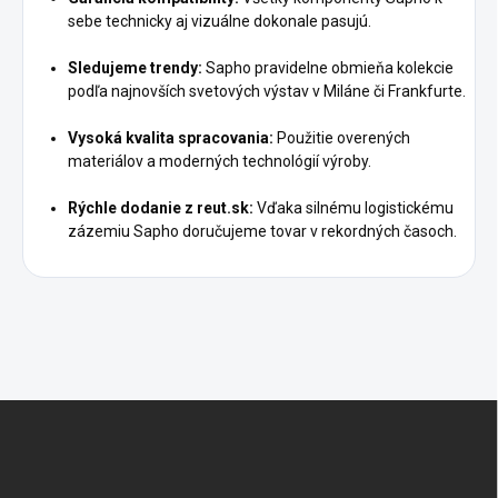
sebe technicky aj vizuálne dokonale pasujú.
Sledujeme trendy:
Sapho pravidelne obmieňa kolekcie
podľa najnovších svetových výstav v Miláne či Frankfurte.
Vysoká kvalita spracovania:
Použitie overených
materiálov a moderných technológií výroby.
Rýchle dodanie z reut.sk:
Vďaka silnému logistickému
zázemiu Sapho doručujeme tovar v rekordných časoch.
Z
á
p
ä