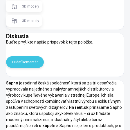
3D modely
3D modely
Diskusia
Buďte prvý, kto napíše príspevok k tejto položke.
Pridať komentár
Sapho
je rodinná česká spoločnosť, ktorá sa za tri desaťročia
vypracovala na jedného z najvýznamnejších distribútorov a
výrobcov kúpeľňového vybavenia v strednej Európe. Ich sila
spočíva v schopnosti kombinovať vlastnú výrobu s exkluzívnym
zastúpením svetových dizajnérov. Na
reut.sk
prinášame Sapho
ako značku, ktorá uspokojí akýkoľvek vkus – či už hľadáte
moderný minimalizmus, industriálny štýl alebo čoraz
populárnejšie
retro kúpeľne
. Sapho nie je len o produktoch, je o