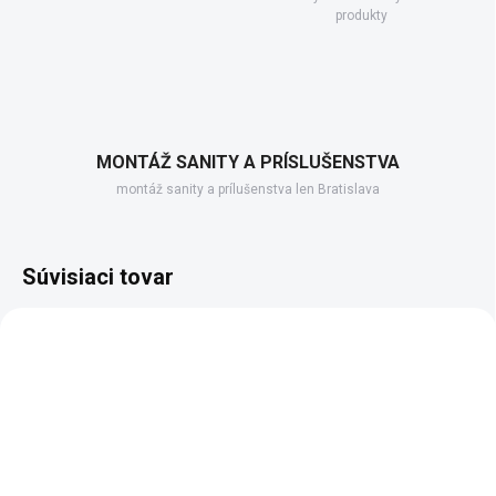
produkty
MONTÁŽ SANITY A PRÍSLUŠENSTVA
montáž sanity a prílušenstva len Bratislava
Súvisiaci tovar