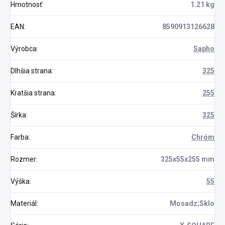
Hmotnosť
:
1.21 kg
EAN
:
8590913126628
Výrobca
:
Sapho
Dlhšia strana
:
325
Kratšia strana
:
255
Šírka
:
325
Farba
:
Chróm
Rozmer
:
325x55x255 mm
Výška
:
55
Materiál
:
Mosadz;Sklo