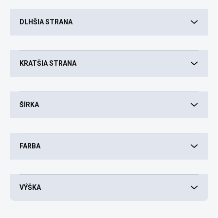
t
o
DLHŠIA STRANA
v
KRATŠIA STRANA
ŠÍRKA
FARBA
VÝŠKA