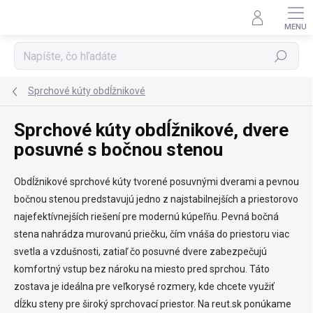
Prejsť
na
obsah
Hľadať
Sprchové kúty obdĺžnikové
Sprchové kúty obdĺžnikové, dvere
posuvné s bočnou stenou
Obdĺžnikové sprchové kúty tvorené posuvnými dverami a pevnou
bočnou stenou predstavujú jedno z najstabilnejších a priestorovo
najefektívnejších riešení pre modernú kúpeľňu. Pevná bočná
stena nahrádza murovanú priečku, čím vnáša do priestoru viac
svetla a vzdušnosti, zatiaľ čo posuvné dvere zabezpečujú
komfortný vstup bez nároku na miesto pred sprchou. Táto
zostava je ideálna pre veľkorysé rozmery, kde chcete využiť
dĺžku steny pre široký sprchovací priestor. Na reut.sk ponúkame