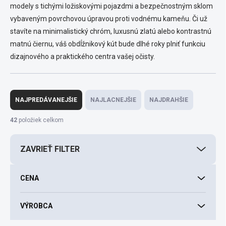
modely s tichými ložiskovými pojazdmi a bezpečnostným sklom
vybaveným povrchovou úpravou proti vodnému kameňu. Či už
stavíte na minimalistický chróm, luxusnú zlatú alebo kontrastnú
matnú čiernu, váš obdĺžnikový kút bude dlhé roky plniť funkciu
dizajnového a praktického centra vašej očisty.
R
a
NAJPREDÁVANEJŠIE
NAJLACNEJŠIE
NAJDRAHŠIE
d
e
42
položiek celkom
n
i
ZAVRIEŤ FILTER
e
p
r
CENA
o
d
VÝROBCA
u
k