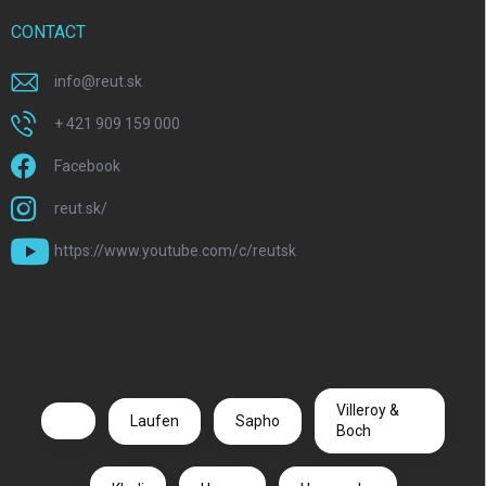
CONTACT
info
@
reut.sk
+ 421 909 159 000
Facebook
reut.sk/
https://www.youtube.com/c/reutsk
Villeroy &
Laufen
Sapho
Boch