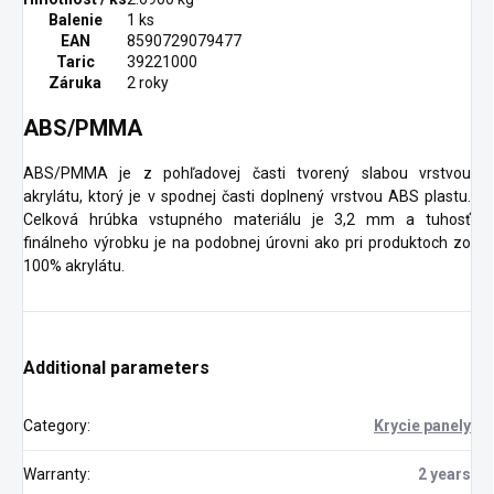
Balenie
1 ks
EAN
8590729079477
Taric
39221000
Záruka
2 roky
ABS/PMMA
ABS/PMMA je z pohľadovej časti tvorený slabou vrstvou
akrylátu, ktorý je v spodnej časti doplnený vrstvou ABS plastu.
Celková hrúbka vstupného materiálu je 3,2 mm a tuhosť
finálneho výrobku je na podobnej úrovni ako pri produktoch zo
100% akrylátu.
Additional parameters
Category
:
Krycie panely
Warranty
:
2 years