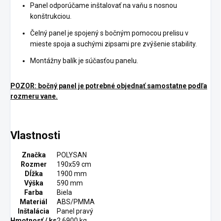
Panel odporúčame inštalovať na vaňu s nosnou
konštrukciou.
Čelný panel je spojený s bočným pomocou prelisu v
mieste spoja a suchými zipsami pre zvýšenie stability.
Montážny balík je súčasťou panelu.
POZOR: bočný panel je potrebné objednať samostatne podľa
rozmeru vane.
Vlastnosti
Značka
POLYSAN
Rozmer
190x59 cm
Dĺžka
1900 mm
Výška
590 mm
Farba
Biela
Materiál
ABS/PMMA
Inštalácia
Panel pravý
Hmotnosť / ks
2.6900 kg