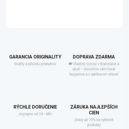
−
+
Add to cart
DETAILED INFORMATION
GARANCIA ORIGINALITY
DOPRAVA ZDARMA
kvality a pôvodu produktov
🚚 Vlastný rozvoz v Bratislave a
okolí – doručíme vám tovar
bezpečne a v špičkovom stave!
RÝCHLE DORUČENIE
ZÁRUKA NAJLEPŠÍCH
CIEN
zvyčajne od 24 - 48h
zľavy až 70% na vybrané
produkty