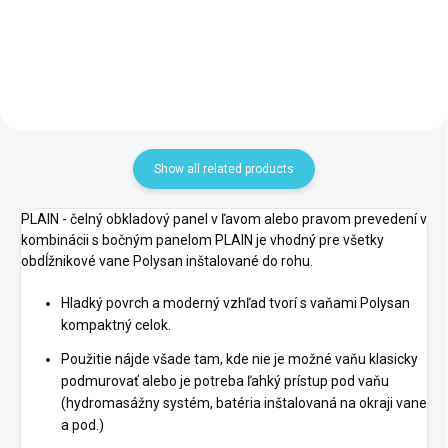
Show all related products
PLAIN - čelný obkladový panel v ľavom alebo pravom prevedení v
kombinácii s bočným panelom PLAIN je vhodný pre všetky
obdĺžnikové vane Polysan inštalované do rohu.
Hladký povrch a moderný vzhľad tvorí s vaňami Polysan
kompaktný celok.
Použitie nájde všade tam, kde nie je možné vaňu klasicky
podmurovať alebo je potreba ľahký prístup pod vaňu
(hydromasážny systém, batéria inštalovaná na okraji vane
a pod.)