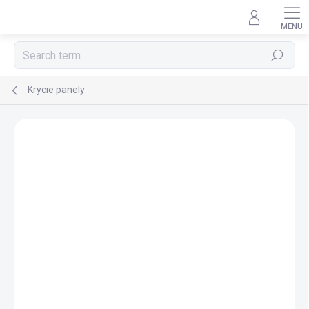
Skip
to
content
Search
Krycie panely
BRAND:
POLYSAN