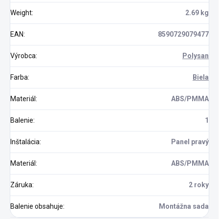
Weight
:
2.69 kg
EAN
:
8590729079477
Výrobca
:
Polysan
Farba
:
Biela
Materiál
:
ABS/PMMA
Balenie
:
1
Inštalácia
:
Panel pravý
Materiál
:
ABS/PMMA
Záruka
:
2 roky
Balenie obsahuje
:
Montážna sada