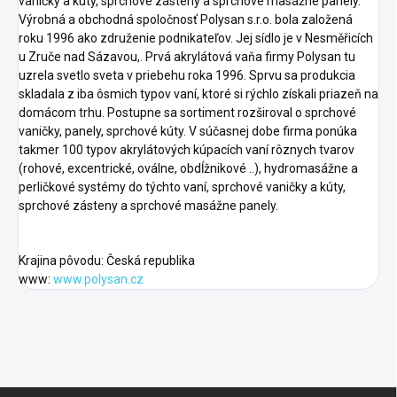
vaničky a kúty, sprchové zásteny a sprchové masážne panely.
Výrobná a obchodná spoločnosť Polysan s.r.o. bola založená
roku 1996 ako združenie podnikateľov. Jej sídlo je v Nesměřicích
u Zruče nad Sázavou,. Prvá akrylátová vaňa firmy Polysan tu
uzrela svetlo sveta v priebehu roka 1996. Sprvu sa produkcia
skladala z iba ôsmich typov vaní, ktoré si rýchlo získali priazeň na
domácom trhu. Postupne sa sortiment rozširoval o sprchové
vaničky, panely, sprchové kúty. V súčasnej dobe firma ponúka
takmer 100 typov akrylátových kúpacích vaní rôznych tvarov
(rohové, excentrické, oválne, obdĺžnikové ..), hydromasážne a
perličkové systémy do týchto vaní, sprchové vaničky a kúty,
sprchové zásteny a sprchové masážne panely.
Krajina pôvodu: Česká republika
www:
www.polysan.cz
F