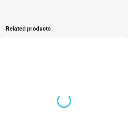
Related products
2 TÝŽDNE
3 TÝŽDNE
Polysan PLAIN bočný
Polysan PLAIN bočný
panel 70x59cm 72669
panel 74x59cm 72678
67,10 €
67,10 €
Add to cart
Add to cart