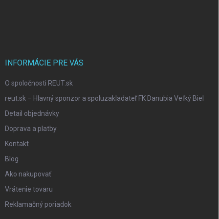
o
o
t
e
r
INFORMÁCIE PRE VÁS
O spoločnosti REUT.sk
reut.sk – Hlavný sponzor a spoluzakladateľ FK Danubia Veľký Biel
Detail objednávky
Doprava a platby
Kontakt
Blog
Ako nakupovať
Vrátenie tovaru
Reklamačný poriadok