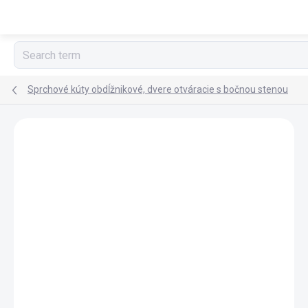
Skip
to
content
Sprchové kúty obdĺžnikové, dvere otváracie s bočnou stenou
BRAND:
POLYSAN