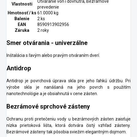
Otváranie von i dovnútra, Bezrámové
Vlastnosti
prevedenie
Hmotnosť / ks
61.0000 kg
Balenie
2 ks
EAN
8590913902956
Záruka
2 roky
Smer otvárania - univerzálne
Inštalácia s ľavým alebo pravým otváraním dverí.
Antidrop
Antidrop je povrchová úprava skla pre jeho ľahkú údržbu. Pri
výrobe skla je nanášaná na jeho povrch s použitím
nanotechnológie a je obsiahnutá v cene zásten.
Bezrámové sprchové zásteny
Ochranu proti pretečeniu vody u bezrámových zásten zaisťuje
nízka prietoková lišta, ktorá dotvára čistý vzhľad zásteny.
Bezrámové zásteny tak pôsobia sviežim elegantným dojmom.