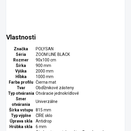
Vlastnosti
Značka
POLYSAN
Séria
ZOOM LINE BLACK
Rozmer
90x100 cm
Šírka
900 mm
Výška
2000 mm
Hĺbka
1000 mm
Farba profilu
Čierna mat
Tvar
Obdĺžnikové zásteny
Typ otvárania
Otváracie jednokrídlové
Smer
Univerzálne
otvárania
Šírka vstupu
815 mm
Typ výplne
ČÍRE sklo
Úprava skla
Antidrop
Hrúbka skla
6 mm