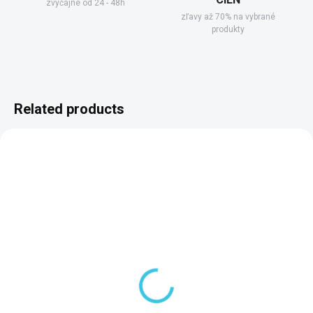
zvyčajne od 24 - 48h
zľavy až 70% na vybrané
produkty
Related products
SKLADOM DODANIE DO 6-7 PRAC. DNÍ
SKLADOM DODANIE DO 6-7 PRAC. DNÍ
(3 PCS)
(1 PCS)
Gelco Sklopné sedátko
Gelco Sklopné sedátko
do sprchového kúta
do sprchového kúta
32,5x32,5cm, biela
32,5x32,5cm, tmavo