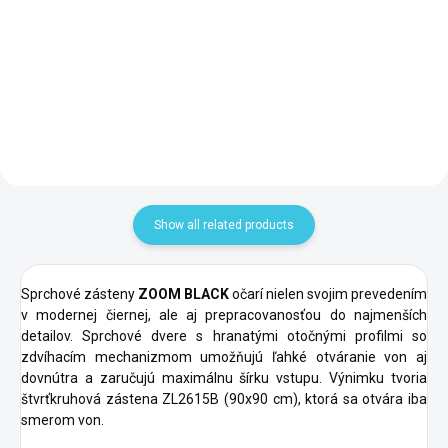
GS120W
šedá GS120G
198 €
198 €
Add to cart
Add to cart
Show all related products
Sprchové zásteny
ZOOM BLACK
očarí nielen svojim prevedením
v modernej čiernej, ale aj prepracovanosťou do najmenších
detailov. Sprchové dvere s hranatými otočnými profilmi so
zdvíhacím mechanizmom umožňujú ľahké otváranie von aj
dovnútra a zaručujú maximálnu šírku vstupu. Výnimku tvoria
štvrťkruhová zástena ZL2615B (90x90 cm), ktorá sa otvára iba
smerom von.