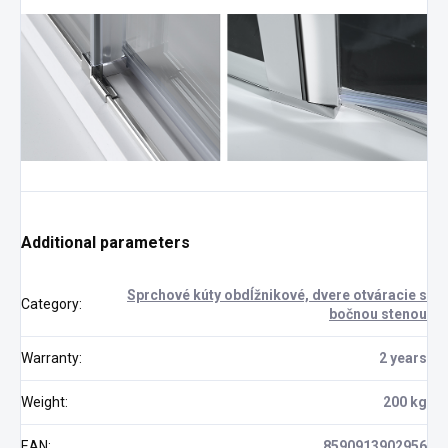
Additional parameters
Sprchové kúty obdĺžnikové, dvere otváracie s
Category
:
bočnou stenou
Warranty
:
2 years
Weight
:
200 kg
EAN
:
8590913902956