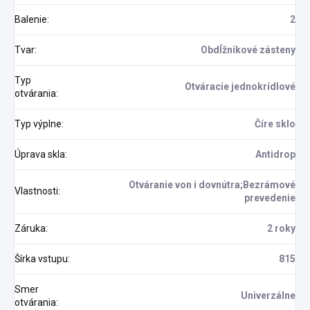
Balenie
:
2
Tvar
:
Obdĺžnikové zásteny
Typ
Otváracie jednokrídlové
otvárania
:
Typ výplne
:
Číre sklo
Úprava skla
:
Antidrop
Otváranie von i dovnútra;Bezrámové
Vlastnosti
:
prevedenie
Záruka
:
2 roky
Šírka vstupu
:
815
Smer
Univerzálne
otvárania
: