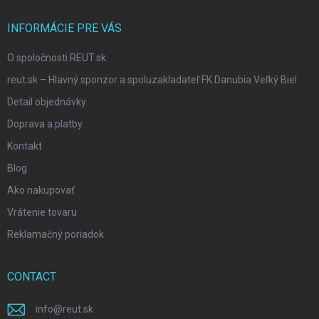
r
INFORMÁCIE PRE VÁS
O spoločnosti REUT.sk
reut.sk – Hlavný sponzor a spoluzakladateľ FK Danubia Veľký Biel
Detail objednávky
Doprava a platby
Kontakt
Blog
Ako nakupovať
Vrátenie tovaru
Reklamačný poriadok
CONTACT
info
@
reut.sk