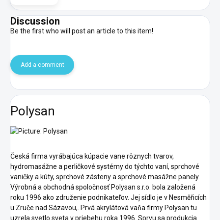
Discussion
Be the first who will post an article to this item!
Add a comment
Polysan
Česká firma vyrábajúca kúpacie vane rôznych tvarov,
hydromasážne a perličkové systémy do týchto vaní, sprchové
vaničky a kúty, sprchové zásteny a sprchové masážne panely.
Výrobná a obchodná spoločnosť Polysan s.r.o. bola založená
roku 1996 ako združenie podnikateľov. Jej sídlo je v Nesměřicích
u Zruče nad Sázavou,. Prvá akrylátová vaňa firmy Polysan tu
uzrela svetlo sveta v priebehu roka 1996. Sprvu sa produkcia