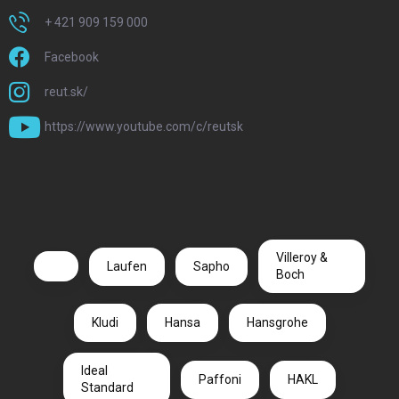
+ 421 909 159 000
Facebook
reut.sk/
https://www.youtube.com/c/reutsk
Villeroy &
Laufen
Sapho
Boch
Kludi
Hansa
Hansgrohe
Ideal
Paffoni
HAKL
Standard