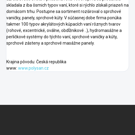
skladala z iba ôsmich typov vaní, ktoré si rýchlo získali priazeň na
domácom trhu. Postupne sa sortiment rozširoval o sprchové
vaničky, panely, sprchové kúty. V súčasnej dobe firma ponúka
takmer 100 typov akrylátových kúpacích vaní rôznych tvarov
(rohové, excentrické, oválne, obdĺžnikové ..), hydromasážne a
perličkové systémy do týchto vaní, sprchové vaničky a kúty,
sprchové zásteny a sprchové masážne panely.
Krajina pôvodu: Česká republika
www:
www.polysan.cz
F
o
o
t
e