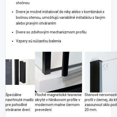
otočnou
Dvere je možné inštalovať do niky alebo v kombinácii s
bočnou stenou, umožňujú variabilné inštaláciu s ľavým
alebo pravým otváraním
Dvere
so zdvihovým mechanizmom profilu
Vzpery sú súčasťou balenia
Špeciálne
Ploché magnetické tesnenie
Stenové nerovnosti 
navrhnuté madlo
skryté v hliníkovom profile v
profil v čiernej, do
pre pohodlné
modernom matne čiernom
zasounout sklo pod
otváranie dverí.
prevedení.
20 mm.