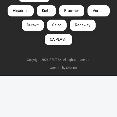
Alcadrain
Kielle
Bruckner
Vortice
Duravit
Gelco
Radaway
CA PLAST
Copyright 2026
REUT.SK
. All rights reserved.
Created by Shoptet