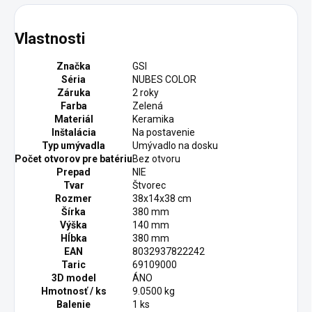
Vlastnosti
Značka
GSI
Séria
NUBES COLOR
Záruka
2 roky
Farba
Zelená
Materiál
Keramika
Inštalácia
Na postavenie
Typ umývadla
Umývadlo na dosku
Počet otvorov pre batériu
Bez otvoru
Prepad
NIE
Tvar
Štvorec
Rozmer
38x14x38 cm
Šírka
380 mm
Výška
140 mm
Hĺbka
380 mm
EAN
8032937822242
Taric
69109000
3D model
ÁNO
Hmotnosť / ks
9.0500 kg
Balenie
1 ks