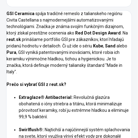
GSI Ceramica
spája tradičné remeslo z talianskeho regiónu
Civita Castellana s najmodernejšími automatizovanými
technológiami. Značka je známa svojím funkčným dizajnom,
ktorý získal prestížne ocenenia ako
Red Dot Design Award
. Na
reut.sk
prinášame portfólio GSI pre zákazníkov, ktorí hľadajú
pridanú hodnotu v detailoch. Či už ide o sériu
Kube
,
Sand
alebo
Pura
, GSI vyniká patentovanými inováciami, ktoré robia ich
keramiku výnimočne hladkou, tichou a hygienickou. Je to
značka, ktorá definuje moderný taliansky štandard "Made in
Italy".
Prečo si vybrať GSI z reut.sk?
Extraglaze® Antibacterial:
Revolučná glazúra
obohatená o ióny striebra a titánu, ktorá minimalizuje
pórovitosť keramiky, robí ju extrémne hladkou a eliminuje
99,9 % baktérií.
Swirlflush®:
Najtichší a najúčinnejší systém splachovania
na svete, ktorý využíva vírivý efekt vody pre dokonalé