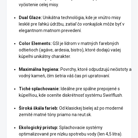
vyčistenie celej misy.
Dual Glaze:
Unikátna technológia, kde je vnútro misy
lesklé pre ľahkú údržbu, zatiaľ čo vonkajšok môže byť v
elegantnom matnom prevedení.
Color Elements:
GSI je lídrom v matných farebných
odtieňoch (agáve, ardesia, bistro), ktoré dodajú vašej
kúpeľni unikátny charakter.
Maximálna hygiena:
Povrchy, ktoré odpudzujú nečistoty a
vodný kameň, čím šetria váš čas pri upratovaní.
Tiché splachovanie:
Ideálne pre spálne prepojené s
kúpeľňou, kde oceníte diskrétnosť systému Swirlflush.
Široká škála farieb:
Od klasickej bielej až po moderné
zemité matné tóny priamo na reut.sk.
Ekologický prístup:
Splachovacie systémy
optimalizované pre nízku spotrebu vody (len 4,5 litra).