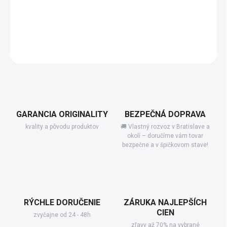
−
+
Pridať do košíka
DETAILNÉ INFORMÁCIE
GARANCIA ORIGINALITY
BEZPEČNÁ DOPRAVA
kvality a pôvodu produktov
🚚 Vlastný rozvoz v Bratislave a
okolí – doručíme vám tovar
bezpečne a v špičkovom stave!
RÝCHLE DORUČENIE
ZÁRUKA NAJLEPŠÍCH
CIEN
zvyčajne od 24 - 48h
zľavy až 70% na vybrané