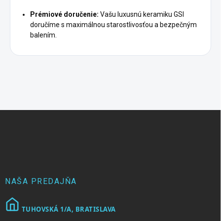
Prémiové doručenie:
Vašu luxusnú keramiku GSI
doručíme s maximálnou starostlivosťou a bezpečným
balením.
Z
á
p
ä
t
i
e
NAŠA PREDAJŇA
TUHOVSKÁ 1/A, BRATISLAVA