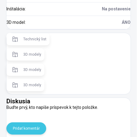
Inštalácia
:
Na postavenie
3D model
:
ÁNO
Technický list
3D modely
3D modely
3D modely
Diskusia
Buďte prvý, kto napíše príspevok k tejto položke.
Pridať komentár