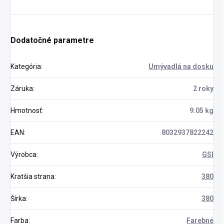
Dodatočné parametre
Kategória
:
Umývadlá na dosku
Záruka
:
2 roky
Hmotnosť
:
9.05 kg
EAN
:
8032937822242
Výrobca
:
GSI
Kratšia strana
:
380
Šírka
:
380
Farba
:
Farebné