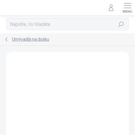
Prejsť
na
obsah
Hľadať
Umývadlá na dosku
ZNAČKA:
GSI