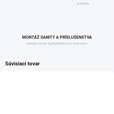
produkty
MONTÁŽ SANITY A PRÍSLUŠENSTVA
montáž sanity a prílušenstva len Bratislava
Súvisiaci tovar