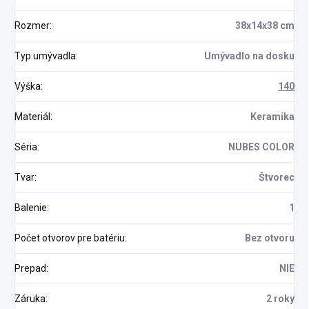
Rozmer
:
38x14x38 cm
Typ umývadla
:
Umývadlo na dosku
Výška
:
140
Materiál
:
Keramika
Séria
:
NUBES COLOR
Tvar
:
Štvorec
Balenie
:
1
Počet otvorov pre batériu
:
Bez otvoru
Prepad
:
NIE
Záruka
:
2 roky