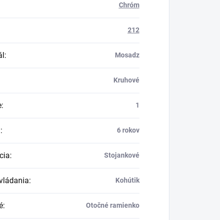
Chróm
212
ál
:
Mosadz
Kruhové
e
:
1
a
:
6 rokov
cia
:
Stojankové
vládania
:
Kohútik
é
:
Otočné ramienko