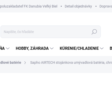
spoluzakladateľ FK Danubia Veľký Biel
Detail objednávky
Doprava
Hľadať
ŇA
HOBBY, ZÁHRADA
KÚRENIE/CHLADENIE
B
dlové batérie
Sapho AIRTECH stojánkova umývadlová batéria, ch
228 €
196,10 €
ZADARMO
159,43 € bez DPH
Jednotková
8 TÝŽDŇOV
cena: