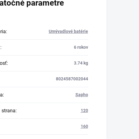
atočné parametre
ria
:
Umývadlové batérie
a
:
6 rokov
osť
:
3.74 kg
8024587002044
ca
:
Sapho
a strana
:
120
160