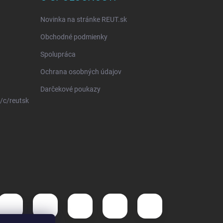
Novinka na stránke REUT.sk
Obchodné podmienky
Spolupráca
Ochrana osobných údajov
Darčekové poukazy
/c/reutsk