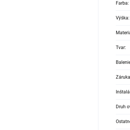
Farba
:
Výška
:
Materi
Tvar
:
Baleni
Záruk
Inštalá
Druh o
Ostatn