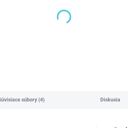
KLADOM DODANIE DO 6-7 PRAC.
DNÍ
(100 KS)
nomini KING
vadlový sifón 5/4",
pad 32mm, ABS/chróm
95PR25K7
,80 €
Do košíka
Súvisiace súbory (4)
Diskusia