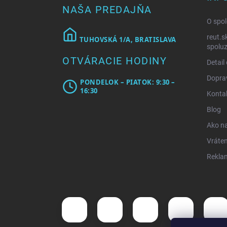
t
NAŠA PREDAJŇA
i
O spol
e
reut.s
TUHOVSKÁ 1/A, BRATISLAVA
spoluz
OTVÁRACIE HODINY
Detail
Doprav
PONDELOK – PIATOK: 9:30 –
16:30
Konta
Blog
Ako n
Vráten
Rekla