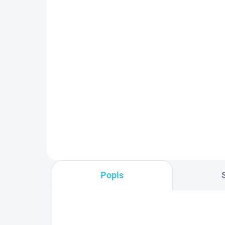
SKLADOM DODANIE DO 6-7 PRAC.
S
DNÍ
(45 KS)
Omp Tea Umyvadlová
Bo
výpust 5/4“, click-clack,
umý
veľká zátka, max 80mm,
od
chróm 7533.370.5
05
29,20 €
31
Do košíka
Popis