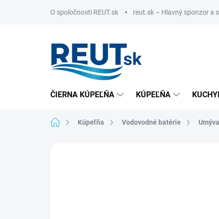
Prejsť
O spoločnosti REUT.sk
reut.sk – Hlavný sponzor a 
na
obsah
ČIERNA KÚPEĽŇA
KÚPEĽŇA
KUCHY
Domov
Kúpeľňa
Vodovodné batérie
Umýva
ZNAČKA:
SAPHO