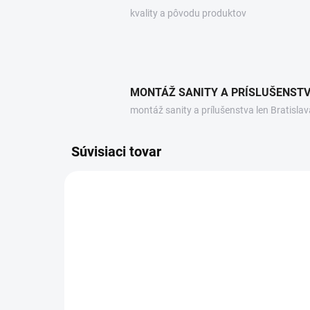
kvality a pôvodu produktov
MONTÁŽ SANITY A PRÍSLUŠENST
montáž sanity a prílušenstva len Bratislav
Súvisiaci tovar
7533.370.5