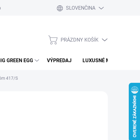
SLOVENČINA
 a platby
Kontakt
Blog
Ako nakupovať
Vrátenie tovaru
PRÁZDNY KOŠÍK
NÁKUPNÝ
KOŠÍK
IG GREEN EGG
VÝPREDAJ
LUXUSNÉ MOBILNÉ DOM
róm 417/S