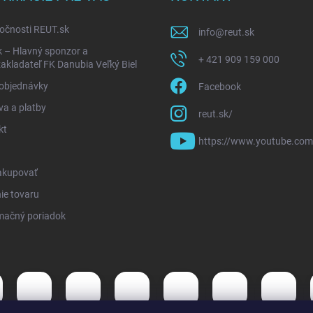
očnosti REUT.sk
info
@
reut.sk
k – Hlavný sponzor a
+ 421 909 159 000
akladateľ FK Danubia Veľký Biel
 objednávky
Facebook
a a platby
reut.sk/
kt
https://www.youtube.com
akupovať
ie tovaru
mačný poriadok