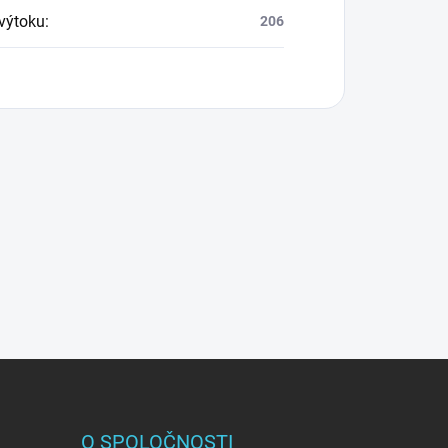
výtoku
:
206
O SPOLOČNOSTI