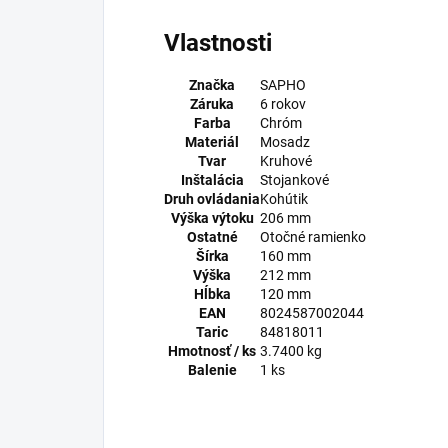
Vlastnosti
Značka
SAPHO
Záruka
6 rokov
Farba
Chróm
Materiál
Mosadz
Tvar
Kruhové
Inštalácia
Stojankové
Druh ovládania
Kohútik
Výška výtoku
206 mm
Ostatné
Otočné ramienko
Šírka
160 mm
Výška
212 mm
Hĺbka
120 mm
EAN
8024587002044
Taric
84818011
Hmotnosť / ks
3.7400 kg
Balenie
1 ks