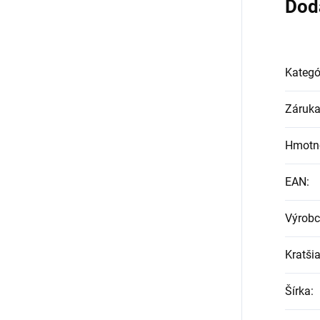
Dod
Kategó
Záruk
Hmotn
EAN
:
Výrob
Kratši
Šírka
: