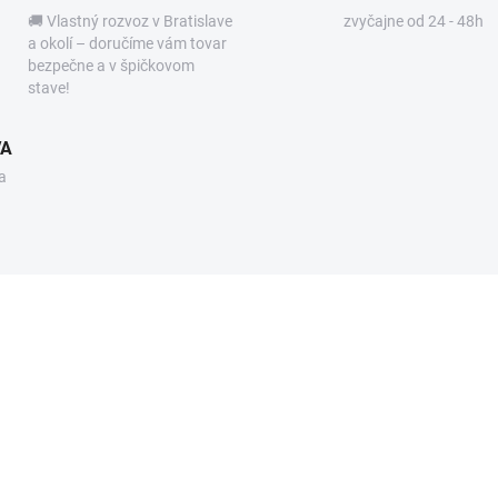
🚚 Vlastný rozvoz v Bratislave
zvyčajne od 24 - 48h
a okolí – doručíme vám tovar
bezpečne a v špičkovom
stave!
VA
a
0595PR25K7