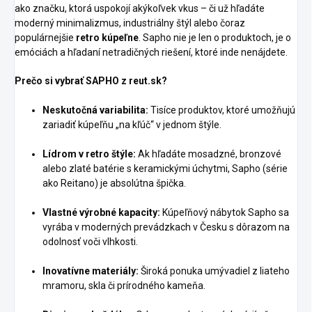
ako značku, ktorá uspokojí akýkoľvek vkus – či už hľadáte
moderný minimalizmus, industriálny štýl alebo čoraz
populárnejšie
retro kúpeľne
. Sapho nie je len o produktoch, je o
emóciách a hľadaní netradičných riešení, ktoré inde nenájdete.
Prečo si vybrať SAPHO z reut.sk?
Neskutočná variabilita:
Tisíce produktov, ktoré umožňujú
zariadiť kúpeľňu „na kľúč“ v jednom štýle.
Lídrom v retro štýle:
Ak hľadáte mosadzné, bronzové
alebo zlaté batérie s keramickými úchytmi, Sapho (série
ako Reitano) je absolútna špička.
Vlastné výrobné kapacity:
Kúpeľňový nábytok Sapho sa
vyrába v moderných prevádzkach v Česku s dôrazom na
odolnosť voči vlhkosti.
Inovatívne materiály:
Široká ponuka umývadiel z liateho
mramoru, skla či prírodného kameňa.