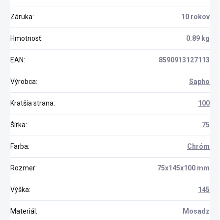
Záruka
:
10 rokov
Hmotnosť
:
0.89 kg
EAN
:
8590913127113
Výrobca
:
Sapho
Kratšia strana
:
100
Šírka
:
75
Farba
:
Chróm
Rozmer
:
75x145x100 mm
Výška
:
145
Materiál
:
Mosadz