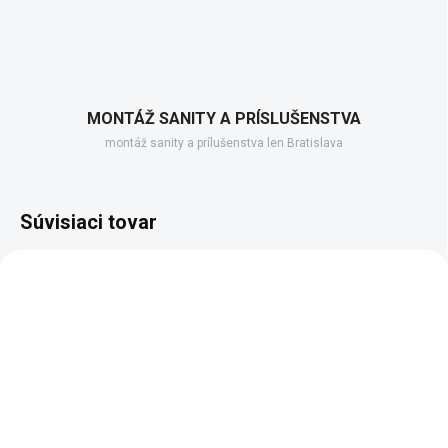
MONTÁŽ SANITY A PRÍSLUŠENSTVA
montáž sanity a prílušenstva len Bratislava
Súvisiaci tovar
SKLADOM DODANIE DO 6-7 PRAC. DNÍ
VIAC AKO 12 TÝŽDŇOV
(100 KS)