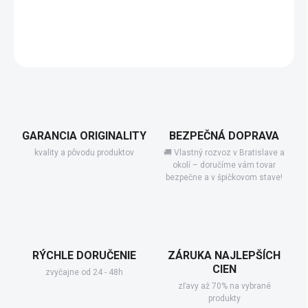
−
+
Pridať do košíka
DETAILNÉ INFORMÁCIE
GARANCIA ORIGINALITY
BEZPEČNÁ DOPRAVA
kvality a pôvodu produktov
🚚 Vlastný rozvoz v Bratislave a
okolí – doručíme vám tovar
bezpečne a v špičkovom stave!
RÝCHLE DORUČENIE
ZÁRUKA NAJLEPŠÍCH
CIEN
zvyčajne od 24 - 48h
zľavy až 70% na vybrané
produkty