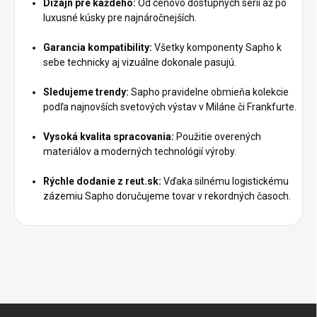
Dizajn pre každého:
Od cenovo dostupných sérií až po
luxusné kúsky pre najnáročnejších.
Garancia kompatibility:
Všetky komponenty Sapho k
sebe technicky aj vizuálne dokonale pasujú.
Sledujeme trendy:
Sapho pravidelne obmieňa kolekcie
podľa najnovších svetových výstav v Miláne či Frankfurte.
Vysoká kvalita spracovania:
Použitie overených
materiálov a moderných technológií výroby.
Rýchle dodanie z reut.sk:
Vďaka silnému logistickému
zázemiu Sapho doručujeme tovar v rekordných časoch.
Z