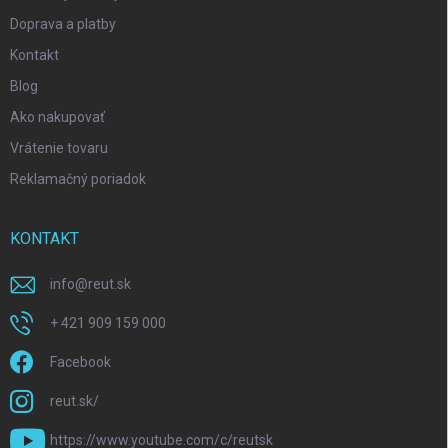
Doprava a platby
Kontakt
Blog
Ako nakupovať
Vrátenie tovaru
Reklamačný poriadok
KONTAKT
info
@
reut.sk
+ 421 909 159 000
Facebook
reut.sk/
https://www.youtube.com/c/reutsk