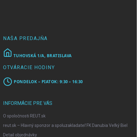
á
p
ä
t
i
e
NAŠA PREDAJŇA
TUHOVSKÁ 1/A, BRATISLAVA
OTVÁRACIE HODINY
PONDELOK – PIATOK: 9:30 – 16:30
INFORMÁCIE PRE VÁS
O spoločnosti REUT.sk
reut.sk – Hlavný sponzor a spoluzakladateľ FK Danubia Veľký Biel
Detail objednávky