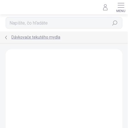
Prejsť
na
obsah
Hľadať
Dávkovače tekutého mydla
ZNAČKA:
SAPHO