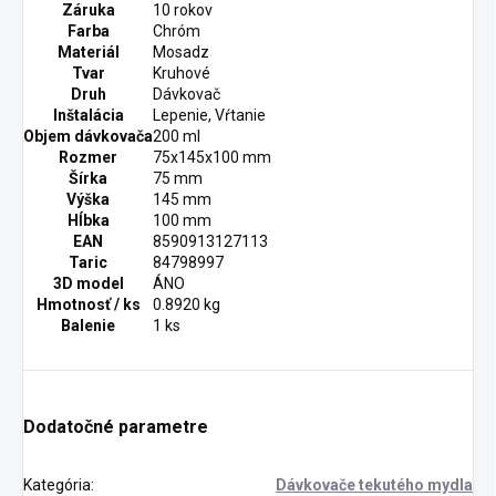
Záruka
10 rokov
Farba
Chróm
Materiál
Mosadz
Tvar
Kruhové
Druh
Dávkovač
Inštalácia
Lepenie, Vŕtanie
Objem dávkovača
200 ml
Rozmer
75x145x100 mm
Šírka
75 mm
Výška
145 mm
Hĺbka
100 mm
EAN
8590913127113
Taric
84798997
3D model
ÁNO
Hmotnosť / ks
0.8920 kg
Balenie
1 ks
Dodatočné parametre
Kategória
:
Dávkovače tekutého mydla