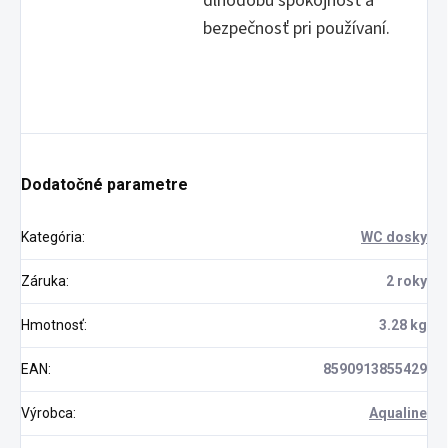
dlhodobú spokojnosť a
bezpečnosť pri používaní.
Dodatočné parametre
Kategória
:
WC dosky
Záruka
:
2 roky
Hmotnosť
:
3.28 kg
EAN
:
8590913855429
Výrobca
:
Aqualine