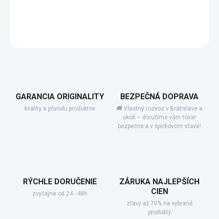
−
+
Pridať do košíka
DETAILNÉ INFORMÁCIE
GARANCIA ORIGINALITY
BEZPEČNÁ DOPRAVA
kvality a pôvodu produktov
🚚 Vlastný rozvoz v Bratislave a
okolí – doručíme vám tovar
bezpečne a v špičkovom stave!
RÝCHLE DORUČENIE
ZÁRUKA NAJLEPŠÍCH
CIEN
zvyčajne od 24 - 48h
zľavy až 70% na vybrané
produkty