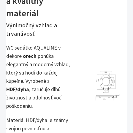
a kvalitný
materiál
Výnimočný vzhľad a
trvanlivosť
WC sedátko AQUALINE v
dekore
orech
ponúka
elegantný a moderný vzhľad,
ktorý sa hodí do každej
kúpeľne. Vyrobené z
HDF/dyha
, zaručuje dlhú
životnosť a odolnosť voči
poškodeniu.
Materiál HDF/dyha je známy
svojou pevnosťou a