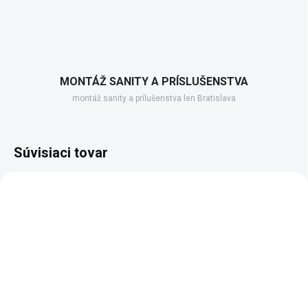
MONTÁŽ SANITY A PRÍSLUŠENSTVA
montáž sanity a prílušenstva len Bratislava
Súvisiaci tovar
AKCIA
AKCIA
SKLADOM, DODANIE DO 2-3 PRAC.DNÍ
SKLADOM DODANIE DO 6-7 PRAC. DNÍ
(101 KS)
(100 KS)