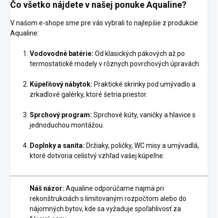
Čo všetko nájdete v našej ponuke Aqualine?
V našom e-shope sme pre vás vybrali to najlepšie z produkcie
Aqualine:
Vodovodné batérie:
Od klasických pákových až po
termostatické modely v rôznych povrchových úpravách.
Kúpeľňový nábytok:
Praktické skrinky pod umývadlo a
zrkadlové galérky, ktoré šetria priestor.
Sprchový program:
Sprchové kúty, vaničky a hlavice s
jednoduchou montážou.
Doplnky a sanita:
Držiaky, poličky, WC misy a umývadlá,
ktoré dotvoria celistvý vzhľad vašej kúpeľne.
Náš názor:
Aqualine odporúčame najmä pri
rekonštrukciách s limitovaným rozpočtom alebo do
nájomných bytov, kde sa vyžaduje spoľahlivosť za