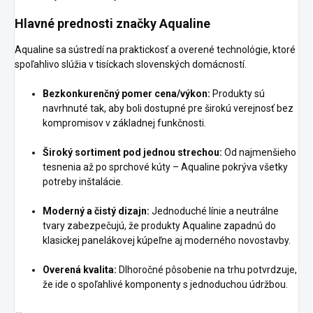
Hlavné prednosti značky Aqualine
Aqualine sa sústredí na praktickosť a overené technológie, ktoré
spoľahlivo slúžia v tisíckach slovenských domácností.
Bezkonkurenčný pomer cena/výkon:
Produkty sú
navrhnuté tak, aby boli dostupné pre širokú verejnosť bez
kompromisov v základnej funkčnosti.
Široký sortiment pod jednou strechou:
Od najmenšieho
tesnenia až po sprchové kúty – Aqualine pokrýva všetky
potreby inštalácie.
Moderný a čistý dizajn:
Jednoduché línie a neutrálne
tvary zabezpečujú, že produkty Aqualine zapadnú do
klasickej panelákovej kúpeľne aj moderného novostavby.
Overená kvalita:
Dlhoročné pôsobenie na trhu potvrdzuje,
že ide o spoľahlivé komponenty s jednoduchou údržbou.