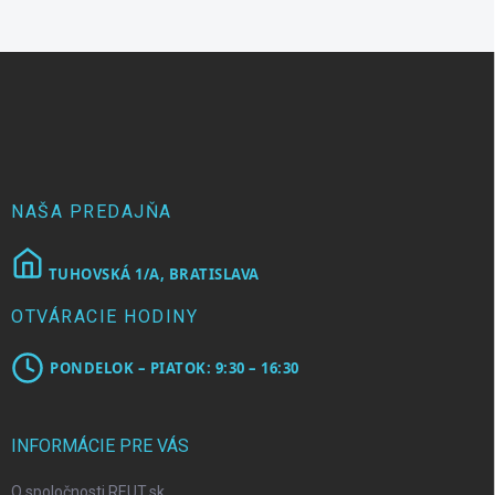
Z
á
p
ä
t
i
e
NAŠA PREDAJŇA
TUHOVSKÁ 1/A, BRATISLAVA
OTVÁRACIE HODINY
PONDELOK – PIATOK: 9:30 – 16:30
INFORMÁCIE PRE VÁS
O spoločnosti REUT.sk