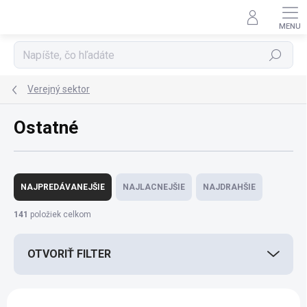
Prejsť
na
obsah
Hľadať
Verejný sektor
Ostatné
R
a
NAJPREDÁVANEJŠIE
NAJLACNEJŠIE
NAJDRAHŠIE
d
e
141
položiek celkom
n
i
OTVORIŤ FILTER
e
p
r
V