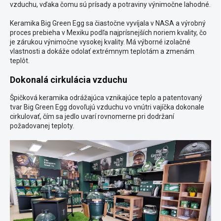
vzduchu, vďaka čomu sú prísady a potraviny výnimočne lahodné.
Keramika Big Green Egg sa čiastočne vyvíjala v NASA a výrobný
proces prebieha v Mexiku podľa najprísnejších noriem kvality, čo
je zárukou výnimočne vysokej kvality. Má výborné izolačné
vlastnosti a dokáže odolať extrémnym teplotám a zmenám
teplôt.
Dokonalá cirkulácia vzduchu
Špičková keramika odrážajúca vznikajúce teplo a patentovaný
tvar Big Green Egg dovoľujú vzduchu vo vnútri vajíčka dokonale
cirkulovať, čím sa jedlo uvarí rovnomerne pri dodržaní
požadovanej teploty.