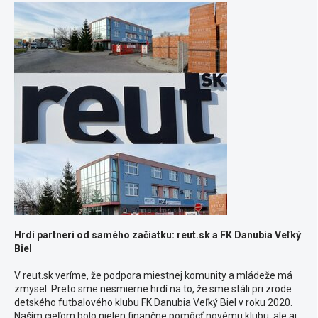
Hrdí partneri od samého začiatku: reut.sk a FK Danubia Veľký
Biel
V reut.sk veríme, že podpora miestnej komunity a mládeže má
zmysel. Preto sme nesmierne hrdí na to, že sme stáli pri zrode
detského futbalového klubu FK Danubia Veľký Biel v roku 2020.
Naším cieľom bolo nielen finančne pomôcť novému klubu, ale aj