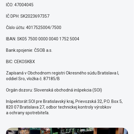
IČO: 47004045
IČ DPH: SK2023697357
Číslo účtu: 4017525004/7500
IBAN: SK05 7500 0000 0040 1752 5004
Bank.spojenie: ČSOB a.s.
BIC: CEKOSKBX
Zapísaná v Obchodnom registri Okresného súdu Bratislava I,
oddiel Sro, vložka č. 87185/B
Orgán dozoru: Slovenská obchodná inšpekcia (SOI)
Inšpektorát SOI pre Bratislavský kraj, Prievozská 32, P.O. Box 5,
820 07 Bratislava 27, odbor technickej kontroly výrobkov
a ochrany spotrebiteľa.
V
ý