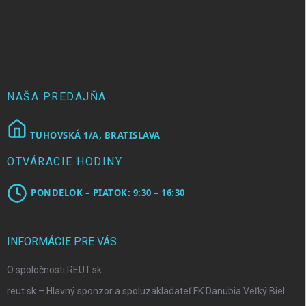
Z
a
á
c
p
i
e
ä
p
t
r
i
v
e
NAŠA PREDAJŇA
k
y
v
TUHOVSKÁ 1/A, BRATISLAVA
ý
p
OTVÁRACIE HODINY
i
s
u
PONDELOK – PIATOK: 9:30 – 16:30
INFORMÁCIE PRE VÁS
O spoločnosti REUT.sk
reut.sk – Hlavný sponzor a spoluzakladateľ FK Danubia Veľký Biel