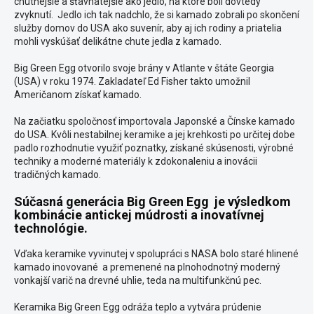
chutnejšie a šťavnatejšie ako jedlo, na ktoré boli dovtedy
zvyknutí. Jedlo ich tak nadchlo, že si kamado zobrali po skončení
služby domov do USA ako suvenír, aby aj ich rodiny a priatelia
mohli vyskúšať delikátne chute jedla z kamado.
Big Green Egg otvorilo svoje brány v Atlante v štáte Georgia
(USA) v roku 1974. Zakladateľ Ed Fisher takto umožnil
Američanom získať kamado.
Na začiatku spoločnosť importovala Japonské a Čínske kamado
do USA. Kvôli nestabilnej keramike a jej krehkosti po určitej dobe
padlo rozhodnutie využiť poznatky, získané skúsenosti, výrobné
techniky a moderné materiály k zdokonaleniu a inovácii
tradičných kamado.
Súčasná generácia Big Green Egg je výsledkom
kombinácie antickej múdrosti a inovatívnej
technológie.
Vďaka keramike vyvinutej v spolupráci s NASA bolo staré hlinené
kamado inovované a premenené na plnohodnotný moderný
vonkajší varič na drevné uhlie, teda na multifunkčnú pec.
Keramika Big Green Egg odráža teplo a vytvára prúdenie