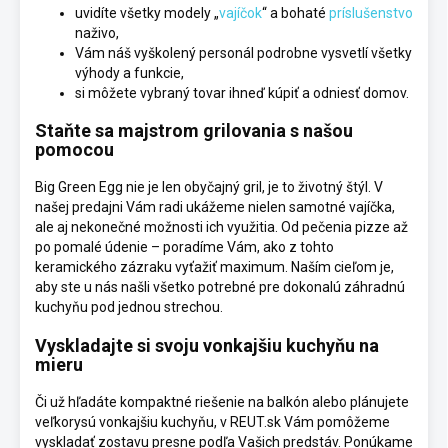
uvidíte všetky modely „
vajíčok
“ a bohaté
príslušenstvo
naživo,
Vám náš vyškolený personál podrobne vysvetlí všetky
výhody a funkcie,
si môžete vybraný tovar ihneď kúpiť a odniesť domov.
Staňte sa majstrom grilovania s našou
pomocou
Big Green Egg nie je len obyčajný gril, je to životný štýl. V
našej predajni Vám radi ukážeme nielen samotné vajíčka,
ale aj nekonečné možnosti ich využitia. Od pečenia pizze až
po pomalé údenie – poradíme Vám, ako z tohto
keramického zázraku vyťažiť maximum. Naším cieľom je,
aby ste u nás našli všetko potrebné pre dokonalú záhradnú
kuchyňu pod jednou strechou.
Vyskladajte si svoju vonkajšiu kuchyňu na
mieru
Či už hľadáte kompaktné riešenie na balkón alebo plánujete
veľkorysú vonkajšiu kuchyňu, v REUT.sk Vám pomôžeme
vyskladať zostavu presne podľa Vašich predstáv. Ponúkame