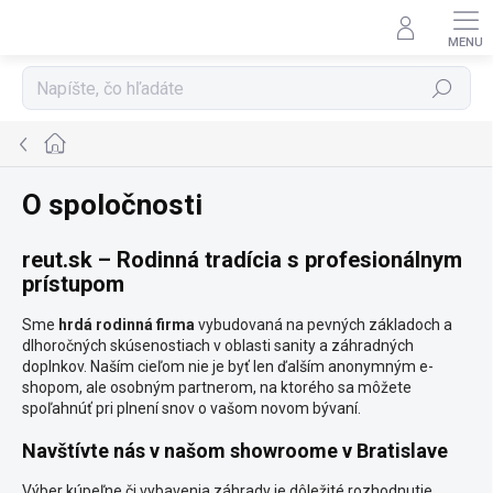
Prejsť
na
obsah
Hľadať
Domov
O spoločnosti
reut.sk – Rodinná tradícia s profesionálnym
prístupom
Sme
hrdá rodinná firma
vybudovaná na pevných základoch a
dlhoročných skúsenostiach v oblasti sanity a záhradných
doplnkov. Naším cieľom nie je byť len ďalším anonymným e-
shopom, ale osobným partnerom, na ktorého sa môžete
spoľahnúť pri plnení snov o vašom novom bývaní.
Navštívte nás v našom showroome v Bratislave
Výber kúpeľne či vybavenia záhrady je dôležité rozhodnutie,