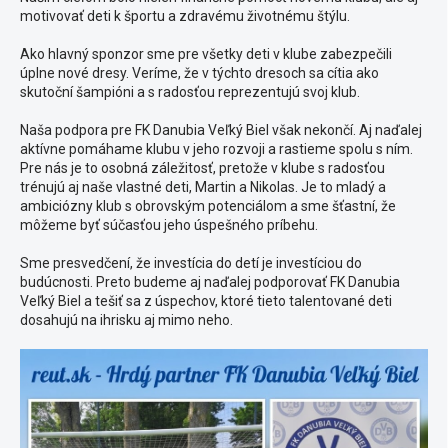
motivovať deti k športu a zdravému životnému štýlu.
Ako hlavný sponzor sme pre všetky deti v klube zabezpečili
úplne nové dresy. Veríme, že v týchto dresoch sa cítia ako
skutoční šampióni a s radosťou reprezentujú svoj klub.
Naša podpora pre FK Danubia Veľký Biel však nekončí. Aj naďalej
aktívne pomáhame klubu v jeho rozvoji a rastieme spolu s ním.
Pre nás je to osobná záležitosť, pretože v klube s radosťou
trénujú aj naše vlastné deti, Martin a Nikolas. Je to mladý a
ambiciózny klub s obrovským potenciálom a sme šťastní, že
môžeme byť súčasťou jeho úspešného príbehu.
Sme presvedčení, že investícia do detí je investíciou do
budúcnosti. Preto budeme aj naďalej podporovať FK Danubia
Veľký Biel a tešiť sa z úspechov, ktoré tieto talentované deti
dosahujú na ihrisku aj mimo neho.