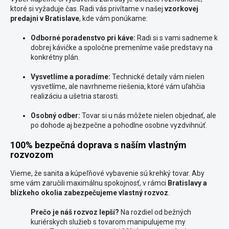
ktoré si vyžaduje čas. Radi vás privítame v našej
vzorkovej
predajni v Bratislave
, kde vám ponúkame:
Odborné poradenstvo pri káve:
Radi si s vami sadneme k
dobrej kávičke a spoločne premeníme vaše predstavy na
konkrétny plán.
Vysvetlíme a poradíme:
Technické detaily vám nielen
vysvetlíme, ale navrhneme riešenia, ktoré vám uľahčia
realizáciu a ušetria starosti.
Osobný odber:
Tovar si u nás môžete nielen objednať, ale
po dohode aj bezpečne a pohodlne osobne vyzdvihnúť.
100% bezpečná doprava s naším vlastným
rozvozom
Vieme, že sanita a kúpeľňové vybavenie sú krehký tovar. Aby
sme vám zaručili maximálnu spokojnosť, v rámci
Bratislavy a
blízkeho okolia zabezpečujeme vlastný rozvoz
.
Prečo je náš rozvoz lepší?
Na rozdiel od bežných
kuriérskych služieb s tovarom manipulujeme my