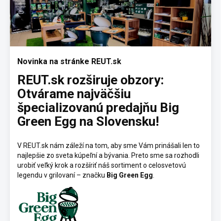
p
i
s
č
l
á
Novinka na stránke REUT.sk
n
REUT.sk rozširuje obzory:
k
Otvárame najväčšiu
o
v
špecializovanú predajňu Big
Green Egg na Slovensku!
V REUT.sk nám záleží na tom, aby sme Vám prinášali len to
najlepšie zo sveta kúpeľní a bývania. Preto sme sa rozhodli
urobiť veľký krok a rozšíriť náš sortiment o celosvetovú
legendu v grilovaní – značku
Big Green Egg
.