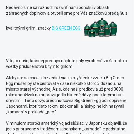
Nedávno sme sa rozhodli rozšíriť našu ponuku v oblasti
záhradných doplnkov a otvorili sme pre Vás značkovú predajňu s
kvalitnými grilmi značky
BIG GREEN EGG
.
V tejto našej krásnej predajni nájdete grily vyrobené zo šamotu a
všetky príslušenstva k týmto grilom.
Ak by ste sa chceli dozvedieť viac o myšlienke vzniku Big Green
Egg museli by ste cestovať v čase niekoľko storočí dozadu, na
miesto starej Východnej Ázie, kde naši predkovia už pred 3000
rokmi používali na prípravu jedla hlinené dózy, pod ktorými kúrili
drevom. Tieto dózy, predchodcovia Big Green Egg boli objavené
Japoncami, ktorí tieto rokmi zdokonalili a láskyplne ich nazývali
„kamado“ v preklade „pec.“
V minulom storočí americký vojaci slúžiaci v Japonsku objavili, že
jedlo pripravené v tradičnom japonskom „kamade“ je podstatne