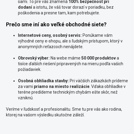
sami. To pre vás znamená
100% bezpečnosť pri
dodaní
a istotu, že váš tovar dorazí v poriadku, bez
poškodenia a presne tam, kam potrebujete.
Prečo sme iní ako veľké obchodné siete?
Internetové ceny, osobný servis:
Ponúkame vám
výhodné ceny e-shopu, ale s ľudským prístupom, ktorý v
anonymných reťazcoch nenájdete.
Obrovský výber:
Na webe máme
50 000 produktov
a
tisíce ďalších riešení pripravených na mieru podľa vašich
požiadaviek.
Osobná obhliadka stavby:
Pri väčších zákazkách prídeme
za vami
priamo na miesto realizácie
. Vďaka obhliadke v
teréne predídeme technickým chybám ešte skôr, než
vzniknú.
Veríme v ľudskosť a profesionalitu. Sme tu pre vás ako rodina,
ktorej na vašom výsledku skutočne záleží.