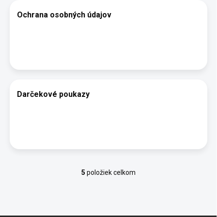
Ochrana osobných údajov
Darčekové poukazy
5
položiek celkom
O
v
l
á
d