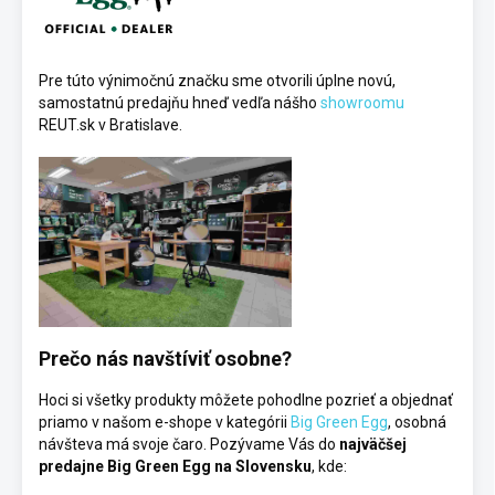
Pre túto výnimočnú značku sme otvorili úplne novú,
samostatnú predajňu hneď vedľa nášho
showroomu
REUT.sk v Bratislave.
Prečo nás navštíviť osobne?
Hoci si všetky produkty môžete pohodlne pozrieť a objednať
priamo v našom e-shope v kategórii
Big Green Egg
, osobná
návšteva má svoje čaro. Pozývame Vás do
najväčšej
predajne Big Green Egg na Slovensku
, kde: