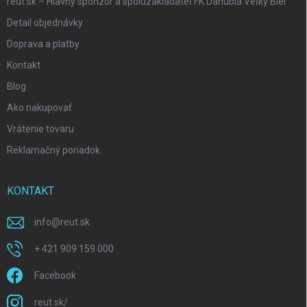
reut.sk – Hlavný sponzor a spoluzakladateľ FK Danubia Veľký Biel
Detail objednávky
Doprava a platby
Kontakt
Blog
Ako nakupovať
Vrátenie tovaru
Reklamačný poriadok
KONTAKT
info
@
reut.sk
+ 421 909 159 000
Facebook
reut.sk/