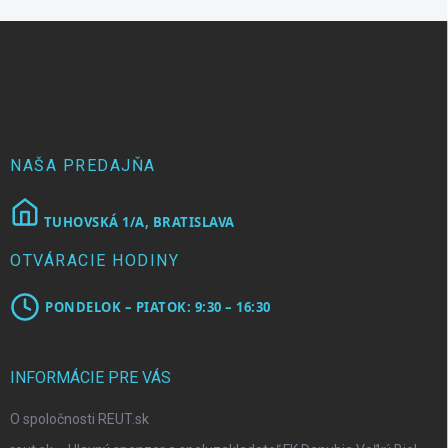
Z
á
p
ä
t
i
e
NAŠA PREDAJŇA
TUHOVSKÁ 1/A, BRATISLAVA
OTVÁRACIE HODINY
PONDELOK – PIATOK: 9:30 – 16:30
INFORMÁCIE PRE VÁS
O spoločnosti REUT.sk