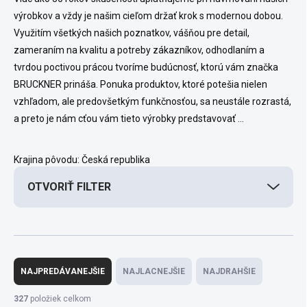
výrobkov a vždy je našim cieľom držať krok s modernou dobou.
Využitím všetkých našich poznatkov, vášňou pre detail,
zameraním na kvalitu a potreby zákazníkov, odhodlaním a
tvrdou poctivou prácou tvoríme budúcnosť, ktorú vám značka
BRUCKNER prináša. Ponuka produktov, ktoré potešia nielen
vzhľadom, ale predovšetkým funkčnosťou, sa neustále rozrastá,
a preto je nám cťou vám tieto výrobky predstavovať ...
Krajina pôvodu: Česká republika
OTVORIŤ FILTER
R
a
NAJPREDÁVANEJŠIE
NAJLACNEJŠIE
NAJDRAHŠIE
d
e
327
položiek celkom