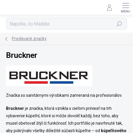
Prejsť
na
obsah
Hľadať
Predávané značky
Bruckner
Značka so sanitárnymi výrobkami zameraná na profesionálov.
Bruckner
je značka, ktorá vznikla s cieľom priniesť na trh
vybavenie kúpeľní, ktoré si môže dovoliť každý, bez toho, aby
musel obetovať štýl či funkčnosť. Ich portfólio je navrhnuté tak,
aby pokrývalo všetky dôležité súčasti kúpeľne – od
kúpeľňového