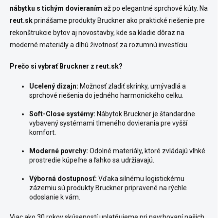
nábytku s tichým dovieraním
až po elegantné sprchové kúty. Na
reut.sk
prinášame produkty Bruckner ako praktické riešenie pre
rekonštrukcie bytov aj novostavby, kde sa kladie dôraz na
moderné materiály a dlhú životnosť za rozumnú investíciu.
Prečo si vybrať Bruckner z reut.sk?
Ucelený dizajn:
Možnosť zladiť skrinky, umývadlá a
sprchové riešenia do jedného harmonického celku.
Soft-Close systémy:
Nábytok Bruckner je štandardne
vybavený systémami tlmeného dovierania pre vyšší
komfort.
Moderné povrchy:
Odolné materiály, ktoré zvládajú vlhké
prostredie kúpeľne a ľahko sa udržiavajú.
Výborná dostupnosť:
Vďaka silnému logistickému
zázemiu sú produkty Bruckner pripravené na rýchle
odoslanie k vám.
Viac ako 30 rokov skúseností uplatňujeme pri navrhovaní našich