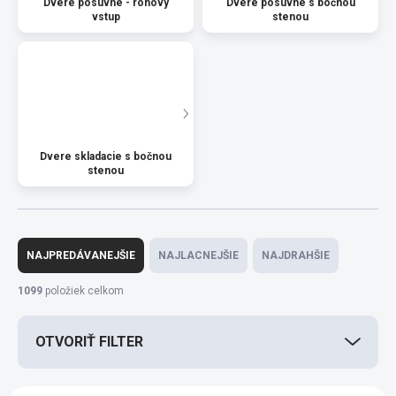
Dvere posuvné - rohový
Dvere posuvné s bočnou
vstup
stenou
Dvere skladacie s bočnou
stenou
R
a
NAJPREDÁVANEJŠIE
NAJLACNEJŠIE
NAJDRAHŠIE
d
e
1099
položiek celkom
n
i
OTVORIŤ FILTER
e
p
r
V