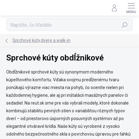
Prejsť
na
obsah
Hľadať
Sprchové kúty,dvere a walk-in
Sprchové kúty obdĺžnikové
Obdĺžnikové sprchové kúty sú synonymom moderného
kúpeľňového komfortu. Vďaka svojmu predĺženému tvaru
ponúkajú výrazne viac miesta na pohyb, čo oceníte nielen pri
každodennej hygiene, ale aj pri inštalácii masážnych panelov či
sedadiel. Na reut.sk sme pre vás vybrali modely, ktoré dokonale
kombinujú stabilitu pevných stien s variabilitou rôznych typov
dverí – od priestorovo úsporných posuvných systémov až po
elegantné otváravé krídla. Naše kúty sú vyrobené z vysoko
odolného bezpečnostného skla s povrchovou úpravou pre ľahkú