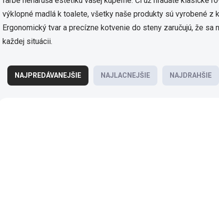
farbe nenarúša estetiku vašej kúpeľne. Či už hľadáte klasické r
výklopné madlá k toalete, všetky naše produkty sú vyrobené z 
Ergonomický tvar a precízne kotvenie do steny zaručujú, že s
každej situácii.
R
a
NAJPREDÁVANEJŠIE
NAJLACNEJŠIE
NAJDRAHŠIE
d
e
V
n
ý
i
XH518
H3897140
p
e
i
p
s
r
p
o
r
d
o
u
d
k
u
t
k
SKLADOM DODANIE DO 6-7
SKLADOM, DODANIE
o
PRAC. DNÍ
P