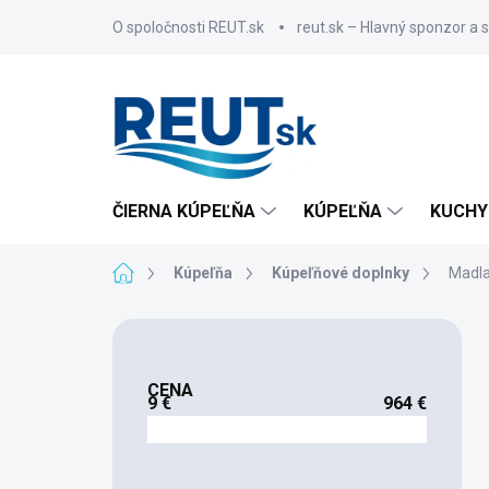
Prejsť
O spoločnosti REUT.sk
reut.sk – Hlavný sponzor a 
na
obsah
ČIERNA KÚPEĽŇA
KÚPEĽŇA
KUCHY
Domov
Kúpeľňa
Kúpeľňové doplnky
Madl
B
o
č
CENA
n
9
€
964
€
ý
p
a