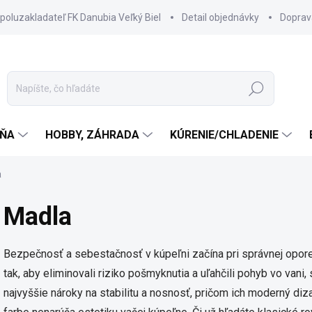
spoluzakladateľ FK Danubia Veľký Biel
Detail objednávky
Doprav
Hľadať
ŇA
HOBBY, ZÁHRADA
KÚRENIE/CHLADENIE
a
Madla
Bezpečnosť a sebestačnosť v kúpeľni začína pri správnej opor
tak, aby eliminovali riziko pošmyknutia a uľahčili pohyb vo vani
najvyššie nároky na stabilitu a nosnosť, pričom ich moderný diza