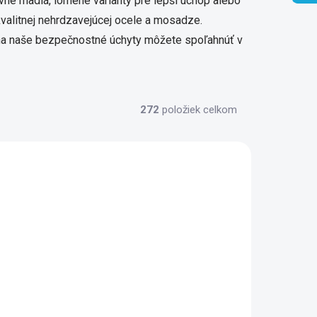
ovné madlá, lomené varianty pre lepší úchop alebo
kvalitnej nehrdzavejúcej ocele a mosadze.
a na naše bezpečnostné úchyty môžete spoľahnúť v
272
položiek celkom
030001
XH510
 DO 2-3
SKLADOM DODANIE DO 6-7
RAC.DNÍ
PRAC. DNÍ