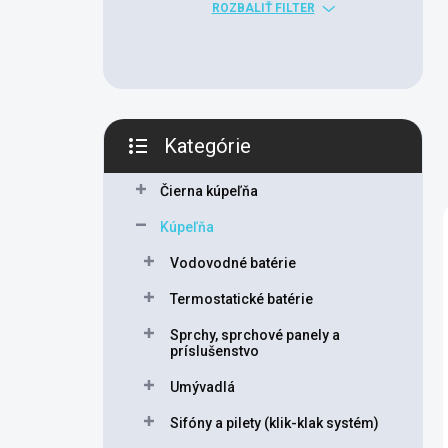
n
ROZBALIŤ FILTER
e
l
Kategórie
Preskočiť
kategórie
Čierna kúpeľňa
Kúpeľňa
Vodovodné batérie
Termostatické batérie
Sprchy, sprchové panely a
príslušenstvo
Umývadlá
Sifóny a pilety (klik-klak systém)