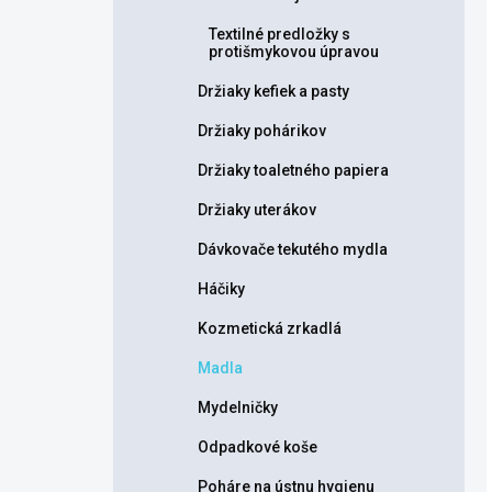
Textilné predložky s
protišmykovou úpravou
Držiaky kefiek a pasty
Držiaky pohárikov
Držiaky toaletného papiera
Držiaky uterákov
Dávkovače tekutého mydla
Háčiky
Kozmetická zrkadlá
Madla
Mydelničky
Odpadkové koše
Poháre na ústnu hygienu