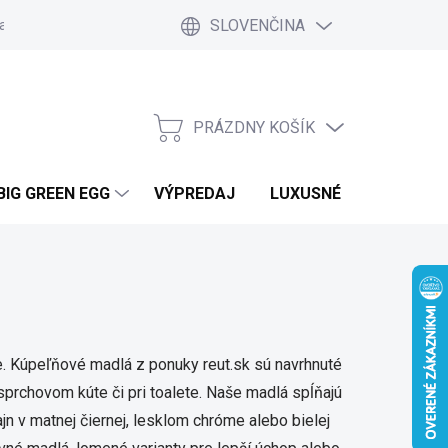
SLOVENČINA
a a platby
Kontakt
Blog
Ako nakupovať
Vrátenie tovar
PRÁZDNY KOŠÍK
NÁKUPNÝ
KOŠÍK
BIG GREEN EGG
VÝPREDAJ
LUXUSNÉ MOBILNÉ DO
e. Kúpeľňové madlá z ponuky reut.sk sú navrhnuté
, sprchovom kúte či pri toalete. Naše madlá spĺňajú
jn v matnej čiernej, lesklom chróme alebo bielej