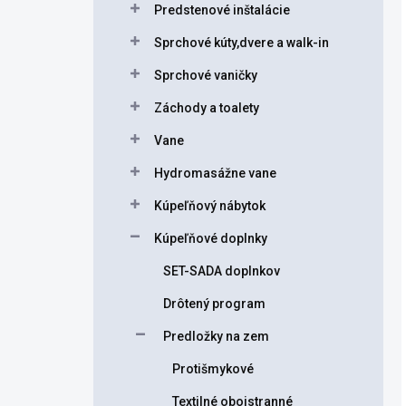
Predstenové inštalácie
Sprchové kúty,dvere a walk-in
Sprchové vaničky
Záchody a toalety
Vane
Hydromasážne vane
Kúpeľňový nábytok
Kúpeľňové doplnky
SET-SADA doplnkov
Drôtený program
Predložky na zem
Protišmykové
Textilné obojstranné