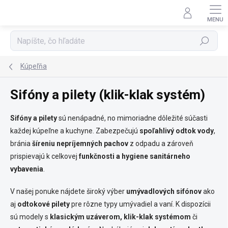
Prejsť
na
obsah
Hľadať
Kúpeľňa
Sifóny a pilety (klik-klak systém)
Sifóny a pilety
sú nenápadné, no mimoriadne dôležité súčasti
každej kúpeľne a kuchyne. Zabezpečujú
spoľahlivý odtok vody
,
bránia
šíreniu nepríjemných pachov
z odpadu a zároveň
prispievajú k celkovej
funkčnosti a hygiene sanitárneho
vybavenia
.
V našej ponuke nájdete široký výber
umývadlových sifónov
ako
aj
odtokové pilety
pre rôzne typy umývadiel a vaní. K dispozícii
sú modely s
klasickým uzáverom, klik-klak systémom
či