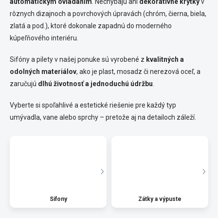
automatickým ovládaním
. Nechýbajú ani
dekoratívne krytky
v
rôznych dizajnoch a povrchových úpravách (chróm, čierna, biela,
zlatá a pod.), ktoré dokonale zapadnú do moderného
kúpeľňového interiéru.
Sifóny a pilety v našej ponuke sú vyrobené z
kvalitných a
odolných materiálov
, ako je plast, mosadz či nerezová oceľ, a
zaručujú
dlhú životnosť a jednoduchú údržbu
.
Vyberte si spoľahlivé a estetické riešenie pre každý typ
umývadla, vane alebo sprchy – pretože aj na detailoch záleží.
Sifony
Zátky a výpuste