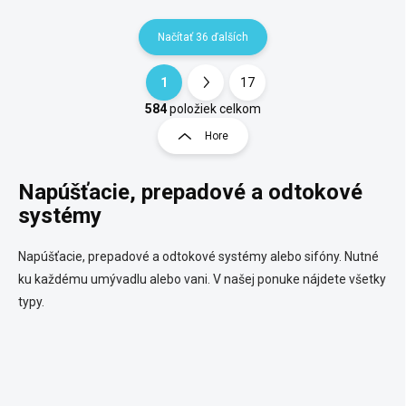
Načítať 36 ďalších
1
17
O
S
v
t
584
položiek celkom
l
r
Hore
á
á
d
n
a
Napúšťacie, prepadové a odtokové
k
c
o
i
systémy
e
v
p
a
Napúšťacie, prepadové a odtokové systémy alebo sifóny. Nutné
r
n
v
ku každému umývadlu alebo vani. V našej ponuke nájdete všetky
i
k
typy.
e
y
v
ý
p
i
s