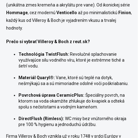
(unikátna zmes kremeňa a akrylátu pre vane). Od ikonickej série
Hommage
, cez modernú
Venticello
až po minimalistickú
Finion
,
každý kus od Villeroy & Boch je vyjadrením vkusu a trvalej
hodnoty.
Prečo si vybrať Villeroy & Boch z reut.sk?
Technológia TwistFlush:
Revolučné splachovanie
využívajúce silu vodného víru, ktoré je extrémne tiché a
šetrí vodu.
Materiál Quaryl®:
Vane, ktoré sú teplé na dotyk,
nešmýkajú sa a sú mimoriadne odolné voči poškriabaniu.
Povrchová úprava CeramicPlus:
Špeciálny povrch, na
ktorom sa voda okamžite zhlukuje do kvapiek a odteká
spolu s nečistotami a vodným kameňom.
DirectFlush (Rimless):
WC misy bez vnútorného okraja
pre 100 % hygienu a jednoduchú údržbu.
Firma Villeroy & Boch vznikla už v roku 1748 v srdci Európy v