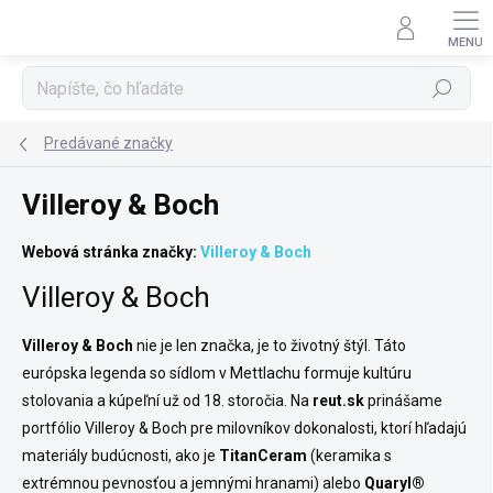
Prejsť
na
obsah
Hľadať
Predávané značky
Villeroy & Boch
Webová stránka značky:
Villeroy & Boch
Villeroy & Boch
Villeroy & Boch
nie je len značka, je to životný štýl. Táto
európska legenda so sídlom v Mettlachu formuje kultúru
stolovania a kúpeľní už od 18. storočia. Na
reut.sk
prinášame
portfólio Villeroy & Boch pre milovníkov dokonalosti, ktorí hľadajú
materiály budúcnosti, ako je
TitanCeram
(keramika s
extrémnou pevnosťou a jemnými hranami) alebo
Quaryl®