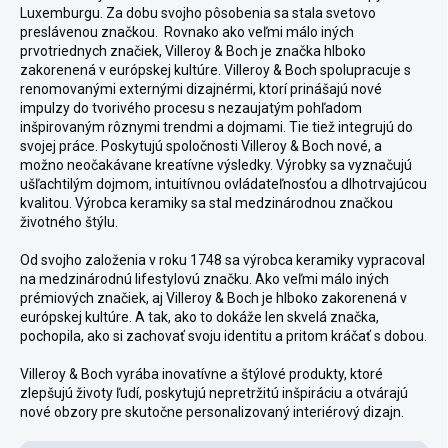
Luxemburgu. Za dobu svojho pôsobenia sa stala svetovo
preslávenou značkou.
Rovnako ako veľmi málo iných
prvotriednych značiek,
Villeroy & Boch
je značka hlboko
zakorenená v európskej kultúre.
Villeroy & Boch spolupracuje s
renomovanými externými dizajnérmi, ktorí prinášajú nové
impulzy do tvorivého procesu s nezaujatým pohľadom
inšpirovaným rôznymi trendmi a dojmami. Tie tiež integrujú do
svojej práce. Poskytujú spoločnosti Villeroy & Boch nové, a
možno neočakávane kreatívne výsledky.
V
ýrobky sa vyznačujú
ušľachtilým dojmom, intuitívnou ovládateľnosťou a dlhotrvajúcou
kvalitou.
Výrobca keramiky sa stal medzinárodnou značkou
životného štýlu.
Od svojho založenia v roku 1748 sa výrobca keramiky vypracoval
na medzinárodnú lifestylovú značku.
Ako veľmi málo iných
prémiových značiek, aj Villeroy & Boch je hlboko zakorenená v
európskej kultúre.
A tak, ako to dokáže len skvelá značka,
pochopila, ako si zachovať svoju identitu a pritom kráčať s dobou.
Villeroy & Boch vyrába inovatívne a štýlové produkty, ktoré
zlepšujú životy ľudí, poskytujú nepretržitú inšpiráciu a otvárajú
nové obzory pre skutočne personalizovaný interiérový dizajn.