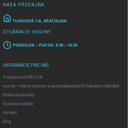
ý
e
NAŠA PREDAJŇA
p
i
s
TUHOVSKÁ 1/A, BRATISLAVA
u
OTVÁRACIE HODINY
PONDELOK – PIATOK: 9:30 – 16:30
INFORMÁCIE PRE VÁS
O spoločnosti REUT.sk
reut.sk – Hlavný sponzor a spoluzakladateľ FK Danubia Veľký Biel
Detail objednávky
Doprava a platby
Kontakt
Blog