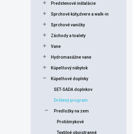
Predstenové inštalácie
Sprchové kúty,dvere a walk-in
Sprchové vaničky
Záchody a toalety
Vane
Hydromasážne vane
Kúpeľňový nábytok
Kúpeľňové doplnky
SET-SADA doplnkov
Drôtený program
Predložky na zem
Protišmykové
Textilné obojstranné