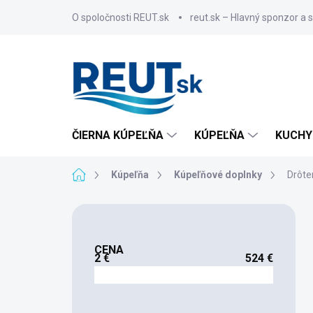
Prejsť
O spoločnosti REUT.sk
reut.sk – Hlavný sponzor a 
na
obsah
ČIERNA KÚPEĽŇA
KÚPEĽŇA
KUCHY
Domov
Kúpeľňa
Kúpeľňové doplnky
Drôte
B
o
č
CENA
n
2
€
524
€
ý
p
a