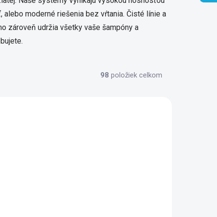
zlatej. Naše systémy vynikajú vysokou nosnosťou
, alebo moderné riešenia bez vŕtania. Čisté línie a
 no zároveň udržia všetky vaše šampóny a
bujete.
98
položiek celkom
017D-26
KI 14015H-26
5 DNÍ
5 DNÍ