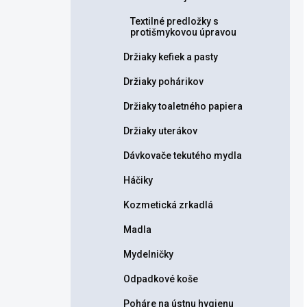
Textilné predložky s
protišmykovou úpravou
Držiaky kefiek a pasty
Držiaky pohárikov
Držiaky toaletného papiera
Držiaky uterákov
Dávkovače tekutého mydla
Háčiky
Kozmetická zrkadlá
Madla
Mydelničky
Odpadkové koše
Poháre na ústnu hygienu