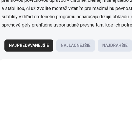
prémiovou povrchovou úpravou v chróme, čiernej matnej alebo 
a stabilitou, či už zvolíte montáž vŕtaním pre maximálnu pevnosť
subtílny vzhľad drôteného programu nenarúšajú dizajn obkladu,
sprchové gély prehľadne usporiadané presne tam, kde ich potre
R
a
NAJPREDÁVANEJŠIE
NAJLACNEJŠIE
NAJDRAHŠIE
d
e
V
n
ý
i
KI 14017D-H-26
KI 14
p
e
i
p
s
r
p
o
r
d
o
u
d
k
u
t
k
5 DNÍ
o