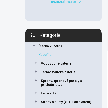
n
ROZBALIŤ FILTER
e
l
Kategórie
Preskočiť
kategórie
Čierna kúpeľňa
Kúpeľňa
Vodovodné batérie
Termostatické batérie
Sprchy, sprchové panely a
príslušenstvo
Umývadlá
Sifóny a pilety (klik-klak systém)