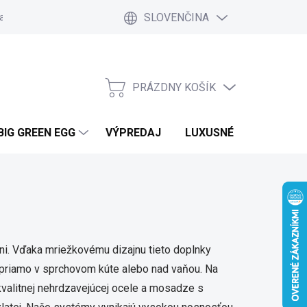
SLOVENČINA
a a platby
Kontakt
Blog
Ako nakupovať
Vrátenie tovar
PRÁZDNY KOŠÍK
NÁKUPNÝ
KOŠÍK
BIG GREEN EGG
VÝPREDAJ
LUXUSNÉ MOBILNÉ DO
ni. Vďaka mriežkovému dizajnu tieto doplnky
 priamo v sprchovom kúte alebo nad vaňou. Na
valitnej nehrdzavejúcej ocele a mosadze s