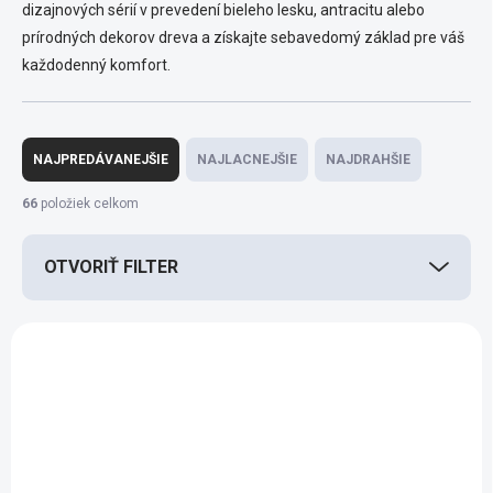
dizajnových sérií v prevedení bieleho lesku, antracitu alebo
prírodných dekorov dreva a získajte sebavedomý základ pre váš
každodenný komfort.
R
a
NAJPREDÁVANEJŠIE
NAJLACNEJŠIE
NAJDRAHŠIE
d
e
66
položiek celkom
n
i
OTVORIŤ FILTER
e
p
r
V
o
ý
d
p
ZADARMO
u
i
k
s
t
p
o
r