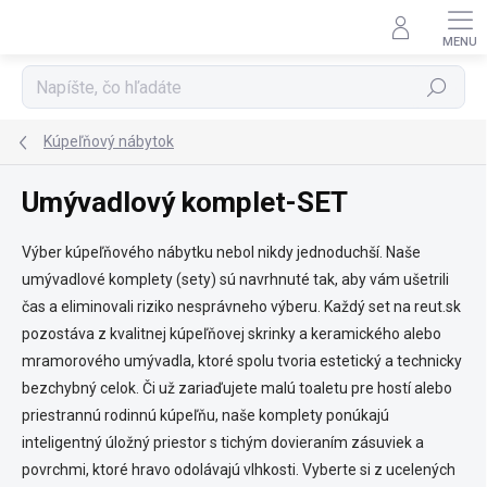
Prejsť
na
obsah
Hľadať
Kúpeľňový nábytok
Umývadlový komplet-SET
Výber kúpeľňového nábytku nebol nikdy jednoduchší. Naše
umývadlové komplety (sety) sú navrhnuté tak, aby vám ušetrili
čas a eliminovali riziko nesprávneho výberu. Každý set na reut.sk
pozostáva z kvalitnej kúpeľňovej skrinky a keramického alebo
mramorového umývadla, ktoré spolu tvoria estetický a technicky
bezchybný celok. Či už zariaďujete malú toaletu pre hostí alebo
priestrannú rodinnú kúpeľňu, naše komplety ponúkajú
inteligentný úložný priestor s tichým dovieraním zásuviek a
povrchmi, ktoré hravo odolávajú vlhkosti. Vyberte si z ucelených