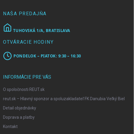
i
e
NAŠA PREDAJŇA
TUHOVSKÁ 1/A, BRATISLAVA
OTVÁRACIE HODINY
PONDELOK – PIATOK: 9:30 – 16:30
INFORMÁCIE PRE VÁS
O spoločnosti REUT.sk
reut.sk – Hlavný sponzor a spoluzakladateľ FK Danubia Veľký Biel
Detail objednávky
Doprava a platby
Kontakt