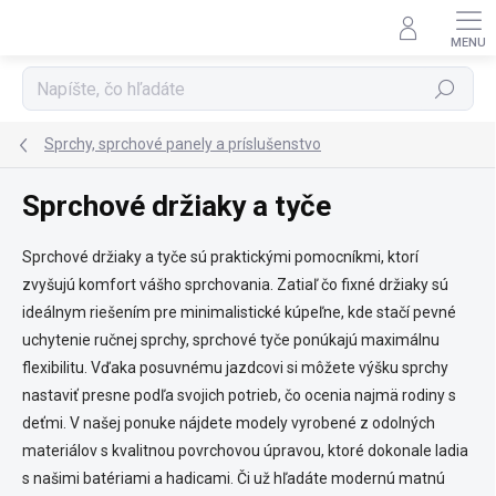
Prejsť
na
obsah
Hľadať
Sprchy, sprchové panely a príslušenstvo
Sprchové držiaky a tyče
Sprchové držiaky a tyče sú praktickými pomocníkmi, ktorí
zvyšujú komfort vášho sprchovania. Zatiaľ čo fixné držiaky sú
ideálnym riešením pre minimalistické kúpeľne, kde stačí pevné
uchytenie ručnej sprchy, sprchové tyče ponúkajú maximálnu
flexibilitu. Vďaka posuvnému jazdcovi si môžete výšku sprchy
nastaviť presne podľa svojich potrieb, čo ocenia najmä rodiny s
deťmi. V našej ponuke nájdete modely vyrobené z odolných
materiálov s kvalitnou povrchovou úpravou, ktoré dokonale ladia
s našimi batériami a hadicami. Či už hľadáte modernú matnú