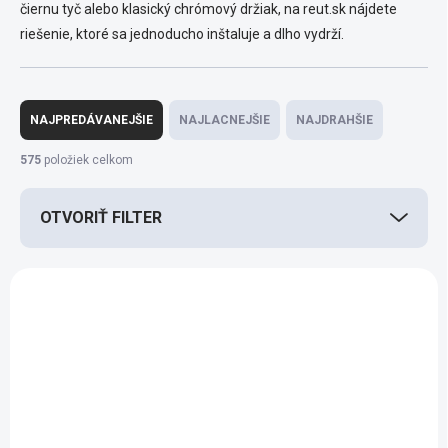
čiernu tyč alebo klasický chrómový držiak, na reut.sk nájdete
riešenie, ktoré sa jednoducho inštaluje a dlho vydrží.
R
a
NAJPREDÁVANEJŠIE
NAJLACNEJŠIE
NAJDRAHŠIE
d
e
575
položiek celkom
n
i
OTVORIŤ FILTER
e
p
r
V
o
ý
d
p
ZADARMO
ZADARMO
u
i
k
s
t
p
o
r
v
o