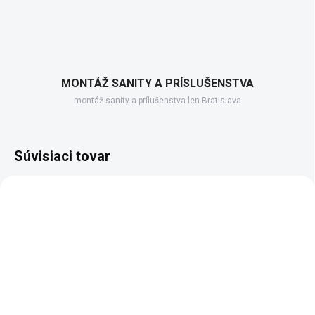
MONTÁŽ SANITY A PRÍSLUŠENSTVA
montáž sanity a prílušenstva len Bratislava
Súvisiaci tovar
SKLADOM DODANIE DO 6-7 PRAC. DNÍ
SKLADOM DODANIE DO 6-7 PRAC. DNÍ
(99 KS)
(100 KS)