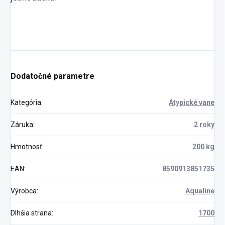
Dodatočné parametre
Kategória
:
Atypické vane
Záruka
:
2 roky
Hmotnosť
:
200 kg
EAN
:
8590913851735
Výrobca
:
Aqualine
Dlhšia strana
:
1700