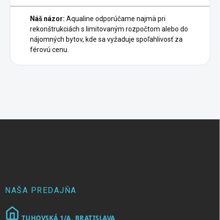
Náš názor:
Aqualine odporúčame najmä pri
rekonštrukciách s limitovaným rozpočtom alebo do
nájomných bytov, kde sa vyžaduje spoľahlivosť za
férovú cenu.
Z
á
p
ä
t
i
e
NAŠA PREDAJŇA
TUHOVSKÁ 1/A, BRATISLAVA