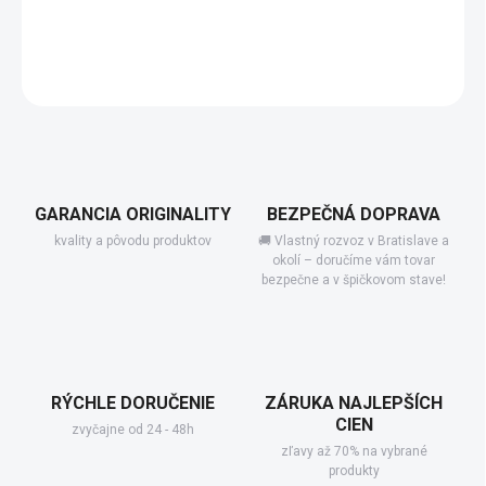
−
+
Pridať do košíka
DETAILNÉ INFORMÁCIE
GARANCIA ORIGINALITY
BEZPEČNÁ DOPRAVA
kvality a pôvodu produktov
🚚 Vlastný rozvoz v Bratislave a
okolí – doručíme vám tovar
bezpečne a v špičkovom stave!
RÝCHLE DORUČENIE
ZÁRUKA NAJLEPŠÍCH
CIEN
zvyčajne od 24 - 48h
zľavy až 70% na vybrané
produkty