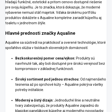
hľadajú funkčné, estetické a pritom cenovo dostupné riešenie
pre svoju kúpeľňu. Je to značka, ktorá dokazuje, že moderné
vybavenie nemusí stáť majetok. Vďaka širokému portfóliu
produktov dokážete s Aqualine kompletne zariadiť kúpeľňu aj
toaletu v jednotnom štýle.
Hlavné prednosti značky Aqualine
Aqualine sa sústredí na praktickosť a overené technológie, ktoré
spoľahlivo slúžia v tisíckach slovenských domácností.
Bezkonkurenčný pomer cena/výkon:
Produkty sú
navrhnuté tak, aby boli dostupné pre širokú verejnosť bez
kompromisov v základnej funkčnosti.
Široký sortiment pod jednou strechou:
Od najmenšieho
tesnenia až po sprchové kúty – Aqualine pokrýva všetky
potreby inštalácie.
Moderný a čistý dizajn:
Jednoduché línie a neutrálne
tvary zabezpečujú, že produkty Aqualine zapadnú do
klasickej panelákovej kúpeľne aj moderného novostavby.