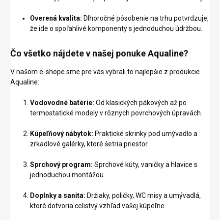
Overená kvalita:
Dlhoročné pôsobenie na trhu potvrdzuje,
že ide o spoľahlivé komponenty s jednoduchou údržbou.
Čo všetko nájdete v našej ponuke Aqualine?
V našom e-shope sme pre vás vybrali to najlepšie z produkcie
Aqualine:
Vodovodné batérie:
Od klasických pákových až po
termostatické modely v rôznych povrchových úpravách.
Kúpeľňový nábytok:
Praktické skrinky pod umývadlo a
zrkadlové galérky, ktoré šetria priestor.
Sprchový program:
Sprchové kúty, vaničky a hlavice s
jednoduchou montážou.
Doplnky a sanita:
Držiaky, poličky, WC misy a umývadlá,
ktoré dotvoria celistvý vzhľad vašej kúpeľne.