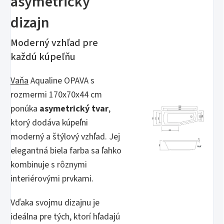
asymetrický
dizajn
Moderný vzhľad pre
každú kúpeľňu
Vaňa
Aqualine OPAVA s
rozmermi 170x70x44 cm
ponúka
asymetrický tvar
,
ktorý dodáva kúpeľni
moderný a štýlový vzhľad. Jej
elegantná biela farba sa ľahko
kombinuje s rôznymi
interiérovými prvkami.
Vďaka svojmu dizajnu je
ideálna pre tých, ktorí hľadajú