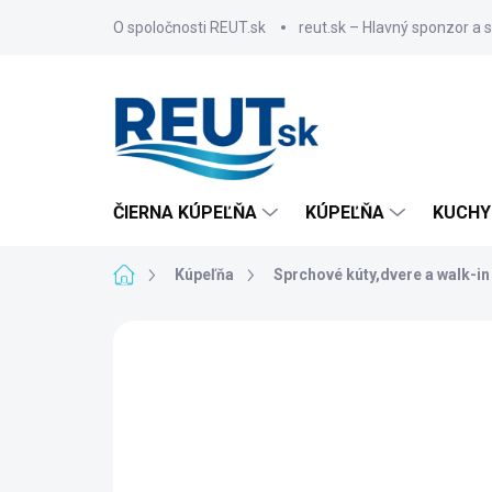
Prejsť
O spoločnosti REUT.sk
reut.sk – Hlavný sponzor a 
na
obsah
ČIERNA KÚPEĽŇA
KÚPEĽŇA
KUCHY
Domov
Kúpeľňa
Sprchové kúty,dvere a walk-in
ZNAČKA:
AQUALINE