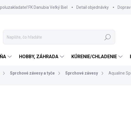
spoluzakladateľ FK Danubia Veľký Biel
Detail objednávky
Doprav
Hľadať
ŇA
HOBBY, ZÁHRADA
KÚRENIE/CHLADENIE
Sprchové závesy a tyče
Sprchové závesy
Aqualine Sp
18,60 €
17,10 
13,90 € bez DPH
Jednotková
SKLADOM DODANIE DO 6-7
cena: