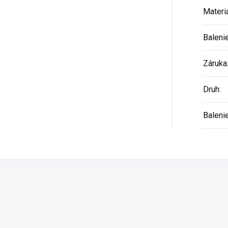
Materi
Baleni
Záruka
Druh
:
Baleni