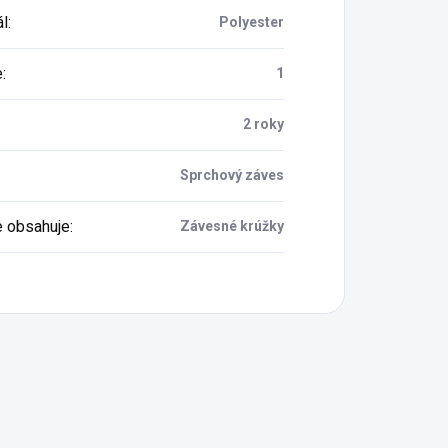
ál
:
Polyester
e
:
1
:
2 roky
Sprchový záves
e obsahuje
:
Závesné krúžky