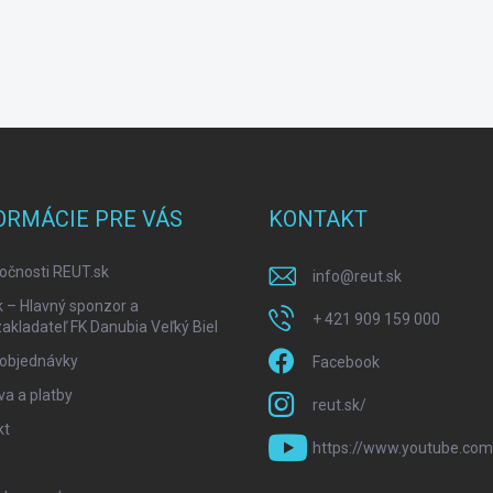
ORMÁCIE PRE VÁS
KONTAKT
očnosti REUT.sk
info
@
reut.sk
k – Hlavný sponzor a
+ 421 909 159 000
akladateľ FK Danubia Veľký Biel
 objednávky
Facebook
a a platby
reut.sk/
kt
https://www.youtube.com