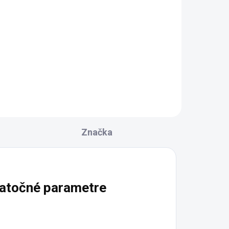
u,
2
Značka
atočné parametre