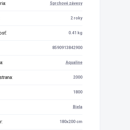
ria
:
Sprchové závesy
:
2 roky
osť
:
0.41 kg
8590913842900
a
:
Aqualine
strana
:
2000
1800
Biela
r
:
180x200 cm