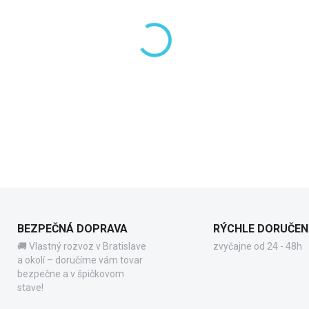
−
+
DETAILNÉ INFORMÁCIE
BEZPEČNÁ DOPRAVA
RÝCHLE DORUČEN
🚚 Vlastný rozvoz v Bratislave
zvyčajne od 24 - 48h
a okolí – doručíme vám tovar
bezpečne a v špičkovom
stave!