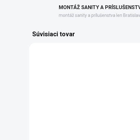
MONTÁŽ SANITY A PRÍSLUŠENST
montáž sanity a prílušenstva len Bratisla
Súvisiaci tovar
4061
SKLADOM DODANIE DO 6-7 PRAC.
SK
DNÍ
(10 KS)
Aqualine Teleskopická
Aq
rozperná tyč 118-215cm,
ro