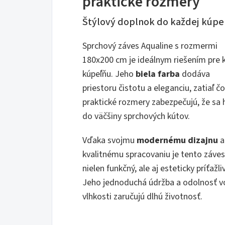
praktické rozmery
Štýlový doplnok do každej kúpe
Sprchový záves Aqualine s rozmermi
180x200 cm je ideálnym riešením pre 
kúpeľňu. Jeho
biela farba
dodáva
priestoru čistotu a eleganciu, zatiaľ čo
praktické rozmery zabezpečujú, že sa 
do väčšiny sprchových kútov.
Vďaka svojmu
modernému dizajnu
a
kvalitnému spracovaniu je tento záves
nielen funkčný, ale aj esteticky príťažliv
Jeho jednoduchá údržba a odolnosť v
vlhkosti zaručujú dlhú životnosť.