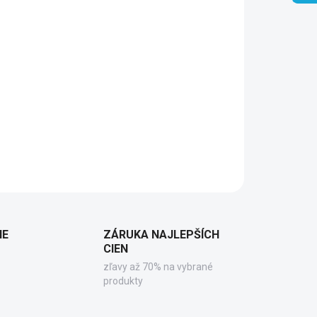
Pridať do košíka
IE
ZÁRUKA NAJLEPŠÍCH
CIEN
zľavy až 70% na vybrané
produkty