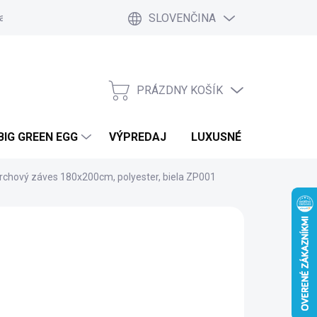
SLOVENČINA
a a platby
Kontakt
Blog
Ako nakupovať
Vrátenie tovar
PRÁZDNY KOŠÍK
NÁKUPNÝ
KOŠÍK
BIG GREEN EGG
VÝPREDAJ
LUXUSNÉ MOBILNÉ DO
rchový záves 180x200cm, polyester, biela ZP001
€
 PRAC. DNÍ
(10 KS)