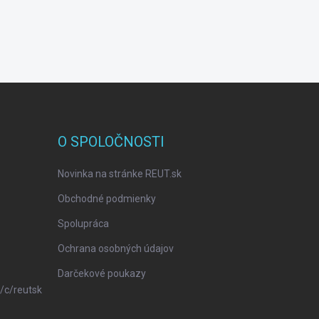
O SPOLOČNOSTI
Novinka na stránke REUT.sk
Obchodné podmienky
Spolupráca
Ochrana osobných údajov
Darčekové poukazy
/c/reutsk