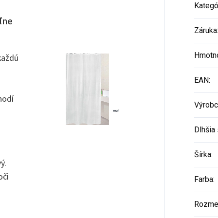
Kategó
ľne
Záruka
Hmotn
každú
EAN
:
hodí
Výrobc
Dlhšia 
Šírka
:
ý.
oči
Farba
:
Rozme