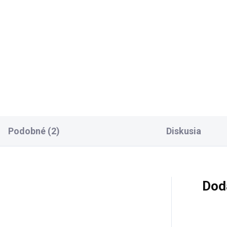
la 4051
53x53cm s
protišmykovou úpravo
,80 €
10,90 €
kaučuk. biela 9753530
Do košíka
Do košíka
Podobné (2)
Diskusia
Dod