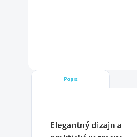
biela 4061
bie
18,70 €
14
Do košíka
Popis
Elegantný dizajn a