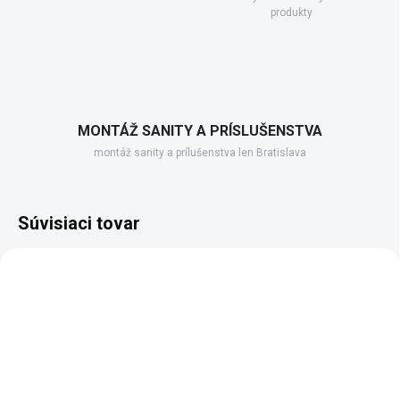
produkty
MONTÁŽ SANITY A PRÍSLUŠENSTVA
montáž sanity a prílušenstva len Bratislava
Súvisiaci tovar