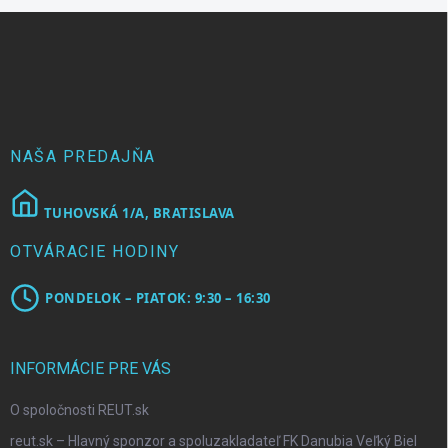
Z
á
p
ä
t
i
e
NAŠA PREDAJŇA
TUHOVSKÁ 1/A, BRATISLAVA
OTVÁRACIE HODINY
PONDELOK – PIATOK: 9:30 – 16:30
INFORMÁCIE PRE VÁS
O spoločnosti REUT.sk
reut.sk – Hlavný sponzor a spoluzakladateľ FK Danubia Veľký Biel