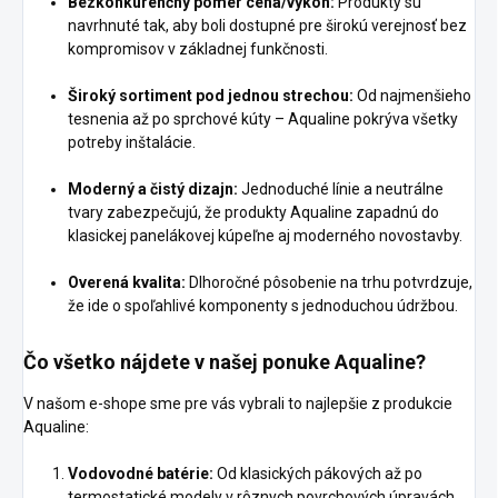
Bezkonkurenčný pomer cena/výkon:
Produkty sú
navrhnuté tak, aby boli dostupné pre širokú verejnosť bez
kompromisov v základnej funkčnosti.
Široký sortiment pod jednou strechou:
Od najmenšieho
tesnenia až po sprchové kúty – Aqualine pokrýva všetky
potreby inštalácie.
Moderný a čistý dizajn:
Jednoduché línie a neutrálne
tvary zabezpečujú, že produkty Aqualine zapadnú do
klasickej panelákovej kúpeľne aj moderného novostavby.
Overená kvalita:
Dlhoročné pôsobenie na trhu potvrdzuje,
že ide o spoľahlivé komponenty s jednoduchou údržbou.
Čo všetko nájdete v našej ponuke Aqualine?
V našom e-shope sme pre vás vybrali to najlepšie z produkcie
Aqualine:
Vodovodné batérie:
Od klasických pákových až po
termostatické modely v rôznych povrchových úpravách.