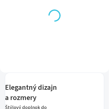
SKLADOM DODANIE DO 6-7 PRAC. DNÍ
SKLADOM DODANIE DO 6-7 PRAC. DNÍ
(10 KS)
(98 KS)
Aqualine Teleskopická
Aqualine Teleskopická
rozperná tyč 118-
rozperná tyč 63-105cm,
215cm, biela 4061
biela 4051
18,70 €
14,80 €
Do košíka
Do košíka
Elegantný dizajn
a rozmery
Štýlový doplnok do