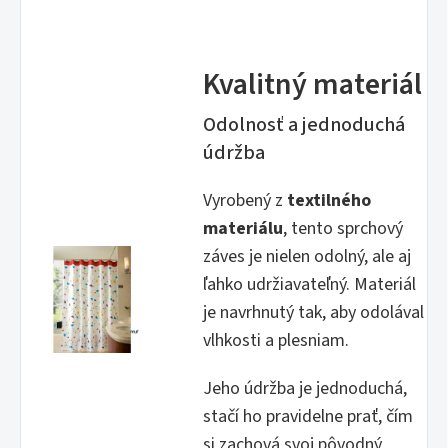
Kvalitný materiál
Odolnosť a jednoduchá
údržba
Vyrobený z
textilného
materiálu
, tento sprchový
záves je nielen odolný, ale aj
ľahko udržiavateľný. Materiál
je navrhnutý tak, aby odolával
vlhkosti a plesniam.
Jeho údržba je jednoduchá,
stačí ho pravidelne prať, čím
si zachová svoj pôvodný