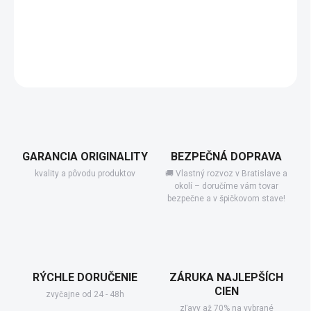
−
+
Pridať do košíka
DETAILNÉ INFORMÁCIE
GARANCIA ORIGINALITY
BEZPEČNÁ DOPRAVA
kvality a pôvodu produktov
🚚 Vlastný rozvoz v Bratislave a
okolí – doručíme vám tovar
bezpečne a v špičkovom stave!
RÝCHLE DORUČENIE
ZÁRUKA NAJLEPŠÍCH
CIEN
zvyčajne od 24 - 48h
zľavy až 70% na vybrané