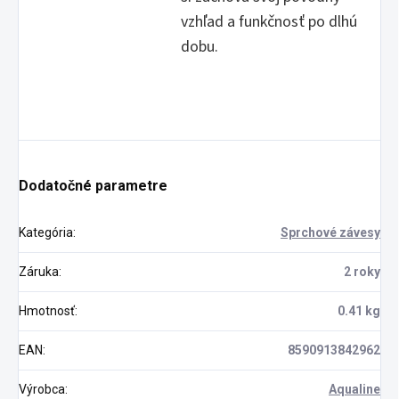
vzhľad a funkčnosť po dlhú
dobu.
Dodatočné parametre
Kategória
:
Sprchové závesy
Záruka
:
2 roky
Hmotnosť
:
0.41 kg
EAN
:
8590913842962
Výrobca
:
Aqualine