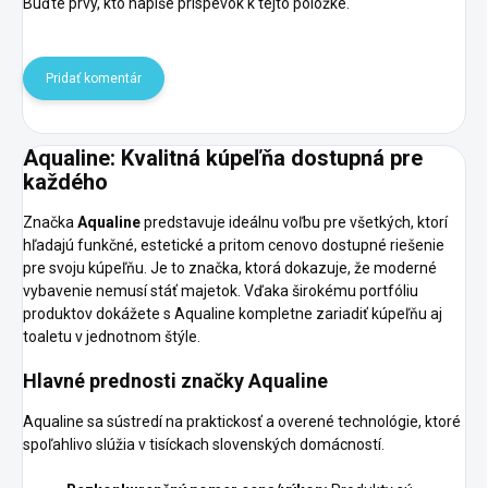
Buďte prvý, kto napíše príspevok k tejto položke.
Pridať komentár
Aqualine: Kvalitná kúpeľňa dostupná pre
každého
Značka
Aqualine
predstavuje ideálnu voľbu pre všetkých, ktorí
hľadajú funkčné, estetické a pritom cenovo dostupné riešenie
pre svoju kúpeľňu. Je to značka, ktorá dokazuje, že moderné
vybavenie nemusí stáť majetok. Vďaka širokému portfóliu
produktov dokážete s Aqualine kompletne zariadiť kúpeľňu aj
toaletu v jednotnom štýle.
Hlavné prednosti značky Aqualine
Aqualine sa sústredí na praktickosť a overené technológie, ktoré
spoľahlivo slúžia v tisíckach slovenských domácností.