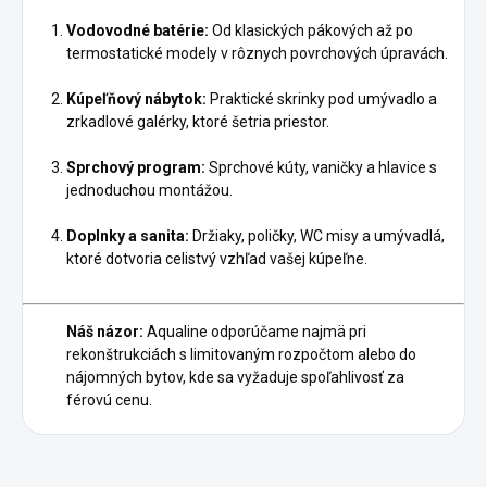
Vodovodné batérie:
Od klasických pákových až po
termostatické modely v rôznych povrchových úpravách.
Kúpeľňový nábytok:
Praktické skrinky pod umývadlo a
zrkadlové galérky, ktoré šetria priestor.
Sprchový program:
Sprchové kúty, vaničky a hlavice s
jednoduchou montážou.
Doplnky a sanita:
Držiaky, poličky, WC misy a umývadlá,
ktoré dotvoria celistvý vzhľad vašej kúpeľne.
Náš názor:
Aqualine odporúčame najmä pri
rekonštrukciách s limitovaným rozpočtom alebo do
nájomných bytov, kde sa vyžaduje spoľahlivosť za
férovú cenu.