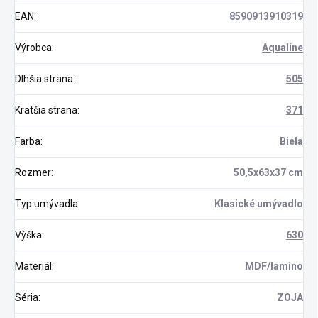
EAN
:
8590913910319
Výrobca
:
Aqualine
Dlhšia strana
:
505
Kratšia strana
:
371
Farba
:
Biela
Rozmer
:
50,5x63x37 cm
Typ umývadla
:
Klasické umývadlo
Výška
:
630
Materiál
:
MDF/lamino
Séria
:
ZOJA