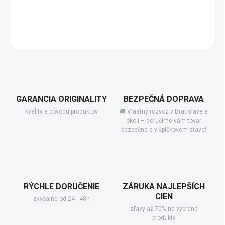
−
+
Pridať do košíka
DETAILNÉ INFORMÁCIE
GARANCIA ORIGINALITY
BEZPEČNÁ DOPRAVA
kvality a pôvodu produktov
🚚 Vlastný rozvoz v Bratislave a
okolí – doručíme vám tovar
bezpečne a v špičkovom stave!
RÝCHLE DORUČENIE
ZÁRUKA NAJLEPŠÍCH
CIEN
zvyčajne od 24 - 48h
zľavy až 70% na vybrané
produkty