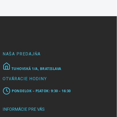
Z
á
p
ä
t
i
e
NAŠA PREDAJŇA
TUHOVSKÁ 1/A, BRATISLAVA
OTVÁRACIE HODINY
PONDELOK – PIATOK: 9:30 – 16:30
INFORMÁCIE PRE VÁS