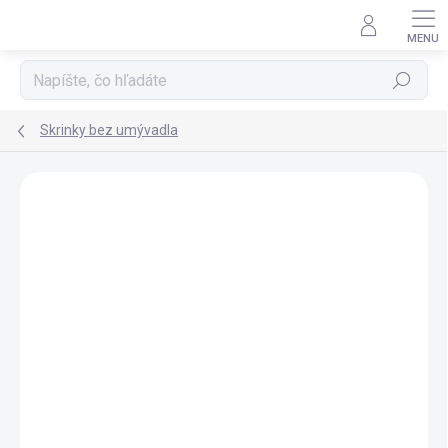
Prejsť
na
obsah
Hľadať
Skrinky bez umývadla
ZNAČKA:
AQUALINE