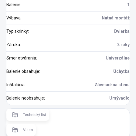
Balenie
:
1
Výbava
:
Nutná montáž
Typ skrinky
:
Dvierka
Záruka
:
2 roky
Smer otvárania
:
Univerzálne
Balenie obsahuje
:
Úchytka
Inštalácia
:
Závesné na stenu
Balenie neobsahuje
:
Umývadlo
Technický list
Video