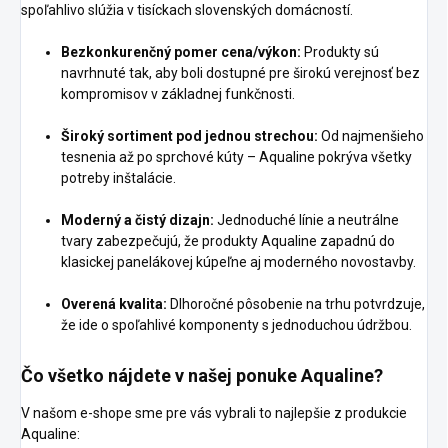
spoľahlivo slúžia v tisíckach slovenských domácností.
Bezkonkurenčný pomer cena/výkon:
Produkty sú
navrhnuté tak, aby boli dostupné pre širokú verejnosť bez
kompromisov v základnej funkčnosti.
Široký sortiment pod jednou strechou:
Od najmenšieho
tesnenia až po sprchové kúty – Aqualine pokrýva všetky
potreby inštalácie.
Moderný a čistý dizajn:
Jednoduché línie a neutrálne
tvary zabezpečujú, že produkty Aqualine zapadnú do
klasickej panelákovej kúpeľne aj moderného novostavby.
Overená kvalita:
Dlhoročné pôsobenie na trhu potvrdzuje,
že ide o spoľahlivé komponenty s jednoduchou údržbou.
Čo všetko nájdete v našej ponuke Aqualine?
V našom e-shope sme pre vás vybrali to najlepšie z produkcie
Aqualine: