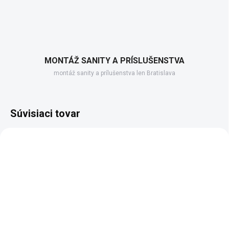
MONTÁŽ SANITY A PRÍSLUŠENSTVA
montáž sanity a prílušenstva len Bratislava
Súvisiaci tovar
SKLADOM DODANIE DO 6-7 PRAC. DNÍ
SKLADOM DODANIE DO 6-7 PRAC. DNÍ
(50 KS)
(98 KS)