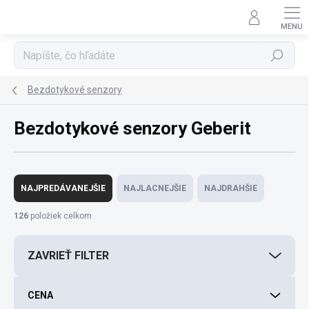
Prejsť
na
obsah
Hľadať
Bezdotykové senzory
Bezdotykové senzory Geberit
R
a
NAJPREDÁVANEJŠIE
NAJLACNEJŠIE
NAJDRAHŠIE
d
e
126
položiek celkom
n
i
ZAVRIEŤ FILTER
e
p
r
CENA