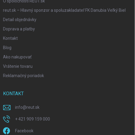
O spoločnosti REUT.sk
reut.sk – Hlavný sponzor a spoluzakladateľ FK Danubia Veľký Biel
Detail objednávky
Doprava a platby
Kontakt
Blog
Ako nakupovať
Vrátenie tovaru
Reklamačný poriadok
KONTAKT
info
@
reut.sk
+ 421 909 159 000
Facebook