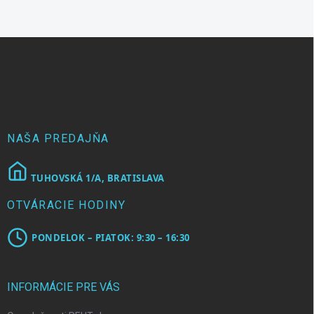
Z
á
p
ä
t
i
e
NAŠA PREDAJŇA
TUHOVSKÁ 1/A, BRATISLAVA
OTVÁRACIE HODINY
PONDELOK – PIATOK: 9:30 – 16:30
INFORMÁCIE PRE VÁS