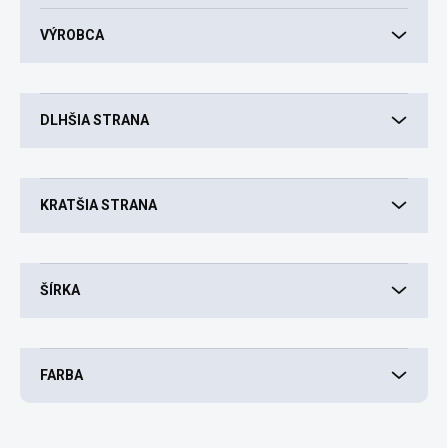
o
d
VÝROBCA
u
k
t
o
DLHŠIA STRANA
v
KRATŠIA STRANA
ŠÍRKA
FARBA