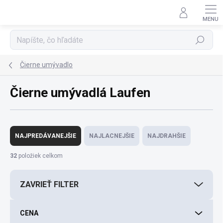
Prejsť
na
obsah
Hľadať
Čierne umývadlo
Čierne umývadlá Laufen
R
a
NAJPREDÁVANEJŠIE
NAJLACNEJŠIE
NAJDRAHŠIE
d
e
32
položiek celkom
n
i
ZAVRIEŤ FILTER
e
p
r
CENA