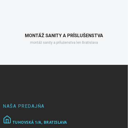
MONTÁŽ SANITY A PRÍSLUŠENSTVA
montáž sanity a prílušenstva len Bratislava
Z
á
p
ä
t
i
e
NAŠA PREDAJŇA
TUHOVSKÁ 1/A, BRATISLAVA