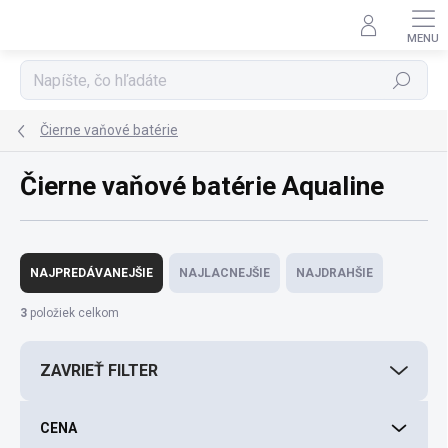
Prejsť
na
obsah
Hľadať
Čierne vaňové batérie
Čierne vaňové batérie Aqualine
R
a
NAJPREDÁVANEJŠIE
NAJLACNEJŠIE
NAJDRAHŠIE
d
e
3
položiek celkom
n
i
ZAVRIEŤ FILTER
e
p
r
CENA