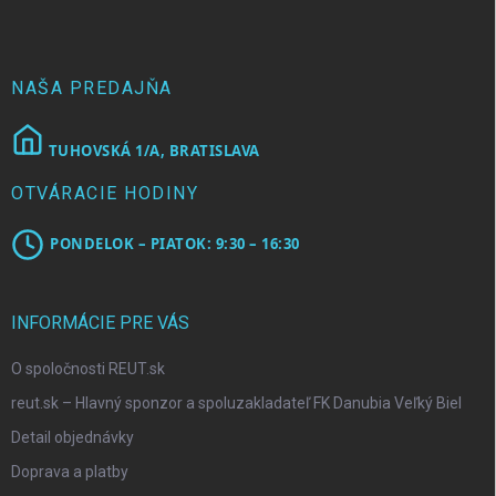
ä
t
i
e
NAŠA PREDAJŇA
TUHOVSKÁ 1/A, BRATISLAVA
OTVÁRACIE HODINY
PONDELOK – PIATOK: 9:30 – 16:30
INFORMÁCIE PRE VÁS
O spoločnosti REUT.sk
reut.sk – Hlavný sponzor a spoluzakladateľ FK Danubia Veľký Biel
Detail objednávky
Doprava a platby