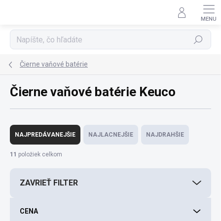
Prejsť
na
obsah
Hľadať
Čierne vaňové batérie
Čierne vaňové batérie Keuco
R
a
NAJPREDÁVANEJŠIE
NAJLACNEJŠIE
NAJDRAHŠIE
d
e
11
položiek celkom
n
i
ZAVRIEŤ FILTER
e
p
r
CENA