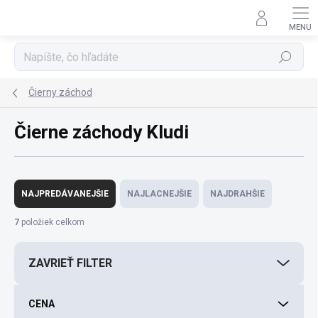
Prejsť
na
obsah
Hľadať
Čierny záchod
Čierne záchody Kludi
R
a
NAJPREDÁVANEJŠIE
NAJLACNEJŠIE
NAJDRAHŠIE
d
e
7
položiek celkom
n
i
ZAVRIEŤ FILTER
e
p
r
CENA