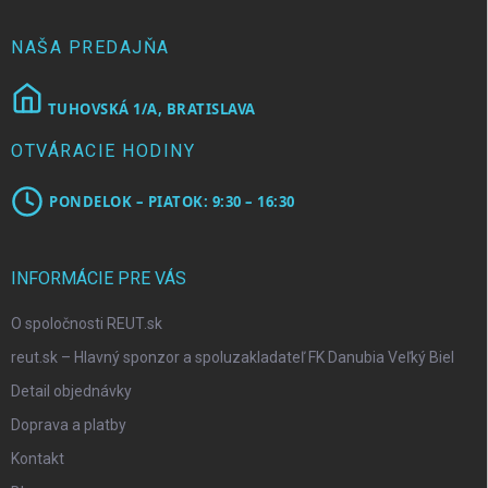
i
e
NAŠA PREDAJŇA
TUHOVSKÁ 1/A, BRATISLAVA
OTVÁRACIE HODINY
PONDELOK – PIATOK: 9:30 – 16:30
INFORMÁCIE PRE VÁS
O spoločnosti REUT.sk
reut.sk – Hlavný sponzor a spoluzakladateľ FK Danubia Veľký Biel
Detail objednávky
Doprava a platby
Kontakt