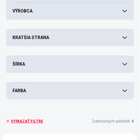
o
d
VÝROBCA
u
k
t
o
KRATŠIA STRANA
v
ŠÍRKA
FARBA
Zobrazených položiek:
6
VYMAZAŤ FILTRE
V