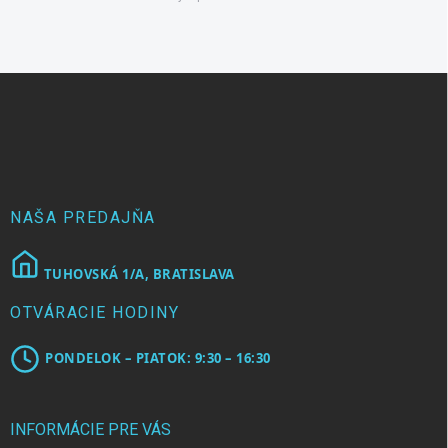
Z
á
p
ä
t
i
e
NAŠA PREDAJŇA
TUHOVSKÁ 1/A, BRATISLAVA
OTVÁRACIE HODINY
PONDELOK – PIATOK: 9:30 – 16:30
INFORMÁCIE PRE VÁS