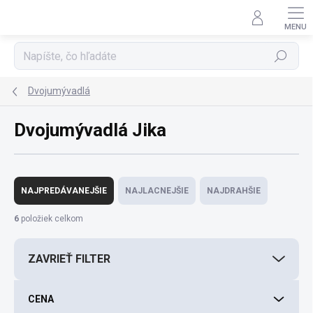
Prejsť
na
obsah
Hľadať
Dvojumývadlá
Dvojumývadlá Jika
R
a
NAJPREDÁVANEJŠIE
NAJLACNEJŠIE
NAJDRAHŠIE
d
e
6
položiek celkom
n
i
ZAVRIEŤ FILTER
e
p
r
CENA