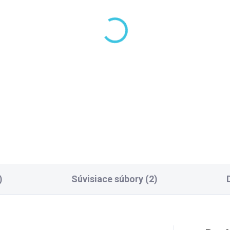
LADOM DODANIE DO 6-7 PRAC.
SKLADOM DODANIE DO 6-7 P
DNÍ
(10 KS)
(5
LCO vaničkový sifón,
GELCO vaničkový sifó
iemer 90 mm, DN40,
priemer 90mm, DN40,
ra nízky, pre vaničky s
nízky, pre vaničky s
ytom GE90EXN MINUS
krytom SN90
,40 €
24,40 €
Do košíka
Do košíka
)
Súvisiace súbory (2)