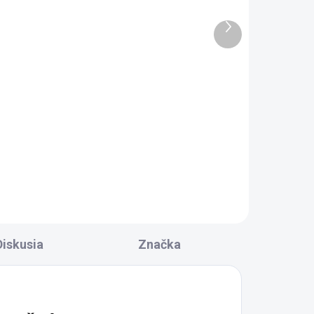
RAC.
SKLADOM DODANIE DO 6-7 PRAC.
DNÍ
DNÍ
Ďalší
0 KS)
(3 KS)
produkt
n,
Gelco DRAGON sprchové
dvere 1600mm, číre sklo
GD4616
591,20 €
Do košíka
Diskusia
Značka