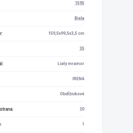
1595
Biela
r
:
159,5x99,5x3,5 cm
35
ál
:
Liaty mramor
IRENA
Obdĺžnikové
strana
:
20
e
:
1