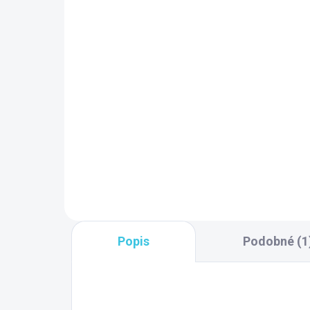
SKLADOM DODANIE DO 6-7 PRAC.
SK
DNÍ
(5 BAL)
Gelco Nalepovacie
GE
nožičky k vaničkám, 8ks
pr
GNN8
ext
kr
30 €
24
Do košíka
Popis
Podobné (1