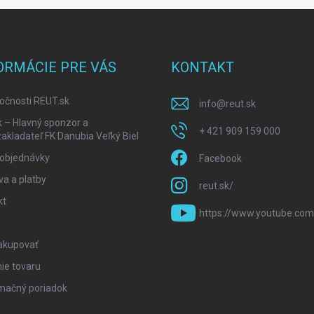
ORMÁCIE PRE VÁS
KONTAKT
očnosti REUT.sk
info
@
reut.sk
k – Hlavný sponzor a
+ 421 909 159 000
akladateľ FK Danubia Veľký Biel
 objednávky
Facebook
a a platby
reut.sk/
kt
https://www.youtube.com
akupovať
ie tovaru
mačný poriadok