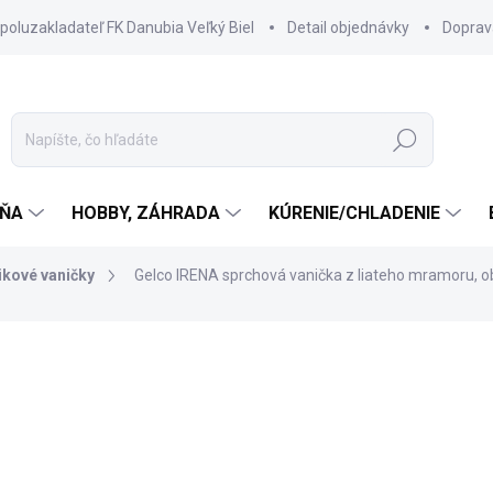
spoluzakladateľ FK Danubia Veľký Biel
Detail objednávky
Doprav
Hľadať
ŇA
HOBBY, ZÁHRADA
KÚRENIE/CHLADENIE
ikové vaničky
Gelco IRENA sprchová vanička z liateho mramoru, 
899 €
719,20 €
584,72 € bez DPH
Jednotková
SKLADOM DODANIE DO 6-7
cena: