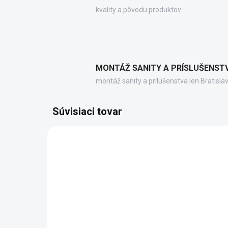
kvality a pôvodu produktov
MONTÁŽ SANITY A PRÍSLUŠENST
montáž sanity a prílušenstva len Bratisla
Súvisiaci tovar
GNN8