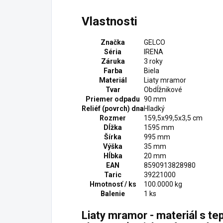
Vlastnosti
Značka
GELCO
Séria
IRENA
Záruka
3 roky
Farba
Biela
Materiál
Liaty mramor
Tvar
Obdĺžnikové
Priemer odpadu
90 mm
Reliéf (povrch) dna
Hladký
Rozmer
159,5x99,5x3,5 cm
Dĺžka
1595 mm
Šírka
995 mm
Výška
35 mm
Hĺbka
20 mm
EAN
8590913828980
Taric
39221000
Hmotnosť / ks
100.0000 kg
Balenie
1 ks
Liaty mramor - materiál s te