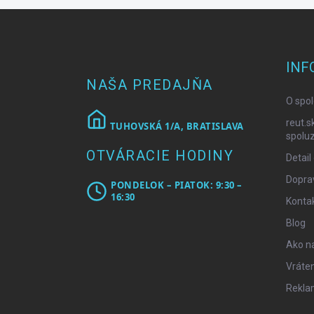
Z
á
p
ä
INF
t
NAŠA PREDAJŇA
i
O spol
e
reut.s
TUHOVSKÁ 1/A, BRATISLAVA
spoluz
OTVÁRACIE HODINY
Detail
Doprav
PONDELOK – PIATOK: 9:30 –
16:30
Konta
Blog
Ako n
Vráten
Rekla