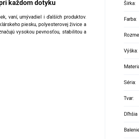
 pri každom dotyku
Šírka
:
k, vaní, umývadiel i ďalších produktov.
Farba
:
lárskeho piesku, polyesterovej živice a
značujú vysokou pevnosťou, stabilitou a
Rozme
Výška
:
Materi
Séria
:
Tvar
:
Dľhšia 
Baleni