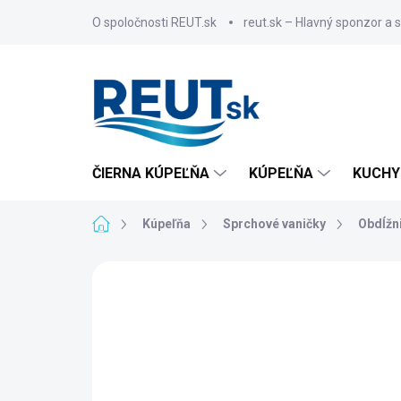
Prejsť
O spoločnosti REUT.sk
reut.sk – Hlavný sponzor a 
na
obsah
ČIERNA KÚPEĽŇA
KÚPEĽŇA
KUCHY
Domov
Kúpeľňa
Sprchové vaničky
Obdĺžn
ZNAČKA:
GELCO