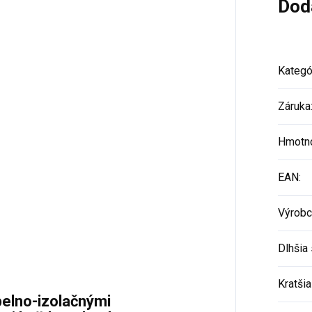
Dod
Kategó
Záruka
Hmotn
EAN
:
Výrobc
Dlhšia 
Kratšia
pelno-izolačnými