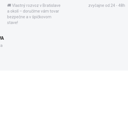
🚚 Vlastný rozvoz v Bratislave
zvyčajne od 24 - 48h
a okolí – doručíme vám tovar
bezpečne a v špičkovom
stave!
VA
va
GE90EXN MINUS
S