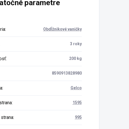
atočné parametre
ria
:
Obdĺžnikové vaničky
:
3 roky
osť
:
200 kg
8590913828980
a
:
Gelco
strana
:
1595
 strana
:
995