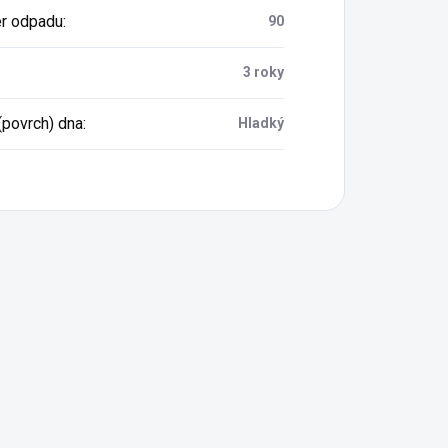
r odpadu
:
90
:
3 roky
(povrch) dna
:
Hladký