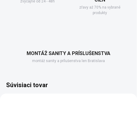
zvyčajne od 24 - 48h
zľavy až 70% na vybrané
produkty
MONTÁŽ SANITY A PRÍSLUŠENSTVA
montáž sanity a prílušenstva len Bratislava
Súvisiaci tovar