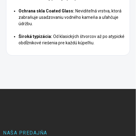
Ochrana skla Coated Glass:
Neviditeľná vrstva, ktorá
zabraňuje usadzovaniu vodného kameňa a uľahčuje
údržbu.
Široká typizácia:
Od klasických štvorcov až po atypické
obdĺžnikové riešenia pre každú kúpeľňu.
Z
á
p
ä
t
i
e
NAŠA PREDAJŇA