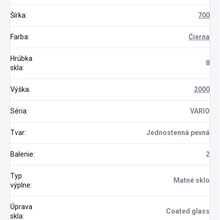
Šírka
:
700
Farba
:
Čierna
Hrúbka
8
skla
:
Výška
:
2000
Séria
:
VARIO
Tvar
:
Jednostenná pevná
Balenie
:
2
Typ
Matné sklo
výplne
:
Úprava
Coated glass
skla
: