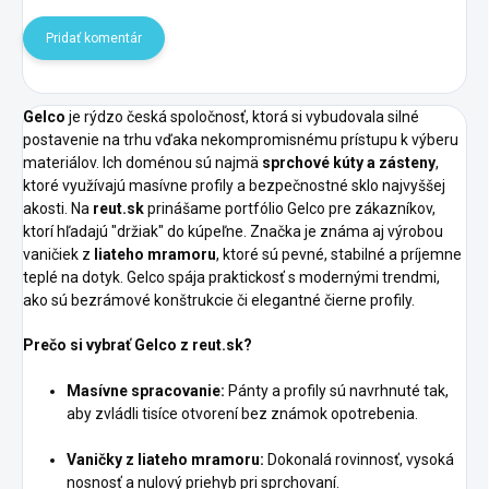
Pridať komentár
Gelco
je rýdzo česká spoločnosť, ktorá si vybudovala silné
postavenie na trhu vďaka nekompromisnému prístupu k výberu
materiálov. Ich doménou sú najmä
sprchové kúty a zásteny
,
ktoré využívajú masívne profily a bezpečnostné sklo najvyššej
akosti. Na
reut.sk
prinášame portfólio Gelco pre zákazníkov,
ktorí hľadajú "držiak" do kúpeľne. Značka je známa aj výrobou
vaničiek z
liateho mramoru
, ktoré sú pevné, stabilné a príjemne
teplé na dotyk. Gelco spája praktickosť s modernými trendmi,
ako sú bezrámové konštrukcie či elegantné čierne profily.
Prečo si vybrať Gelco z reut.sk?
Masívne spracovanie:
Pánty a profily sú navrhnuté tak,
aby zvládli tisíce otvorení bez známok opotrebenia.
Vaničky z liateho mramoru:
Dokonalá rovinnosť, vysoká
nosnosť a nulový priehyb pri sprchovaní.