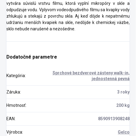
vytvára súvislú vrstvu filmu, ktorá vyplní mikropóry v skle a
odpudzuje vodu. Vplyvom vodeodpudivého filmu sa kvapky vody
zhlukujú a stekajú z povrchu skla. Aj keď dôjde k nepatrnému
udržaniu menších kvapiek na skle, nedôjde k chemickej väzbe,
sklo nebude narušené a nezošedne.
Dodatočné parametre
Sprchové bezdverové zásteny walk-in,
Kategória
:
jednostenná pevná
Záruka
:
3 roky
Hmotnosť
:
200 kg
EAN
:
8590913908248
Výrobca
:
Gelco