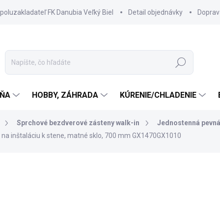
spoluzakladateľ FK Danubia Veľký Biel
Detail objednávky
Doprav
Hľadať
ŇA
HOBBY, ZÁHRADA
KÚRENIE/CHLADENIE
Sprchové bezdverové zásteny walk-in
Jednostenná pevn
na inštaláciu k stene, matné sklo, 700 mm GX1470GX1010
280 €
224 €
182,11 € bez DPH
Jednotková
SKLADOM DODANIE DO 6-7