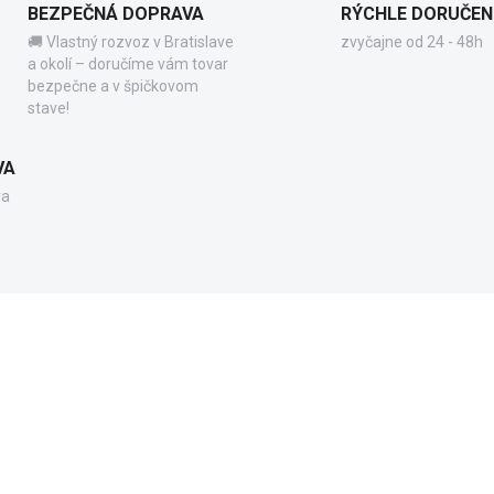
BEZPEČNÁ DOPRAVA
RÝCHLE DORUČEN
🚚 Vlastný rozvoz v Bratislave
zvyčajne od 24 - 48h
a okolí – doručíme vám tovar
bezpečne a v špičkovom
stave!
VA
va
GX2210
EG