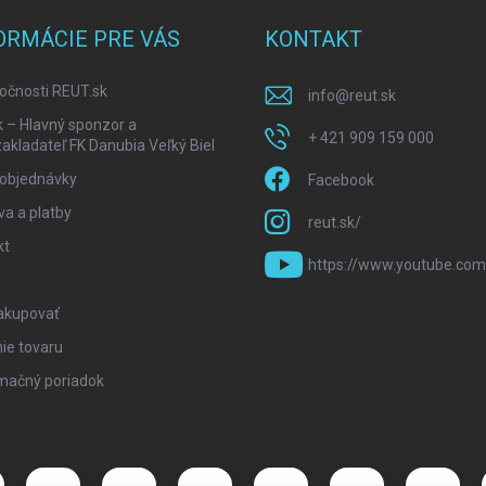
ORMÁCIE PRE VÁS
KONTAKT
očnosti REUT.sk
info
@
reut.sk
k – Hlavný sponzor a
+ 421 909 159 000
akladateľ FK Danubia Veľký Biel
 objednávky
Facebook
a a platby
reut.sk/
kt
https://www.youtube.com
akupovať
ie tovaru
mačný poriadok