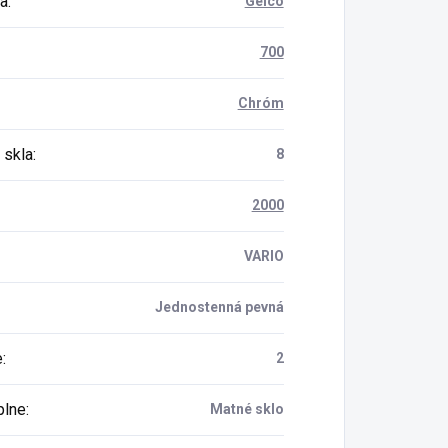
a
:
Gelco
700
Chróm
 skla
:
8
2000
VARIO
Jednostenná pevná
e
:
2
plne
:
Matné sklo