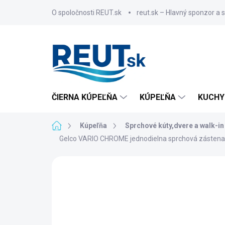
Prejsť
O spoločnosti REUT.sk
reut.sk – Hlavný sponzor a 
na
obsah
ČIERNA KÚPEĽŇA
KÚPEĽŇA
KUCHY
Domov
Kúpeľňa
Sprchové kúty,dvere a walk-in
Gelco VARIO CHROME jednodielna sprchová zástena 
ZNAČKA:
GELCO