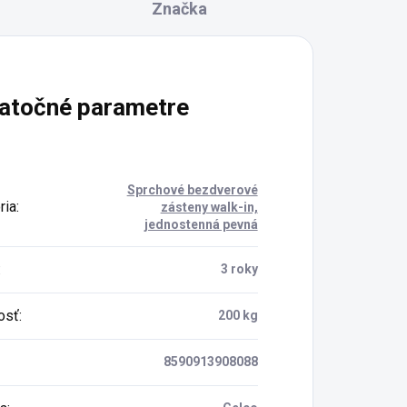
Značka
atočné parametre
Sprchové bezdverové
ria
:
zásteny walk-in,
jednostenná pevná
:
3 roky
osť
:
200 kg
8590913908088