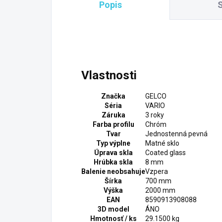
Popis
S
Vlastnosti
Značka
GELCO
Séria
VARIO
Záruka
3 roky
Farba profilu
Chróm
Tvar
Jednostenná pevná
Typ výplne
Matné sklo
Úprava skla
Coated glass
Hrúbka skla
8 mm
Balenie neobsahuje
Vzpera
Šírka
700 mm
Výška
2000 mm
EAN
8590913908088
3D model
ÁNO
Hmotnosť / ks
29.1500 kg