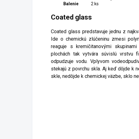
Balenie
2 ks
Coated glass
Coated glass predstavuje jednu z najkva
Ide o chemickú zlúčeninu zmesi polym
reaguje s kremičitanovými skupinami
plochách tak vytvára súvislú vrstvu f
odpudzuje vodu. Vplyvom vodeodpudiv
stekajú z povrchu skla. Aj keď dôjde k
skle, nedôjde k chemickej väzbe, sklo 