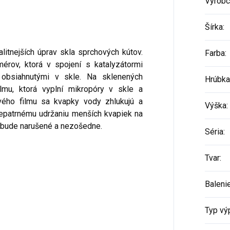
Výrobc
Šírka
:
litnejších úprav skla sprchových kútov.
Farba
:
érov, ktorá v spojení s katalyzátormi
 obsiahnutými v skle. Na sklenených
Hrúbka
ilmu, ktorá vyplní mikropóry v skle a
ého filmu sa kvapky vody zhlukujú a
Výška
:
 nepatrnému udržaniu menších kvapiek na
nebude narušené a nezošedne.
Séria
:
Tvar
:
Baleni
Typ vý