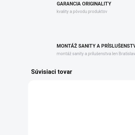
GARANCIA ORIGINALITY
kvality a pôvodu produktov
MONTÁŽ SANITY A PRÍSLUŠENST
montáž sanity a prílušenstva len Bratisla
Súvisiaci tovar
MSL612