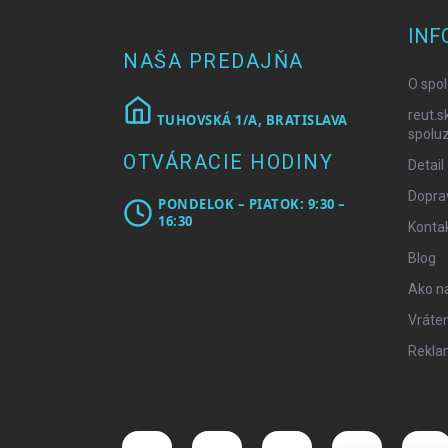
p
ä
INF
t
NAŠA PREDAJŇA
i
O spol
e
reut.s
TUHOVSKÁ 1/A, BRATISLAVA
spoluz
OTVÁRACIE HODINY
Detail
Doprav
PONDELOK – PIATOK: 9:30 –
16:30
Konta
Blog
Ako n
Vráten
Rekla