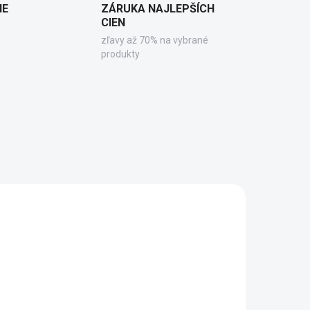
IE
ZÁRUKA NAJLEPŠÍCH
CIEN
zľavy až 70% na vybrané
produkty
1410
GX2010