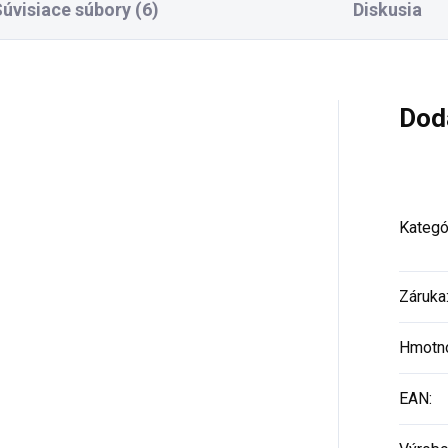
úvisiace súbory (6)
Diskusia
Dod
Kategó
Záruka
Hmotn
EAN
: