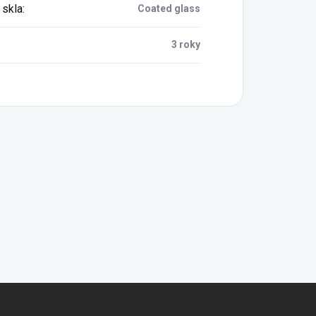
 skla
:
Coated glass
:
3 roky