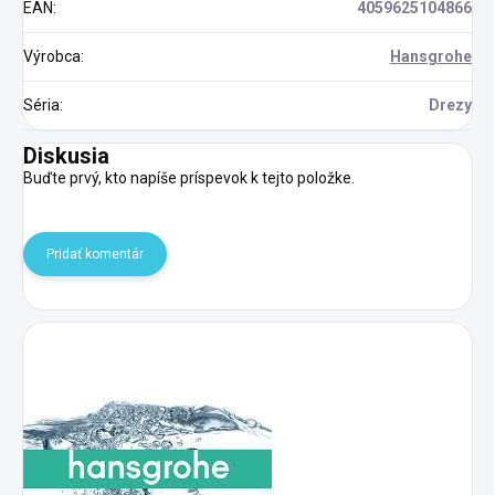
EAN
:
4059625104866
Výrobca
:
Hansgrohe
Séria
:
Drezy
Diskusia
Buďte prvý, kto napíše príspevok k tejto položke.
Pridať komentár