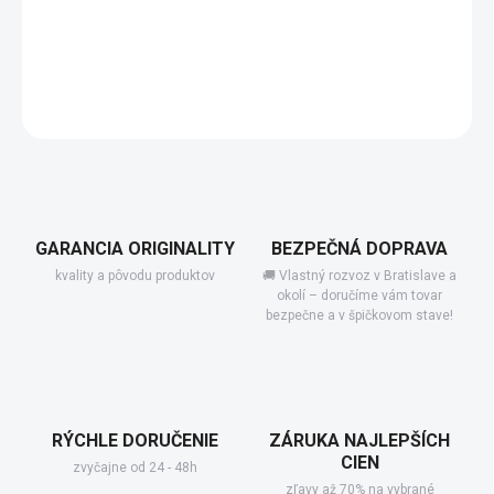
−
+
Pridať do košíka
DETAILNÉ INFORMÁCIE
GARANCIA ORIGINALITY
BEZPEČNÁ DOPRAVA
kvality a pôvodu produktov
🚚 Vlastný rozvoz v Bratislave a
okolí – doručíme vám tovar
bezpečne a v špičkovom stave!
RÝCHLE DORUČENIE
ZÁRUKA NAJLEPŠÍCH
CIEN
zvyčajne od 24 - 48h
zľavy až 70% na vybrané