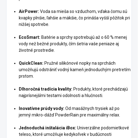
AirPower:
Voda sa mieša so vzduchom, vďaka čomu sú
kvapky plnšie, ľahšie a mäkšie, čo prináša vyšší pôžitok pri
nižšej spotrebe.
EcoSmart:
Batérie a sprchy spotrebujú až o 60 % menej
vody než bežné produkty, čím šetria vaše peniaze aj
životné prostredie.
QuickClean:
Pružné silikónové nopky na sprchách
umožňujú odstrániť vodný kameň jednoduchým pretretím
prstom.
Dlhoročná tradícia kvality:
Produkty, ktoré prechádzajú
najprísnejšími testami odolnosti a hlučnosti.
Inovatívne prúdy vody:
Od masážnych trysiek až po
jemný mikro-dážď PowderRain pre maximálny relax.
Jednoduchá inštalácia iBox:
Univerzálne podomietkové
teleso, ktoré umožňuje kedykoľvek v budúcnosti