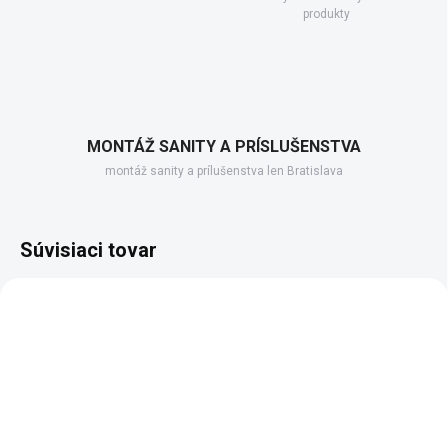
produkty
MONTÁŽ SANITY A PRÍSLUŠENSTVA
montáž sanity a prílušenstva len Bratislava
Súvisiaci tovar