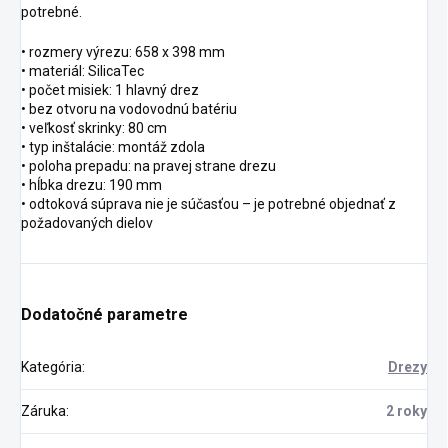
potrebné.
• rozmery výrezu: 658 x 398 mm
• materiál: SilicaTec
• počet misiek: 1 hlavný drez
• bez otvoru na vodovodnú batériu
• veľkosť skrinky: 80 cm
• typ inštalácie: montáž zdola
• poloha prepadu: na pravej strane drezu
• hĺbka drezu: 190 mm
• odtoková súprava nie je súčasťou – je potrebné objednať z
požadovaných dielov
Dodatočné parametre
Kategória
:
Drezy
Záruka
:
2 roky