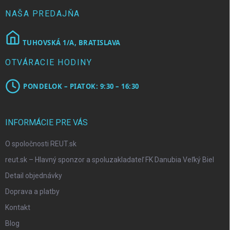
i
e
NAŠA PREDAJŇA
TUHOVSKÁ 1/A, BRATISLAVA
OTVÁRACIE HODINY
PONDELOK – PIATOK: 9:30 – 16:30
INFORMÁCIE PRE VÁS
O spoločnosti REUT.sk
reut.sk – Hlavný sponzor a spoluzakladateľ FK Danubia Veľký Biel
Detail objednávky
Doprava a platby
Kontakt
Blog