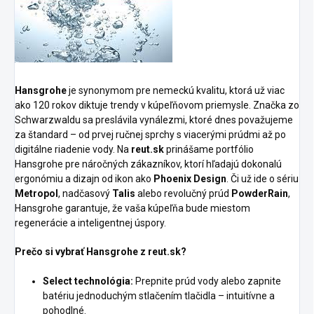
Hansgrohe
je synonymom pre nemeckú kvalitu, ktorá už viac
ako 120 rokov diktuje trendy v kúpeľňovom priemysle. Značka zo
Schwarzwaldu sa preslávila vynálezmi, ktoré dnes považujeme
za štandard – od prvej ručnej sprchy s viacerými prúdmi až po
digitálne riadenie vody. Na
reut.sk
prinášame portfólio
Hansgrohe pre náročných zákazníkov, ktorí hľadajú dokonalú
ergonómiu a dizajn od ikon ako
Phoenix Design
. Či už ide o sériu
Metropol
, nadčasový
Talis
alebo revolučný prúd
PowderRain
,
Hansgrohe garantuje, že vaša kúpeľňa bude miestom
regenerácie a inteligentnej úspory.
Prečo si vybrať Hansgrohe z reut.sk?
Select technológia:
Prepnite prúd vody alebo zapnite
batériu jednoduchým stlačením tlačidla – intuitívne a
pohodlné.