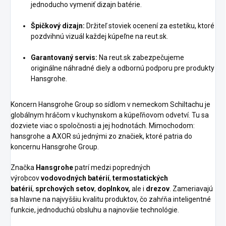
jednoducho vymeniť dizajn batérie.
Špičkový dizajn:
Držiteľ stoviek ocenení za estetiku, ktoré
pozdvihnú vizuál každej kúpeľne na reut.sk.
Garantovaný servis:
Na reut.sk zabezpečujeme
originálne náhradné diely a odbornú podporu pre produkty
Hansgrohe.
Koncern Hansgrohe Group so sídlom v nemeckom Schiltachu je
globálnym hráčom v kuchynskom a kúpeľňovom odvetví. Tu sa
dozviete viac o spoločnosti a jej hodnotách. Mimochodom:
hansgrohe a AXOR sú jednými zo značiek, ktoré patria do
koncernu Hansgrohe Group.
Značka
Hansgrohe
patrí medzi popredných
výrobcov
vodovodných batérií
,
termostatických
batérií
,
sprchových setov
,
doplnkov,
ale i
drezov
. Zameriavajú
sa hlavne na najvyššiu kvalitu produktov, čo zahŕňa inteligentné
funkcie, jednoduchú obsluhu a najnovšie technológie.