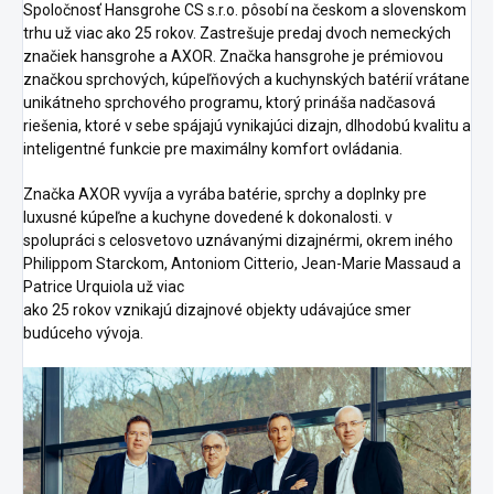
Spoločnosť Hansgrohe CS s.r.o. pôsobí na českom a slovenskom
trhu už viac ako 25 rokov. Zastrešuje predaj dvoch nemeckých
značiek hansgrohe a AXOR. Značka hansgrohe je prémiovou
značkou sprchových, kúpeľňových a kuchynských batérií vrátane
unikátneho sprchového programu, ktorý prináša nadčasová
riešenia, ktoré v sebe spájajú vynikajúci dizajn, dlhodobú kvalitu a
inteligentné funkcie pre maximálny komfort ovládania.
Značka AXOR vyvíja a vyrába batérie, sprchy a doplnky pre
luxusné kúpeľne a kuchyne dovedené k dokonalosti. v
spolupráci s celosvetovo uznávanými dizajnérmi, okrem iného
Philippom Starckom, Antoniom Citterio, Jean-Marie Massaud a
Patrice Urquiola už viac
ako 25 rokov vznikajú dizajnové objekty udávajúce smer
budúceho vývoja.