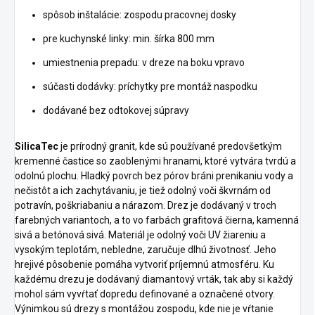
spôsob inštalácie: zospodu pracovnej dosky
pre kuchynské linky: min. šírka 800 mm
umiestnenia prepadu: v dreze na boku vpravo
súčasti dodávky: príchytky pre montáž naspodku
dodávané bez odtokovej súpravy
SilicaTec
je prírodný granit, kde sú používané predovšetkým
kremenné častice so zaoblenými hranami, ktoré vytvára tvrdú a
odolnú plochu. Hladký povrch bez pórov bráni prenikaniu vody a
nečistôt a ich zachytávaniu, je tiež odolný voči škvrnám od
potravín, poškriabaniu a nárazom. Drez je dodávaný v troch
farebných variantoch, a to vo farbách grafitová čierna, kamenná
sivá a betónová sivá. Materiál je odolný voči UV žiareniu a
vysokým teplotám, nebledne, zaručuje dlhú životnosť. Jeho
hrejivé pôsobenie pomáha vytvoriť príjemnú atmosféru. Ku
každému drezu je dodávaný diamantový vrták, tak aby si každý
mohol sám vyvŕtať dopredu definované a označené otvory.
Výnimkou sú drezy s montážou zospodu, kde nie je vŕtanie