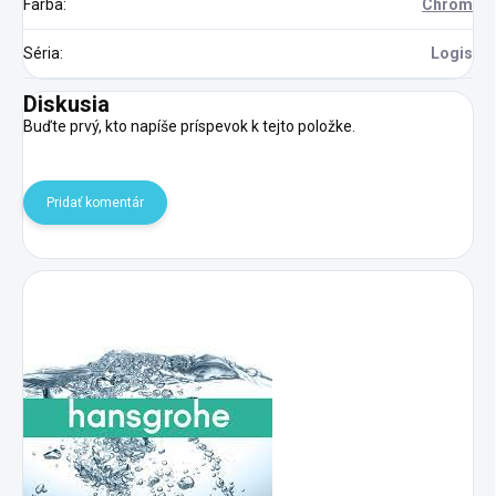
Farba
:
Chróm
Séria
:
Logis
Diskusia
Buďte prvý, kto napíše príspevok k tejto položke.
Pridať komentár