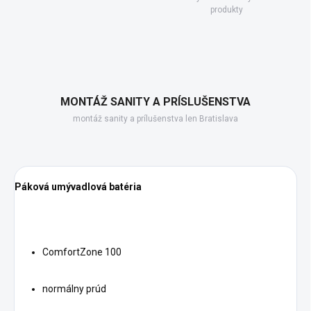
produkty
MONTÁŽ SANITY A PRÍSLUŠENSTVA
montáž sanity a prílušenstva len Bratislava
Páková umývadlová batéria
ComfortZone 100
normálny prúd