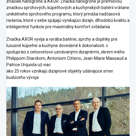
značiek hansgrohe a AXOR. Značka hansgrohe je prémiovou
značkou sprchových, kúpeľňových a kuchynských batérií vrátane
unikátneho sprchového programu, ktorý prináša nadčasová
riešenia, ktoré v sebe spájajú vynikajúci dizajn, dlhodobú kvalitu a
inteligentné funkcie pre maximálny komfort ovládania.
Značka AXOR vyvíja a vyrába batérie, sprchy a doplnky pre
luxusné kúpeľne a kuchyne dovedené k dokonalosti. v
spolupráci s celosvetovo uznávanými dizajnérmi, okrem iného
Philippom Starckom, Antoniom Citterio, Jean-Marie Massaud a
Patrice Urquiola už viac
ako 25 rokov vznikajú dizajnové objekty udávajúce smer
budúceho vývoja.