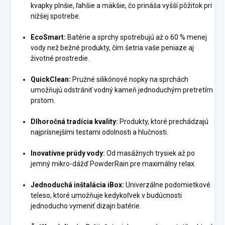
kvapky plnšie, ľahšie a mäkšie, čo prináša vyšší pôžitok pri
nižšej spotrebe.
EcoSmart:
Batérie a sprchy spotrebujú až o 60 % menej
vody než bežné produkty, čím šetria vaše peniaze aj
životné prostredie.
QuickClean:
Pružné silikónové nopky na sprchách
umožňujú odstrániť vodný kameň jednoduchým pretretím
prstom.
Dlhoročná tradícia kvality:
Produkty, ktoré prechádzajú
najprísnejšími testami odolnosti a hlučnosti.
Inovatívne prúdy vody:
Od masážnych trysiek až po
jemný mikro-dážď PowderRain pre maximálny relax.
Jednoduchá inštalácia iBox:
Univerzálne podomietkové
teleso, ktoré umožňuje kedykoľvek v budúcnosti
jednoducho vymeniť dizajn batérie.