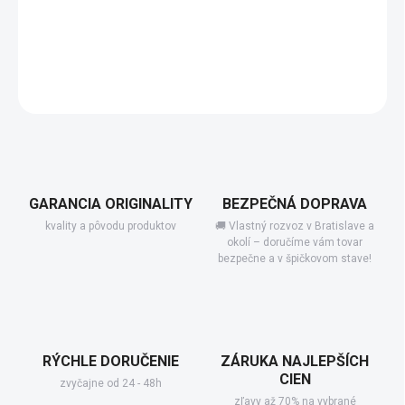
−
+
Pridať do košíka
DETAILNÉ INFORMÁCIE
GARANCIA ORIGINALITY
BEZPEČNÁ DOPRAVA
kvality a pôvodu produktov
🚚 Vlastný rozvoz v Bratislave a
okolí – doručíme vám tovar
bezpečne a v špičkovom stave!
RÝCHLE DORUČENIE
ZÁRUKA NAJLEPŠÍCH
CIEN
zvyčajne od 24 - 48h
zľavy až 70% na vybrané