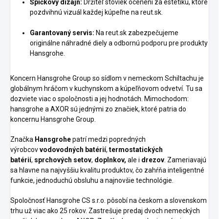
Špičkový dizajn:
Držiteľ stoviek ocenení za estetiku, ktoré
pozdvihnú vizuál každej kúpeľne na reut.sk.
Garantovaný servis:
Na reut.sk zabezpečujeme
originálne náhradné diely a odbornú podporu pre produkty
Hansgrohe.
Koncern Hansgrohe Group so sídlom v nemeckom Schiltachu je
globálnym hráčom v kuchynskom a kúpeľňovom odvetví. Tu sa
dozviete viac o spoločnosti a jej hodnotách. Mimochodom:
hansgrohe a AXOR sú jednými zo značiek, ktoré patria do
koncernu Hansgrohe Group.
Značka
Hansgrohe
patrí medzi popredných
výrobcov
vodovodných batérií
,
termostatických
batérií
,
sprchových setov
,
doplnkov,
ale i
drezov
. Zameriavajú
sa hlavne na najvyššiu kvalitu produktov, čo zahŕňa inteligentné
funkcie, jednoduchú obsluhu a najnovšie technológie.
Spoločnosť Hansgrohe CS s.r.o. pôsobí na českom a slovenskom
trhu už viac ako 25 rokov. Zastrešuje predaj dvoch nemeckých