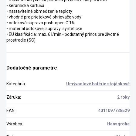
• keramická kartuša
• nastaviteľné obmedzenie teploty
• vhodné pre prietokové ohrievače vody
• odtoková súprava push-open G 1¼
• materiál odtokovej súpravy: syntetické
• EU klasifikácia: max. 6 l/min - podstatný prínos pre životné
prostredie (SC)
Dodatočné parametre
Kategória
:
Umývadlové batérie stojánkové
Záruka
:
2 roky
EAN
:
4011097738529
Výrobca
:
Hansgrohe