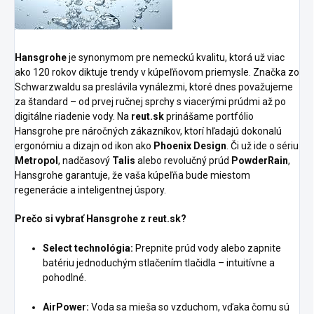
Hansgrohe
je synonymom pre nemeckú kvalitu, ktorá už viac
ako 120 rokov diktuje trendy v kúpeľňovom priemysle. Značka zo
Schwarzwaldu sa preslávila vynálezmi, ktoré dnes považujeme
za štandard – od prvej ručnej sprchy s viacerými prúdmi až po
digitálne riadenie vody. Na
reut.sk
prinášame portfólio
Hansgrohe pre náročných zákazníkov, ktorí hľadajú dokonalú
ergonómiu a dizajn od ikon ako
Phoenix Design
. Či už ide o sériu
Metropol
, nadčasový
Talis
alebo revolučný prúd
PowderRain
,
Hansgrohe garantuje, že vaša kúpeľňa bude miestom
regenerácie a inteligentnej úspory.
Prečo si vybrať Hansgrohe z reut.sk?
Select technológia:
Prepnite prúd vody alebo zapnite
batériu jednoduchým stlačením tlačidla – intuitívne a
pohodlné.
AirPower:
Voda sa mieša so vzduchom, vďaka čomu sú