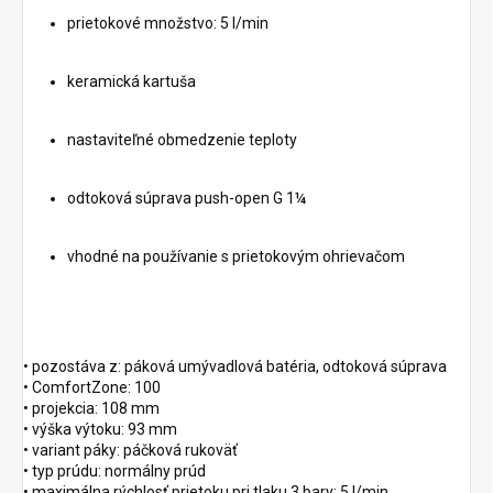
prietokové množstvo: 5 l/min
keramická kartuša
nastaviteľné obmedzenie teploty
odtoková súprava push-open G 1¼
vhodné na používanie s prietokovým ohrievačom
• pozostáva z: páková umývadlová batéria, odtoková súprava
• ComfortZone: 100
• projekcia: 108 mm
• výška výtoku: 93 mm
• variant páky: páčková rukoväť
• typ prúdu: normálny prúd
• maximálna rýchlosť prietoku pri tlaku 3 bary: 5 l/min