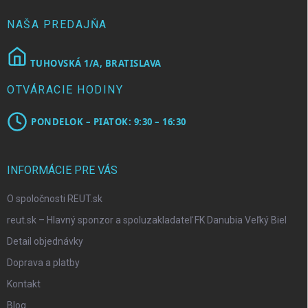
i
e
NAŠA PREDAJŇA
TUHOVSKÁ 1/A, BRATISLAVA
OTVÁRACIE HODINY
PONDELOK – PIATOK: 9:30 – 16:30
INFORMÁCIE PRE VÁS
O spoločnosti REUT.sk
reut.sk – Hlavný sponzor a spoluzakladateľ FK Danubia Veľký Biel
Detail objednávky
Doprava a platby
Kontakt
Blog