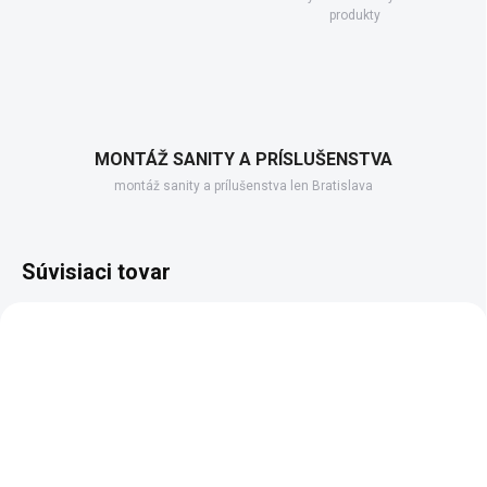
produkty
MONTÁŽ SANITY A PRÍSLUŠENSTVA
montáž sanity a prílušenstva len Bratislava
Súvisiaci tovar