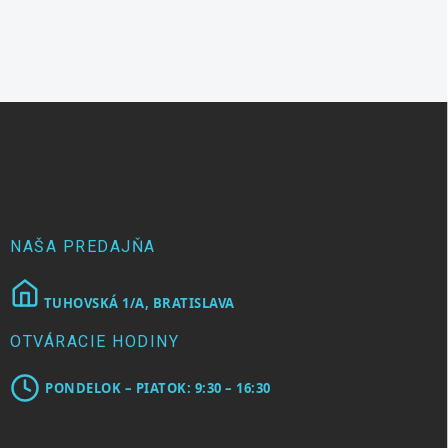
Z
á
p
ä
t
i
e
NAŠA PREDAJŇA
TUHOVSKÁ 1/A, BRATISLAVA
OTVÁRACIE HODINY
PONDELOK – PIATOK: 9:30 – 16:30