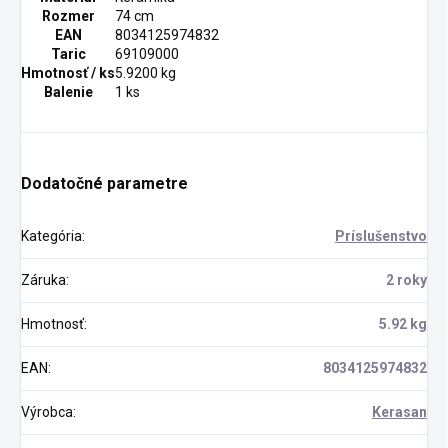
Rozmer
74 cm
EAN
8034125974832
Taric
69109000
Hmotnosť / ks
5.9200 kg
Balenie
1 ks
Dodatočné parametre
Kategória
:
Príslušenstvo
Záruka
:
2 roky
Hmotnosť
:
5.92 kg
EAN
:
8034125974832
Výrobca
:
Kerasan