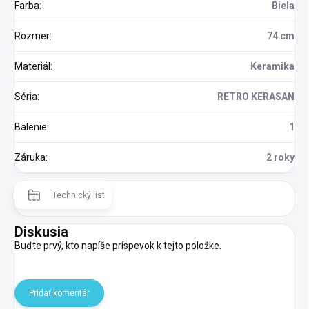
Farba
:
Biela
Rozmer
:
74 cm
Materiál
:
Keramika
Séria
:
RETRO KERASAN
Balenie
:
1
Záruka
:
2 roky
Technický list
Diskusia
Buďte prvý, kto napíše príspevok k tejto položke.
Pridať komentár