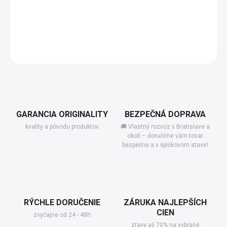
−
+
Pridať do košíka
DETAILNÉ INFORMÁCIE
GARANCIA ORIGINALITY
BEZPEČNÁ DOPRAVA
kvality a pôvodu produktov
🚚 Vlastný rozvoz v Bratislave a
okolí – doručíme vám tovar
bezpečne a v špičkovom stave!
RÝCHLE DORUČENIE
ZÁRUKA NAJLEPŠÍCH
CIEN
zvyčajne od 24 - 48h
zľavy až 70% na vybrané