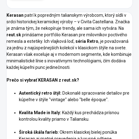
Kerasan
patrí k popredným talianskym výrobcom, ktorý sídli v
srdci historickej keramickej výroby – v Civita Castellana. Značka
je známa tým, že nekopíruje trendy, ale sama ich vytvára. Na
reut.sk
prinášame portfólio Kerasan pre milovníkov poctivého
remesla a estetiky. Ich vlajková loď,
séria Retro
, je považovaná
za jednu z najúspešnejších kolekcií v klasickom štýle na svete.
Kerasan však exceluje aj v modernom segmente, kde kombinuje
minimalistické línie s inovatívnymi technológiami, čím dodáva
každej kúpeľni punc jedinečnosti.
Prečo si vybrať KERASAN z reut.sk?
Autentický retro štýl:
Dokonalé spracovanie detailov pre
kúpeľne v štýle "vintage" alebo "belle époque".
Kvalita Made in Italy:
Každý kus prechádza prísnou
kontrolou kvality priamo v Taliansku.
Široká škála farieb:
Okrem klasickej bielej ponúka
Kerasan aj matné prevedenia a luxusné odtiene.