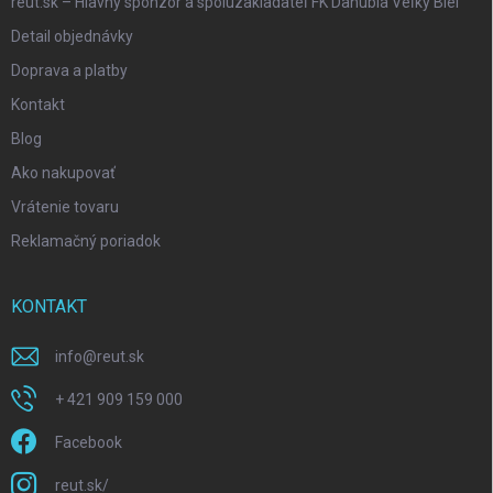
reut.sk – Hlavný sponzor a spoluzakladateľ FK Danubia Veľký Biel
Detail objednávky
Doprava a platby
Kontakt
Blog
Ako nakupovať
Vrátenie tovaru
Reklamačný poriadok
KONTAKT
info
@
reut.sk
+ 421 909 159 000
Facebook
reut.sk/