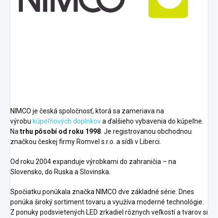
NIMCO je česká spoločnosť, ktorá sa zameriava na
výrobu
kúpeľňových doplnkov
a ďalšieho vybavenia do kúpeľne.
Na
trhu pôsobí od roku 1998
. Je registrovanou obchodnou
značkou českej firmy Romvel s.r.o. a sídli v Liberci.
Od roku 2004 expanduje výrobkami do zahraničia – na
Slovensko, do Ruska a Slovinska.
Spočiatku ponúkala značka NIMCO dve základné série. Dnes
ponúka široký sortiment tovaru a využíva moderné technológie.
Z ponuky podsvietených
LED zrkadiel
rôznych veľkostí a tvarov si