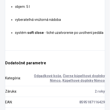
objem: 5 l
vyberateľná vnútorná nádoba
systém
soft close
- tiché uzatvorenie po uvoľnení pedála
Dodatočné parametre
Odpadkové koše
,
Čierne kúpeľňové doplnky
Kategória
:
Nimco
,
Kúpeľňové doplnky Nimco
Záruka
:
2 roky
EAN
:
8595187116429