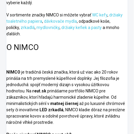
vyberie každý.
V sortimente značky NIMCO si môžete vybrať
WC kefy
,
držiaky
toaletného papiera
,
dávkovače mydla
, odpadkové koše,
poličky,
zrkadlá
,
mydlovničky
,
držiaky kefiek a pasty
a mnoho
ďalších.
O NIMCO
NIMCO
je tradičná česká značka, ktorá už viac ako 20 rokov
prináša na trh premyslené kúpeľňové doplnky. Jej filozofia je
jednoduchá: spojiť moderný dizajn s vysokou úžitkovou
hodnotou. Na
reut.sk
prinášame portfólio NIMCO pre
zákazníkov, ktorí hľadajú harmonické zladenie kúpeľne. Od
minimalistických sérií v
matnej čiernej
až po luxusné chrómové
sety či inovatívne
LED zrkadlá
, NIMCO kladie dôraz na precízne
spracovanie kovov a odolné povrchové úpravy, ktoré zvládnu
náročné vlhké prostredie.