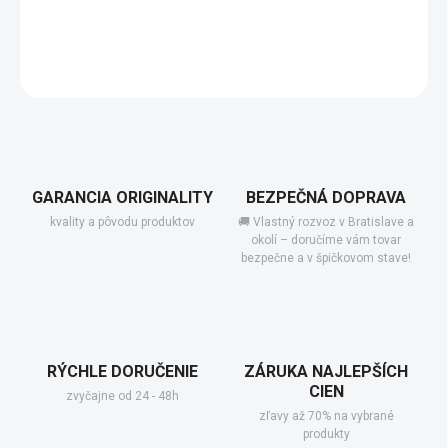
−
+
Pridať do košíka
DETAILNÉ INFORMÁCIE
GARANCIA ORIGINALITY
BEZPEČNÁ DOPRAVA
kvality a pôvodu produktov
🚚 Vlastný rozvoz v Bratislave a
okolí – doručíme vám tovar
bezpečne a v špičkovom stave!
RÝCHLE DORUČENIE
ZÁRUKA NAJLEPŠÍCH
CIEN
zvyčajne od 24 - 48h
zľavy až 70% na vybrané
produkty