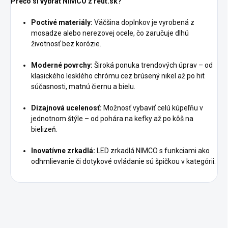
Prečo si vybrať NIMCO z reut.sk?
Poctivé materiály:
Väčšina doplnkov je vyrobená z
mosadze alebo nerezovej ocele, čo zaručuje dlhú
životnosť bez korózie.
Moderné povrchy:
Široká ponuka trendových úprav – od
klasického lesklého chrómu cez brúsený nikel až po hit
súčasnosti, matnú čiernu a bielu.
Dizajnová ucelenosť:
Možnosť vybaviť celú kúpeľňu v
jednotnom štýle – od pohára na kefky až po kôš na
bielizeň.
Inovatívne zrkadlá:
LED zrkadlá NIMCO s funkciami ako
odhmlievanie či dotykové ovládanie sú špičkou v kategórii.