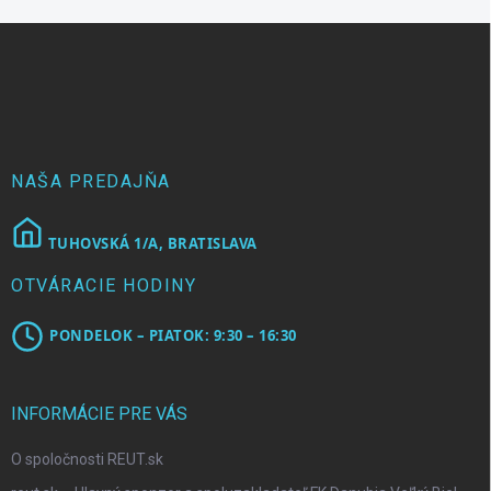
Z
á
p
ä
t
i
e
NAŠA PREDAJŇA
TUHOVSKÁ 1/A, BRATISLAVA
OTVÁRACIE HODINY
PONDELOK – PIATOK: 9:30 – 16:30
INFORMÁCIE PRE VÁS
O spoločnosti REUT.sk