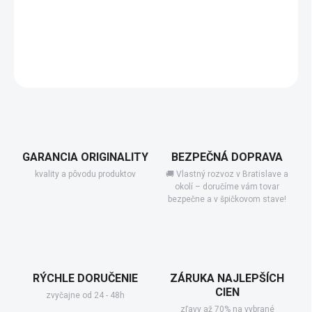
−
+
Pridať do košíka
DETAILNÉ INFORMÁCIE
GARANCIA ORIGINALITY
BEZPEČNÁ DOPRAVA
kvality a pôvodu produktov
🚚 Vlastný rozvoz v Bratislave a
okolí – doručíme vám tovar
bezpečne a v špičkovom stave!
RÝCHLE DORUČENIE
ZÁRUKA NAJLEPŠÍCH
CIEN
zvyčajne od 24 - 48h
zľavy až 70% na vybrané