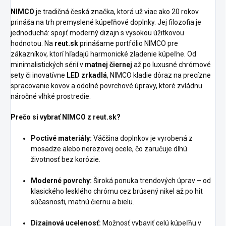
NIMCO
je tradičná česká značka, ktorá už viac ako 20 rokov
prináša na trh premyslené kúpeľňové doplnky. Jej filozofia je
jednoduchá: spojiť moderný dizajn s vysokou úžitkovou
hodnotou. Na
reut.sk
prinášame portfólio NIMCO pre
zákazníkov, ktorí hľadajú harmonické zladenie kúpeľne. Od
minimalistických sérií v
matnej čiernej
až po luxusné chrómové
sety či inovatívne
LED zrkadlá
, NIMCO kladie dôraz na precízne
spracovanie kovov a odolné povrchové úpravy, ktoré zvládnu
náročné vlhké prostredie.
Prečo si vybrať NIMCO z reut.sk?
Poctivé materiály:
Väčšina doplnkov je vyrobená z
mosadze alebo nerezovej ocele, čo zaručuje dlhú
životnosť bez korózie.
Moderné povrchy:
Široká ponuka trendových úprav – od
klasického lesklého chrómu cez brúsený nikel až po hit
súčasnosti, matnú čiernu a bielu.
Dizajnová ucelenosť:
Možnosť vybaviť celú kúpeľňu v