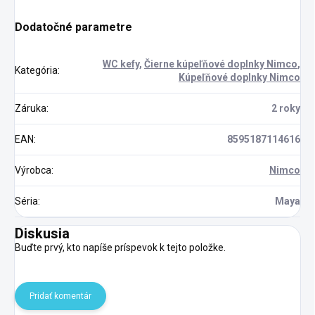
Dodatočné parametre
WC kefy
,
Čierne kúpeľňové doplnky Nimco
,
Kategória
:
Kúpeľňové doplnky Nimco
Záruka
:
2 roky
EAN
:
8595187114616
Výrobca
:
Nimco
Séria
:
Maya
Diskusia
Buďte prvý, kto napíše príspevok k tejto položke.
Pridať komentár