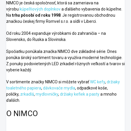
NIMCO je česká spoločnosť, ktorá sa zameriava na
výrobu
kúpeľňových doplnkov
a ďalšieho vybavenia do kúpeľne.
Na
trhu pôsobí od roku 1998
. Je registrovanou obchodnou
značkou českej firmy Romvel s.r.o. a sídli v Liberci.
Od roku 2004 expanduje výrobkami do zahraničia – na
Slovensko, do Ruska a Slovinska.
Spočiatku ponúkala značka NIMCO dve základné série. Dnes
ponúka široký sortiment tovaru a využíva moderné technológie.
Z ponuky podsvietených
LED zrkadiel
rôznych veľkostí a tvarov si
vyberie každý.
V sortimente značky NIMCO si môžete vybrať
WC kefy
,
držiaky
toaletného papiera
,
dávkovače mydla
, odpadkové koše,
poličky,
zrkadlá
,
mydlovničky
,
držiaky kefiek a pasty
a mnoho
ďalších.
O NIMCO