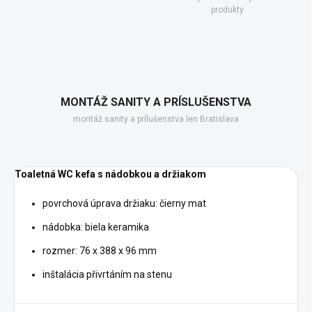
produkty
MONTÁŽ SANITY A PRÍSLUŠENSTVA
montáž sanity a prílušenstva len Bratislava
Toaletná WC kefa s nádobkou a držiakom
povrchová úprava držiaku: čierny mat
nádobka: biela keramika
rozmer: 76 x 388 x 96 mm
inštalácia přivrtáním na stenu