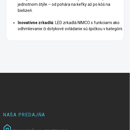
jednotnom štýle – od pohára na kefky až po kôš na
bielizeň.
Inovatívne zrkadlá:
LED zrkadlá NIMCO s funkciami ako
odhmlievanie či dotykové ovládanie sú špičkou v kategórii.
Z
á
p
ä
t
i
e
NAŠA PREDAJŇA