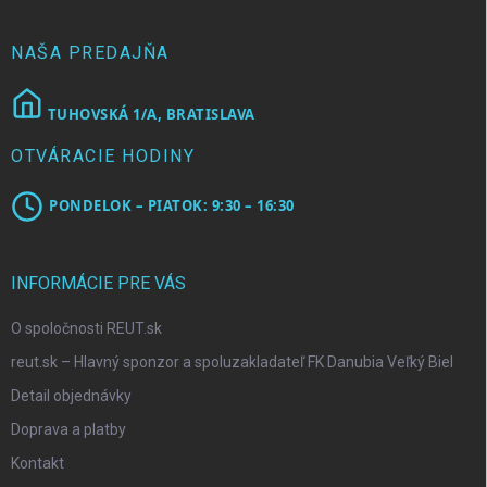
t
i
e
NAŠA PREDAJŇA
TUHOVSKÁ 1/A, BRATISLAVA
OTVÁRACIE HODINY
PONDELOK – PIATOK: 9:30 – 16:30
INFORMÁCIE PRE VÁS
O spoločnosti REUT.sk
reut.sk – Hlavný sponzor a spoluzakladateľ FK Danubia Veľký Biel
Detail objednávky
Doprava a platby
Kontakt