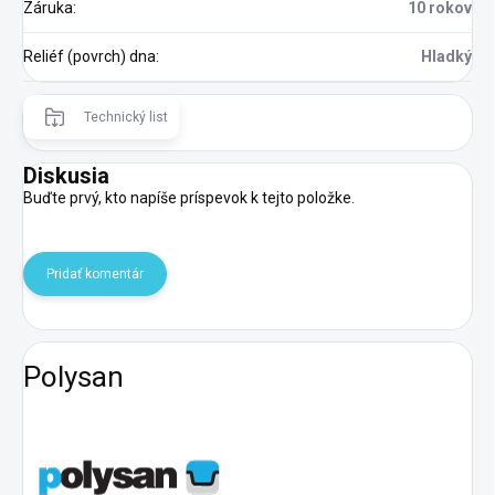
Záruka
:
10 rokov
Reliéf (povrch) dna
:
Hladký
Technický list
Diskusia
Buďte prvý, kto napíše príspevok k tejto položke.
Pridať komentár
Polysan