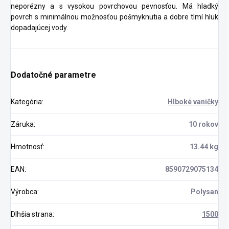
neporézny a s vysokou povrchovou pevnosťou. Má hladký
povrch s minimálnou možnosťou pošmyknutia a dobre tlmí hluk
dopadajúcej vody.
Dodatočné parametre
Kategória
:
Hlboké vaničky
Záruka
:
10 rokov
Hmotnosť
:
13.44 kg
EAN
:
8590729075134
Výrobca
:
Polysan
Dlhšia strana
:
1500