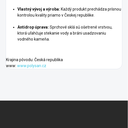
Vlastný vývoj a výroba:
Každý produkt prechádza prísnou
kontrolou kvality priamo v Českej republike.
Antidrop úprava:
Sprchové sklá sú ošetrené vrstvou,
ktorá uľahčuje stekanie vody a bráni usadzovaniu
vodného kameňa.
Krajina pôvodu: Česká republika
www:
www.polysan.cz
Z
á
p
ä