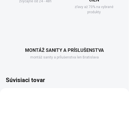
zvyčajne od 24 - 48h
zľavy až 70% na vybrané
produkty
MONTÁŽ SANITY A PRÍSLUŠENSTVA
montáž sanity a prílušenstva len Bratislava
Súvisiaci tovar