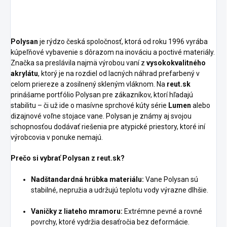
Polysan
je rýdzo česká spoločnosť, ktorá od roku 1996 vyrába
kúpeľňové vybavenie s dôrazom na inováciu a poctivé materiály.
Značka sa preslávila najmä výrobou vaní z
vysokokvalitného
akrylátu
, ktorý je na rozdiel od lacných náhrad prefarbený v
celom priereze a zosilnený skleným vláknom. Na
reut.sk
prinášame portfólio Polysan pre zákazníkov, ktorí hľadajú
stabilitu – či už ide o masívne sprchové kúty série
Lumen
alebo
dizajnové voľne stojace vane. Polysan je známy aj svojou
schopnosťou dodávať riešenia pre atypické priestory, ktoré iní
výrobcovia v ponuke nemajú.
Prečo si vybrať Polysan z reut.sk?
Nadštandardná hrúbka materiálu:
Vane Polysan sú
stabilné, nepružia a udržujú teplotu vody výrazne dlhšie.
Vaničky z liateho mramoru:
Extrémne pevné a rovné
povrchy, ktoré vydržia desaťročia bez deformácie.