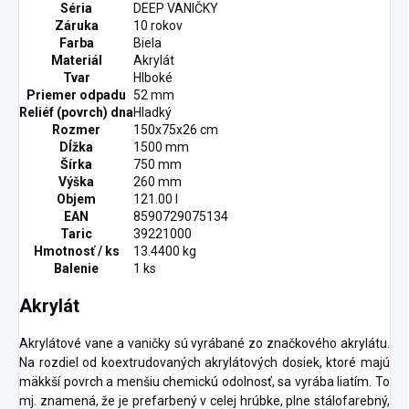
Séria
DEEP VANIČKY
Záruka
10 rokov
Farba
Biela
Materiál
Akrylát
Tvar
Hlboké
Priemer odpadu
52 mm
Reliéf (povrch) dna
Hladký
Rozmer
150x75x26 cm
Dĺžka
1500 mm
Šírka
750 mm
Výška
260 mm
Objem
121.00 l
EAN
8590729075134
Taric
39221000
Hmotnosť / ks
13.4400 kg
Balenie
1 ks
Akrylát
Akrylátové vane a vaničky sú vyrábané zo značkového akrylátu.
Na rozdiel od koextrudovaných akrylátových dosiek, ktoré majú
mäkkší povrch a menšiu chemickú odolnosť, sa vyrába liatím. To
mj. znamená, že je prefarbený v celej hrúbke, plne stálofarebný,