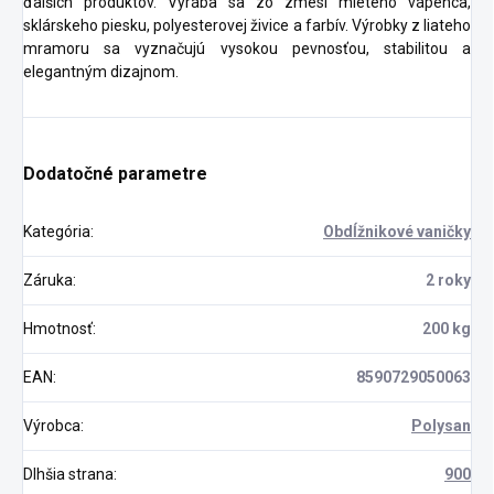
ďalších produktov. Vyrába sa zo zmesi mletého vápenca,
sklárskeho piesku, polyesterovej živice a farbív. Výrobky z liateho
mramoru sa vyznačujú vysokou pevnosťou, stabilitou a
elegantným dizajnom.
Dodatočné parametre
Kategória
:
Obdĺžnikové vaničky
Záruka
:
2 roky
Hmotnosť
:
200 kg
EAN
:
8590729050063
Výrobca
:
Polysan
Dlhšia strana
:
900