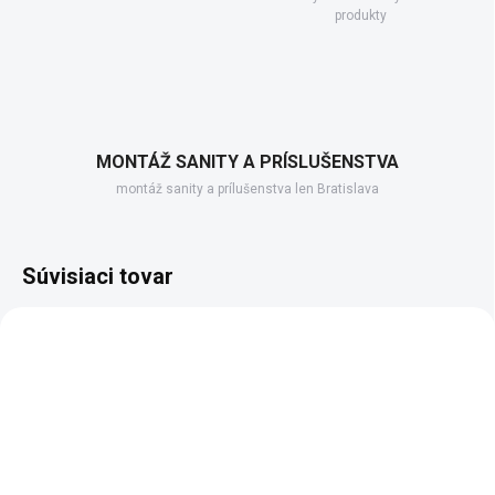
produkty
MONTÁŽ SANITY A PRÍSLUŠENSTVA
montáž sanity a prílušenstva len Bratislava
Súvisiaci tovar