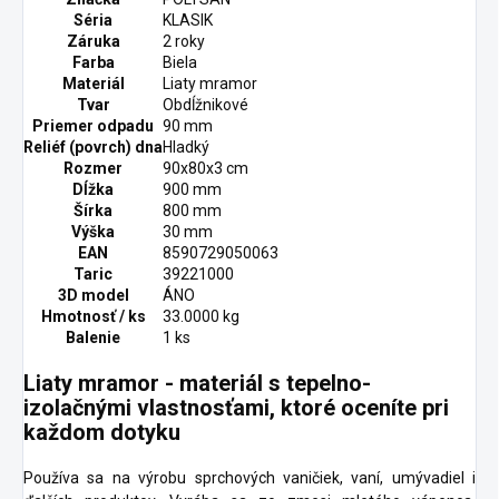
Séria
KLASIK
Záruka
2 roky
Farba
Biela
Materiál
Liaty mramor
Tvar
Obdĺžnikové
Priemer odpadu
90 mm
Reliéf (povrch) dna
Hladký
Rozmer
90x80x3 cm
Dĺžka
900 mm
Šírka
800 mm
Výška
30 mm
EAN
8590729050063
Taric
39221000
3D model
ÁNO
Hmotnosť / ks
33.0000 kg
Balenie
1 ks
Liaty mramor - materiál s tepelno-
izolačnými vlastnosťami, ktoré oceníte pri
každom dotyku
Používa sa na výrobu sprchových vaničiek, vaní, umývadiel i