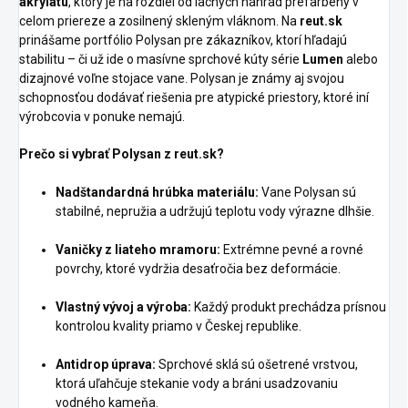
akrylátu
, ktorý je na rozdiel od lacných náhrad prefarbený v
celom priereze a zosilnený skleným vláknom. Na
reut.sk
prinášame portfólio Polysan pre zákazníkov, ktorí hľadajú
stabilitu – či už ide o masívne sprchové kúty série
Lumen
alebo
dizajnové voľne stojace vane. Polysan je známy aj svojou
schopnosťou dodávať riešenia pre atypické priestory, ktoré iní
výrobcovia v ponuke nemajú.
Prečo si vybrať Polysan z reut.sk?
Nadštandardná hrúbka materiálu:
Vane Polysan sú
stabilné, nepružia a udržujú teplotu vody výrazne dlhšie.
Vaničky z liateho mramoru:
Extrémne pevné a rovné
povrchy, ktoré vydržia desaťročia bez deformácie.
Vlastný vývoj a výroba:
Každý produkt prechádza prísnou
kontrolou kvality priamo v Českej republike.
Antidrop úprava:
Sprchové sklá sú ošetrené vrstvou,
ktorá uľahčuje stekanie vody a bráni usadzovaniu
vodného kameňa.