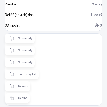
Záruka
:
2 roky
Reliéf (povrch) dna
:
Hladký
3D model
:
ÁNO
3D modely
3D modely
3D modely
Technický list
Návody
Údržba