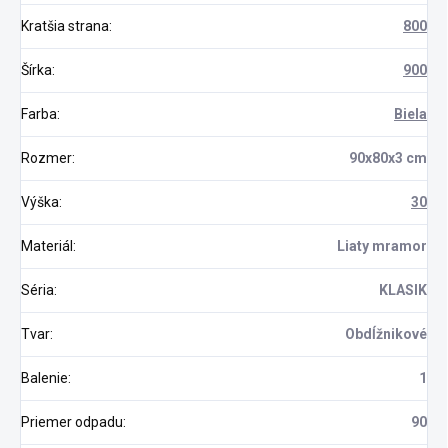
Kratšia strana
:
800
Šírka
:
900
Farba
:
Biela
Rozmer
:
90x80x3 cm
Výška
:
30
Materiál
:
Liaty mramor
Séria
:
KLASIK
Tvar
:
Obdĺžnikové
Balenie
:
1
Priemer odpadu
:
90