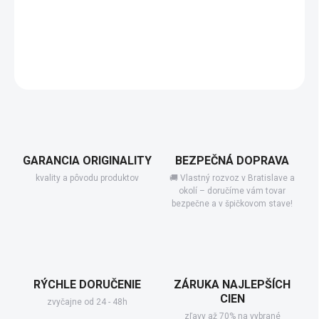
−
+
Pridať do košíka
DETAILNÉ INFORMÁCIE
GARANCIA ORIGINALITY
BEZPEČNÁ DOPRAVA
kvality a pôvodu produktov
🚚 Vlastný rozvoz v Bratislave a
okolí – doručíme vám tovar
bezpečne a v špičkovom stave!
RÝCHLE DORUČENIE
ZÁRUKA NAJLEPŠÍCH
CIEN
zvyčajne od 24 - 48h
zľavy až 70% na vybrané