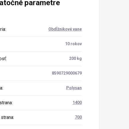
atočné parametre
ria
:
Obdĺžnikové vane
:
10 rokov
osť
:
200 kg
8590729000679
a
:
Polysan
strana
:
1400
 strana
:
700