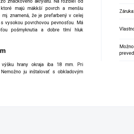
 zo značkového akrylátu. Na rozdiel od
, ktoré majú mäkkší povrch a menšiu
Záruka
o mj. znamená, že je prefarbený v celej
 a s vysokou povrchovou pevnosťou. Má
Vlastn
ťou pošmyknutia a dobre tlmí hluk
Možnos
om
preved
 výšku hrany okraja iba 18 mm. Pri
. Nemožno ju inštalovať s obkladovým