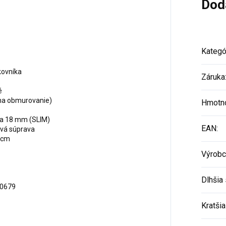
Dod
Kategó
kovníka
Záruka
é
na obmurovanie)
Hmotn
ja 18 mm (SLIM)
EAN
:
ová súprava
 cm
Výrobc
Dlhšia 
0679
Kratšia