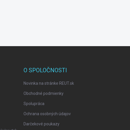
O SPOLOČNOSTI
Novinka na stránke REUT.sk
Obchodné podmienky
Spolupráca
Ochrana osobných údajov
Darčekové poukazy