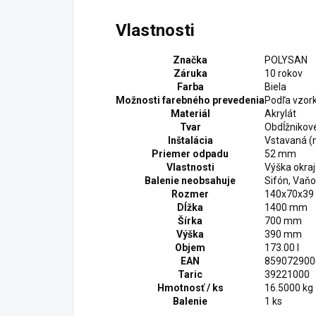
Vlastnosti
Značka
POLYSAN
Záruka
10 rokov
Farba
Biela
Možnosti farebného prevedenia
Podľa vzor
Materiál
Akrylát
Tvar
Obdĺžnikov
Inštalácia
Vstavaná (
Priemer odpadu
52 mm
Vlastnosti
Výška okra
Balenie neobsahuje
Sifón, Vaň
Rozmer
140x70x39
Dĺžka
1400 mm
Šírka
700 mm
Výška
390 mm
Objem
173.00 l
EAN
859072900
Taric
39221000
Hmotnosť / ks
16.5000 kg
Balenie
1 ks