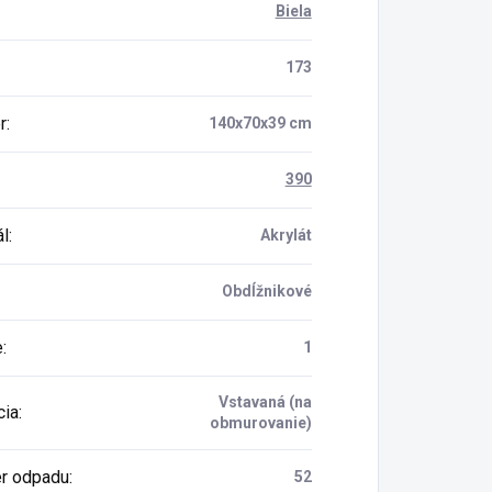
Biela
173
r
:
140x70x39 cm
390
ál
:
Akrylát
Obdĺžnikové
e
:
1
Vstavaná (na
cia
:
obmurovanie)
r odpadu
:
52