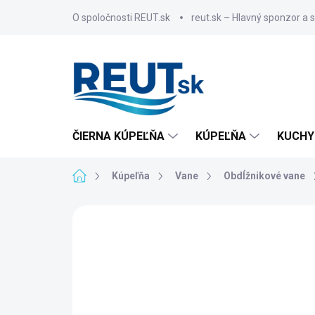
Prejsť
O spoločnosti REUT.sk
reut.sk – Hlavný sponzor a 
na
obsah
ČIERNA KÚPEĽŇA
KÚPEĽŇA
KUCHY
Domov
Kúpeľňa
Vane
Obdĺžnikové vane
ZNAČKA:
POLYSAN