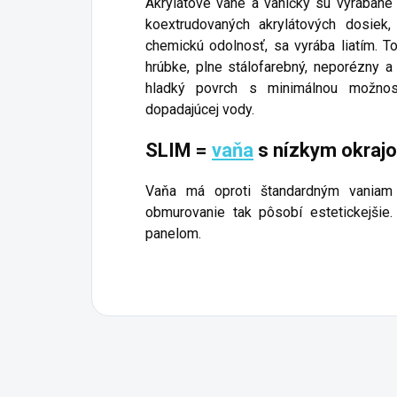
Akrylátové vane a vaničky sú vyrábané
koextrudovaných akrylátových dosiek
chemickú odolnosť, sa vyrába liatím. T
hrúbke, plne stálofarebný, neporézny
hladký povrch s minimálnou možnos
dopadajúcej vody.
SLIM =
vaňa
s nízkym okraj
Vaňa má oproti štandardným vaniam
obmurovanie tak pôsobí estetickejšie
panelom.