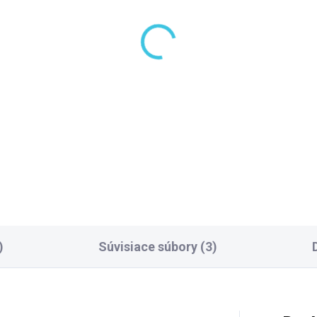
LADOM DODANIE DO 6-7 PRAC.
SKLADOM DODANIE DO 6-7 P
DNÍ
(10 KS)
(10
lysan Vaňová súprava
Podstavec k akrylátov
bovdenom, dĺžka
vani Polysan, 51,5cm, 
0mm, zátka 72mm,
PO60-60
la 71850.10
,50 €
33,10 €
Do košíka
Do košíka
)
Súvisiace súbory (3)