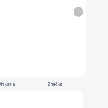
RAC.
SKLADOM DODANIE DO 6-7 PRAC.
DNÍ
DNÍ
Ďalší
0 KS)
(100 KS)
produkt
ej
Polysan YORO
pár
podhlavník do vane,
antracit 250504
18,20 €
Do košíka
Diskusia
Značka