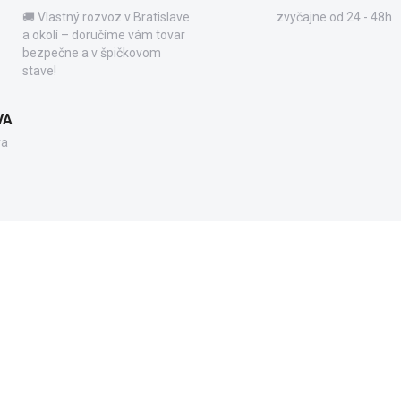
🚚 Vlastný rozvoz v Bratislave
zvyčajne od 24 - 48h
a okolí – doručíme vám tovar
bezpečne a v špičkovom
stave!
VA
va
71850.10
PO6