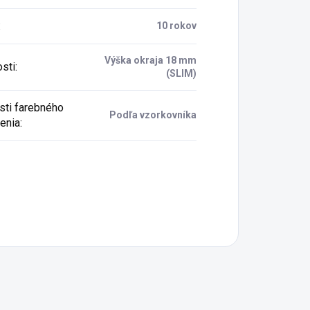
:
10 rokov
Výška okraja 18 mm
osti
:
(SLIM)
ti farebného
Podľa vzorkovníka
enia
: