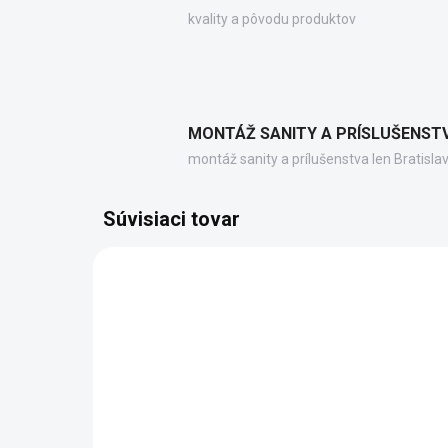
kvality a pôvodu produktov
MONTÁŽ SANITY A PRÍSLUŠENST
montáž sanity a prílušenstva len Bratisla
Súvisiaci tovar
71851