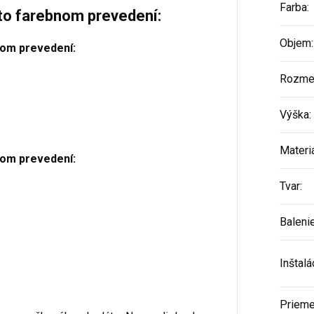
Farba
:
to farebnom prevedení:
Objem
:
elom prevedení:
Rozme
Výška
:
Materi
elom prevedení:
Tvar
:
Baleni
Inštalá
Prieme