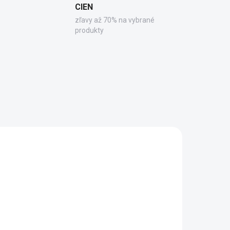
CIEN
zľavy až 70% na vybrané
produkty
0-60
250504