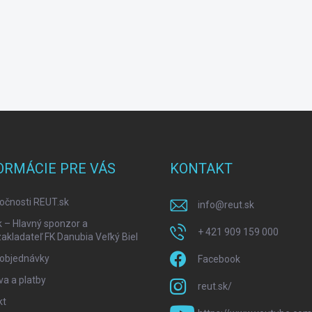
ORMÁCIE PRE VÁS
KONTAKT
očnosti REUT.sk
info
@
reut.sk
k – Hlavný sponzor a
+ 421 909 159 000
akladateľ FK Danubia Veľký Biel
 objednávky
Facebook
a a platby
reut.sk/
kt