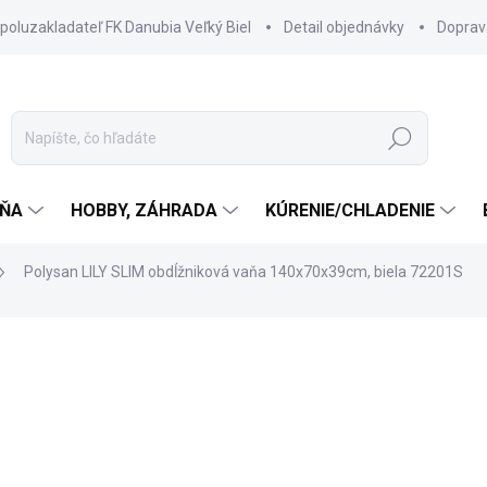
spoluzakladateľ FK Danubia Veľký Biel
Detail objednávky
Doprav
Hľadať
ŇA
HOBBY, ZÁHRADA
KÚRENIE/CHLADENIE
Polysan LILY SLIM obdĺžniková vaňa 140x70x39cm, biela 72201S
438 €
376,70 €
306,26 € bez DPH
Jednotková
3 TÝŽDNE
cena: