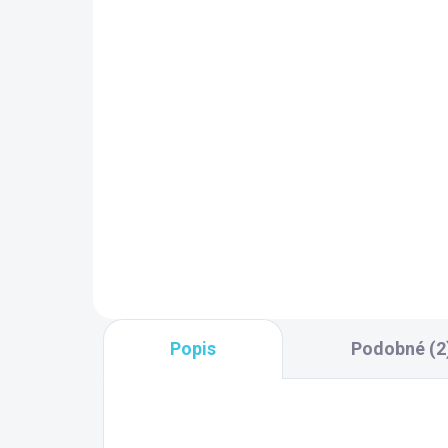
SKLADOM DODANIE DO 6-7 PRAC.
SK
DNÍ
(10 KS)
Polysan Vanová súprava
Po
s napustením,
s 
bowdenovým
60
mechanizmom, dĺžka
bie
167,70 €
64
600mm, zátka 72mm,
chróm 71851
Do košíka
Popis
Podobné (2