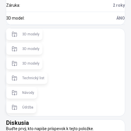
Záruka
:
2 roky
3D model
:
ÁNO
3D modely
3D modely
3D modely
Technický list
Návody
Údržba
Diskusia
Buďte prvý, kto napíše príspevok k tejto položke.