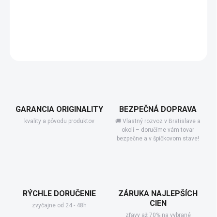
−
+
Pridať do košíka
DETAILNÉ INFORMÁCIE
GARANCIA ORIGINALITY
BEZPEČNÁ DOPRAVA
kvality a pôvodu produktov
🚚 Vlastný rozvoz v Bratislave a
okolí – doručíme vám tovar
bezpečne a v špičkovom stave!
RÝCHLE DORUČENIE
ZÁRUKA NAJLEPŠÍCH
CIEN
zvyčajne od 24 - 48h
zľavy až 70% na vybrané