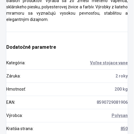
ďalších produktov. Vyrába sa zo zmesi mletého vápenca,
sklárskeho piesku, polyesterovej živice a farbív. Výrobky z liateho
mramoru sa vyznačujú vysokou pevnosťou, stabilitou a
elegantným dizajnom.
Dodatočné parametre
Kategória
:
Voľne stojace vane
Záruka
:
2 roky
Hmotnosť
:
200 kg
EAN
:
8590729081906
Výrobca
:
Polysan
Kratšia strana
:
850