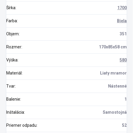
Šírka
:
1700
Farba
:
Biela
Objem
:
351
Rozmer
:
170x85x58 cm
Výška
:
580
Materiál
:
Liaty mramor
Tvar
:
Nástenné
Balenie
:
1
Inštalácia
:
Samostojná
Priemer odpadu
:
52