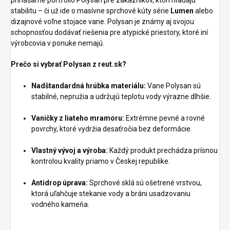
prinášame portfólio Polysan pre zákazníkov, ktorí hľadajú
stabilitu – či už ide o masívne sprchové kúty série
Lumen
alebo
dizajnové voľne stojace vane. Polysan je známy aj svojou
schopnosťou dodávať riešenia pre atypické priestory, ktoré iní
výrobcovia v ponuke nemajú.
Prečo si vybrať Polysan z reut.sk?
Nadštandardná hrúbka materiálu:
Vane Polysan sú
stabilné, nepružia a udržujú teplotu vody výrazne dlhšie.
Vaničky z liateho mramoru:
Extrémne pevné a rovné
povrchy, ktoré vydržia desaťročia bez deformácie.
Vlastný vývoj a výroba:
Každý produkt prechádza prísnou
kontrolou kvality priamo v Českej republike.
Antidrop úprava:
Sprchové sklá sú ošetrené vrstvou,
ktorá uľahčuje stekanie vody a bráni usadzovaniu
vodného kameňa.