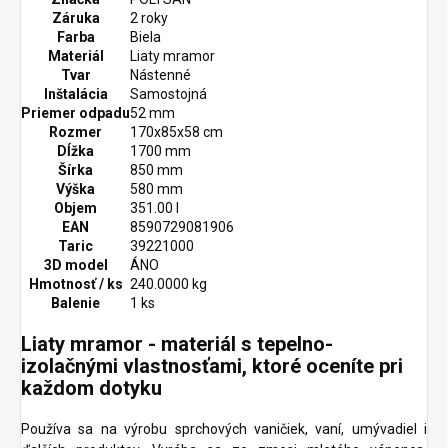
Záruka
2 roky
Farba
Biela
Materiál
Liaty mramor
Tvar
Nástenné
Inštalácia
Samostojná
Priemer odpadu
52 mm
Rozmer
170x85x58 cm
Dĺžka
1700 mm
Šírka
850 mm
Výška
580 mm
Objem
351.00 l
EAN
8590729081906
Taric
39221000
3D model
ÁNO
Hmotnosť / ks
240.0000 kg
Balenie
1 ks
Liaty mramor - materiál s tepelno-
izolačnými vlastnosťami, ktoré oceníte pri
každom dotyku
Používa sa na výrobu sprchových vaničiek, vaní, umývadiel i