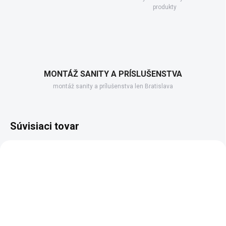
produkty
MONTÁŽ SANITY A PRÍSLUŠENSTVA
montáž sanity a prílušenstva len Bratislava
Súvisiaci tovar