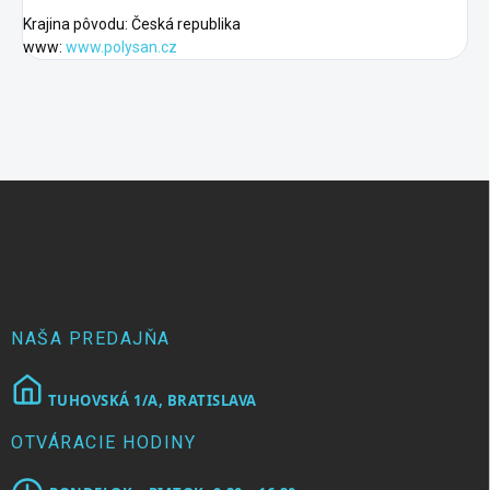
Krajina pôvodu: Česká republika
www:
www.polysan.cz
Z
á
p
ä
t
i
e
NAŠA PREDAJŇA
TUHOVSKÁ 1/A, BRATISLAVA
OTVÁRACIE HODINY