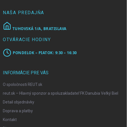
i
e
NAŠA PREDAJŇA
TUHOVSKÁ 1/A, BRATISLAVA
OTVÁRACIE HODINY
PONDELOK – PIATOK: 9:30 – 16:30
INFORMÁCIE PRE VÁS
O spoločnosti REUT.sk
reut.sk – Hlavný sponzor a spoluzakladateľ FK Danubia Veľký Biel
Detail objednávky
Doprava a platby
Kontakt