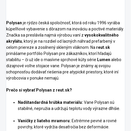
Polysan
je rýdzo česká spoločnosť, ktorá od roku 1996 vyrába
kúpeľňové vybavenie s dôrazom na inováciu a poctivé materiály.
Značka sa preslávila najmä výrobou vaní z
vysokokvalitného
akrylátu
, ktorý je na rozdiel od lacných náhrad prefarbený v
celom priereze a zosilnený skleným vláknom. Na
reut.sk
prinášame portfólio Polysan pre zákazníkov, ktorí hľadajú
stabilitu – či už ide o masívne sprchové kúty série
Lumen
alebo
dizajnové voľne stojace vane. Polysan je známy aj svojou
schopnosťou dodávať riešenia pre atypické priestory, ktoré iní
výrobcovia v ponuke nemajú.
Prečo si vybrať Polysan z reut.sk?
Nadštandardná hrúbka materiálu:
Vane Polysan sú
stabilné, nepružia a udržujú teplotu vody výrazne dlhšie.
Vaničky z liateho mramoru:
Extrémne pevné a rovné
povrchy, ktoré vydržia desaťročia bez deformácie.