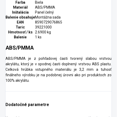
Farba
Biela
Materiál
ABS/PMMA
Inštalácia
Panel čelný
Balenie obsahuje
Montážna sada
EAN
8590729076865
Taric
39221000
Hmotnosť / ks
2.6900 kg
Balenie
1 ks
ABS/PMMA
ABS/PMMA je z pohľadovej časti tvorený slabou vrstvou
akrylátu, ktorý je v spodnej časti doplnený vrstvou ABS plastu.
Celková hrúbka vstupného materiálu je 3,2 mm a tuhosť
finálneho výrobku je na podobnej úrovni ako pri produktoch zo
100% akrylátu.
Dodatočné parametre