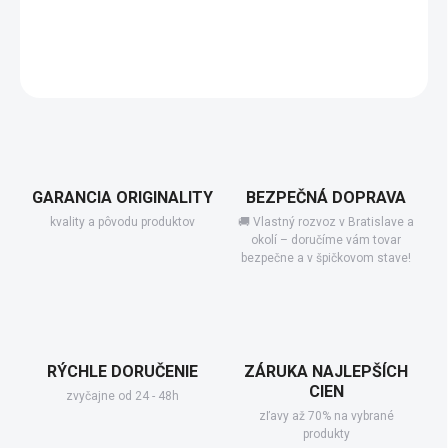
−
+
Pridať do košíka
DETAILNÉ INFORMÁCIE
GARANCIA ORIGINALITY
BEZPEČNÁ DOPRAVA
kvality a pôvodu produktov
🚚 Vlastný rozvoz v Bratislave a
okolí – doručíme vám tovar
bezpečne a v špičkovom stave!
RÝCHLE DORUČENIE
ZÁRUKA NAJLEPŠÍCH
CIEN
zvyčajne od 24 - 48h
zľavy až 70% na vybrané
produkty