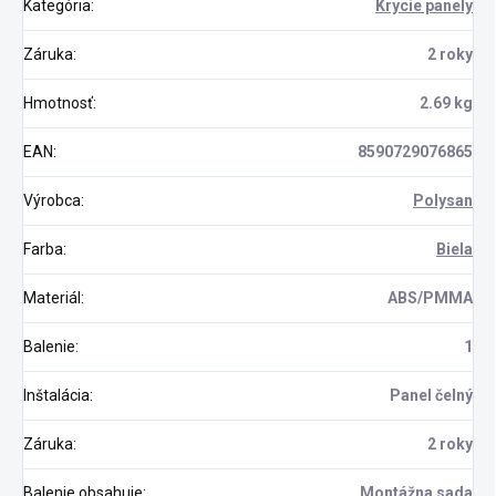
Kategória
:
Krycie panely
Záruka
:
2 roky
Hmotnosť
:
2.69 kg
EAN
:
8590729076865
Výrobca
:
Polysan
Farba
:
Biela
Materiál
:
ABS/PMMA
Balenie
:
1
Inštalácia
:
Panel čelný
Záruka
:
2 roky
Balenie obsahuje
:
Montážna sada