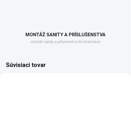
MONTÁŽ SANITY A PRÍSLUŠENSTVA
montáž sanity a prílušenstva len Bratislava
Súvisiaci tovar
ZADARM
SKLADOM DODANIE DO 6-7 PRAC. DNÍ
5 TÝŽDŇOV
(2 KS)