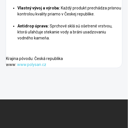
Vlastný vývoj a výroba:
Každý produkt prechádza prísnou
kontrolou kvality priamo v Českej republike.
Antidrop úprava:
Sprchové sklá sú ošetrené vrstvou,
ktorá uľahčuje stekanie vody a bráni usadzovaniu
vodného kameňa.
Krajina pôvodu: Česká republika
www:
www.polysan.cz
Z
á
p
ä
t