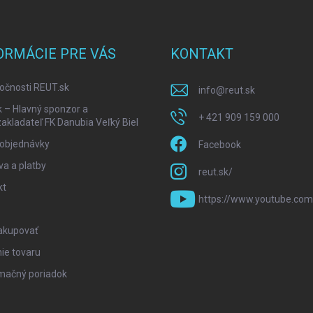
ORMÁCIE PRE VÁS
KONTAKT
očnosti REUT.sk
info
@
reut.sk
k – Hlavný sponzor a
+ 421 909 159 000
akladateľ FK Danubia Veľký Biel
 objednávky
Facebook
a a platby
reut.sk/
kt
https://www.youtube.com
akupovať
ie tovaru
mačný poriadok