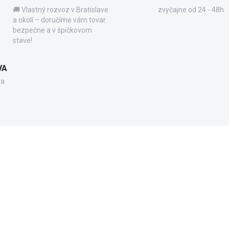
🚚 Vlastný rozvoz v Bratislave
zvyčajne od 24 - 48h
a okolí – doručíme vám tovar
bezpečne a v špičkovom
stave!
VA
va
250503
7