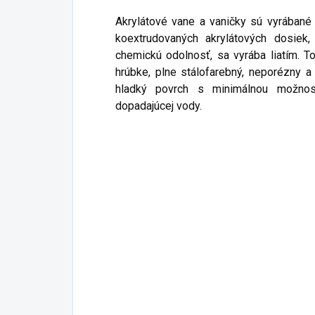
Akrylátové vane a vaničky sú vyrábané
koextrudovaných akrylátových dosiek
chemickú odolnosť, sa vyrába liatím. T
hrúbke, plne stálofarebný, neporézny
hladký povrch s minimálnou možnos
dopadajúcej vody.