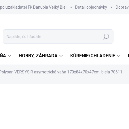
spoluzakladateľ FK Danubia Veľký Biel
Detail objednávky
Doprav
Hľadať
ŇA
HOBBY, ZÁHRADA
KÚRENIE/CHLADENIE
Polysan VERSYS R asymetrická vaňa 170x84x70x47cm, biela 70611
605 €
520,30 €
423,01 € bez DPH
Jednotková
SKLADOM DODANIE DO 6-7
cena: