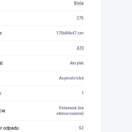
Biela
275
r
:
170x84x47 cm
470
ál
:
Akrylát
Asymetrické
e
:
1
Vstavaná (na
cia
:
obmurovanie)
r odpadu
:
52