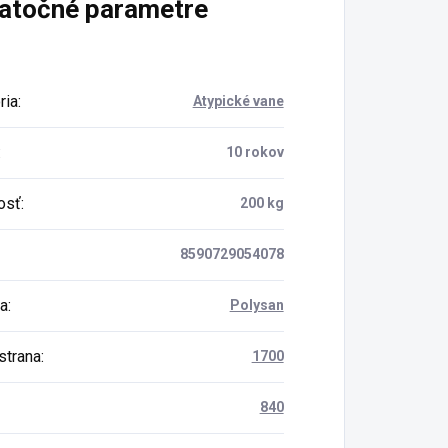
atočné parametre
ria
:
Atypické vane
:
10 rokov
osť
:
200 kg
8590729054078
a
:
Polysan
strana
:
1700
840