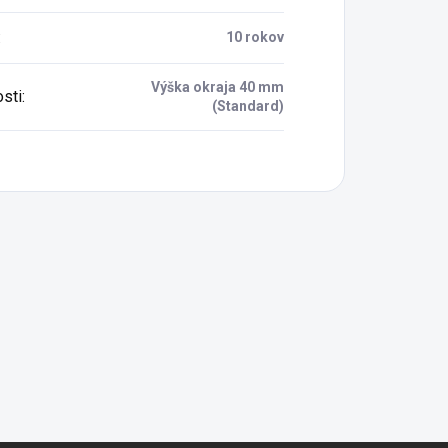
:
10 rokov
Výška okraja 40 mm
osti
:
(Standard)