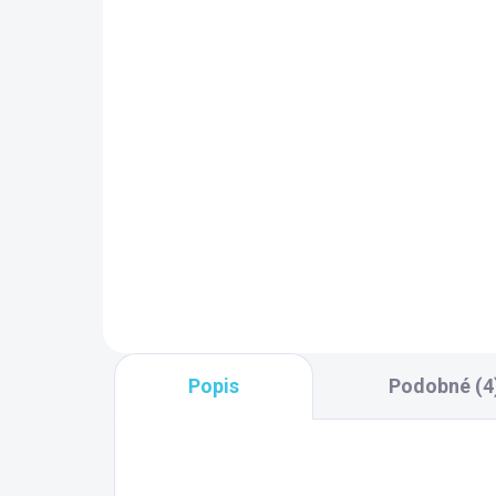
SKLADOM DODANIE DO 6-7 PRAC.
SK
DNÍ
(49 KS)
Polysan Vaňová súprava
Po
s bovdenom, dĺžka
po
600mm, zátka 72mm,
an
chróm 71850
55,90 €
41
Do košíka
Popis
Podobné (4