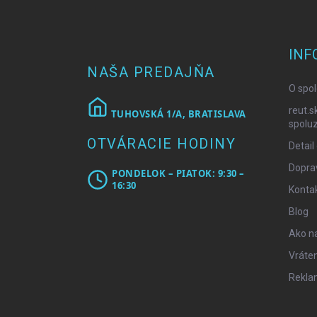
Z
á
p
ä
INF
t
NAŠA PREDAJŇA
i
O spol
e
reut.s
TUHOVSKÁ 1/A, BRATISLAVA
spoluz
OTVÁRACIE HODINY
Detail
Doprav
PONDELOK – PIATOK: 9:30 –
16:30
Konta
Blog
Ako n
Vráten
Rekla