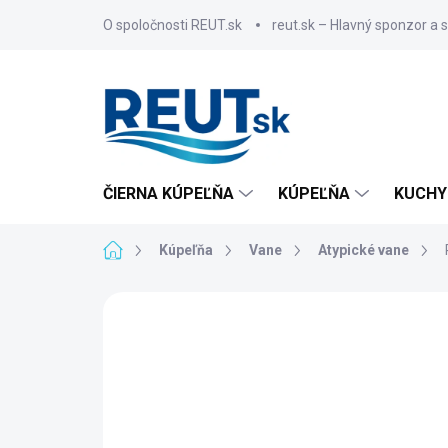
Prejsť
O spoločnosti REUT.sk
reut.sk – Hlavný sponzor a 
na
obsah
ČIERNA KÚPEĽŇA
KÚPEĽŇA
KUCHY
Domov
Kúpeľňa
Vane
Atypické vane
ZNAČKA:
POLYSAN