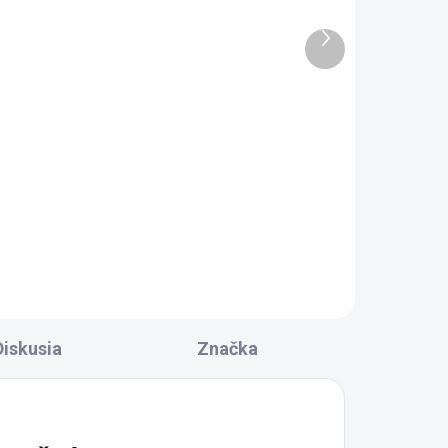
RAC.
SKLADOM DODANIE DO 6-7 PRAC.
DNÍ
DNÍ
Ďalší
0 KS)
(100 KS)
produkt
ška
Polysan Krycia lišta pre
vane a vaničky, 2x
1950mm, 2x roh, 2x
zakončenie, biela 91020
24,10 €
Do košíka
Diskusia
Značka