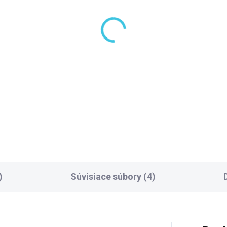
LADOM DODANIE DO 6-7 PRAC.
SKLADOM DODANIE DO 6-7 P
DNÍ
(100 KS)
(10
lysan MANAR
Polysan Sifón 6/4", vý
dhlavník do vane,
42mm, DN40 71712
tracit 250503
11,60 €
,30 €
Do košíka
Do košíka
)
Súvisiace súbory (4)