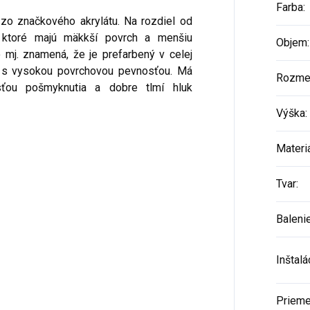
Farba
:
 zo značkového akrylátu. Na rozdiel od
, ktoré majú mäkkší povrch a menšiu
Objem
:
o mj. znamená, že je prefarbený v celej
 a s vysokou povrchovou pevnosťou. Má
Rozme
ťou pošmyknutia a dobre tlmí hluk
Výška
:
Materi
Tvar
:
Baleni
Inštalá
Prieme