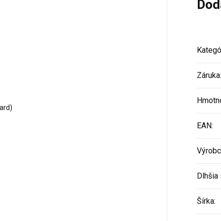
Dod
Kategó
Záruka
)
Hmotn
ard)
EAN
:
Výrobc
Dlhšia 
Šírka
: