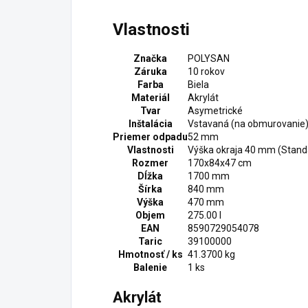
Vlastnosti
Značka
POLYSAN
Záruka
10 rokov
Farba
Biela
Materiál
Akrylát
Tvar
Asymetrické
Inštalácia
Vstavaná (na obmurovanie
Priemer odpadu
52 mm
Vlastnosti
Výška okraja 40 mm (Stand
Rozmer
170x84x47 cm
Dĺžka
1700 mm
Šírka
840 mm
Výška
470 mm
Objem
275.00 l
EAN
8590729054078
Taric
39100000
Hmotnosť / ks
41.3700 kg
Balenie
1 ks
Akrylát