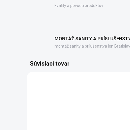
kvality a pôvodu produktov
MONTÁŽ SANITY A PRÍSLUŠENST
montáž sanity a prílušenstva len Bratisla
Súvisiaci tovar
71850