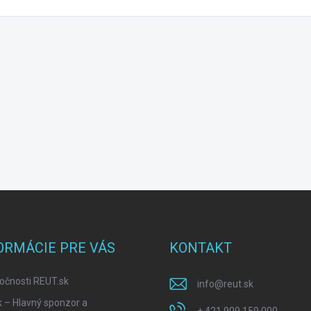
ORMÁCIE PRE VÁS
KONTAKT
očnosti REUT.sk
info
@
reut.sk
k – Hlavný sponzor a
+ 421 909 159 000