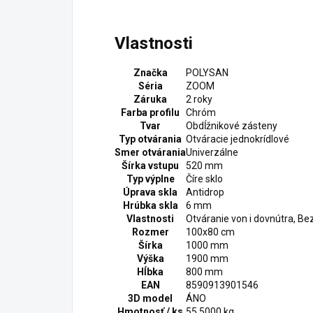
Vlastnosti
Značka
POLYSAN
Séria
ZOOM
Záruka
2 roky
Farba profilu
Chróm
Tvar
Obdĺžnikové zásteny
Typ otvárania
Otváracie jednokrídlové
Smer otvárania
Univerzálne
Šírka vstupu
520 mm
Typ výplne
Číre sklo
Úprava skla
Antidrop
Hrúbka skla
6 mm
Vlastnosti
Otváranie von i dovnútra, B
Rozmer
100x80 cm
Šírka
1000 mm
Výška
1900 mm
Hĺbka
800 mm
EAN
8590913901546
3D model
ÁNO
Hmotnosť / ks
55.5000 kg