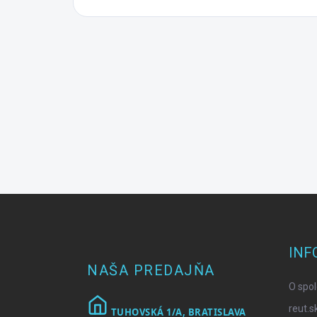
Z
á
p
ä
INF
t
NAŠA PREDAJŇA
i
O spol
e
reut.s
TUHOVSKÁ 1/A, BRATISLAVA