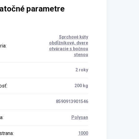
atočné parametre
Sprchové kúty
obdĺžnikové, dvere
ria
:
otváracie s bočnou
stenou
:
2 roky
osť
:
200 kg
8590913901546
a
:
Polysan
strana
:
1000