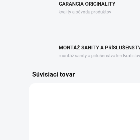
GARANCIA ORIGINALITY
kvality a pôvodu produktov
MONTÁŽ SANITY A PRÍSLUŠENST
montáž sanity a prílušenstva len Bratisla
Súvisiaci tovar
73169