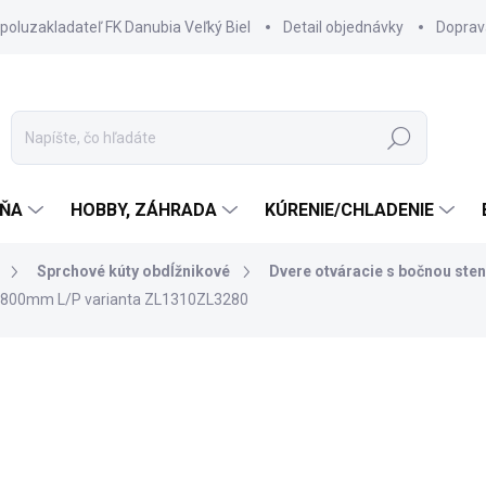
spoluzakladateľ FK Danubia Veľký Biel
Detail objednávky
Doprav
Hľadať
ŇA
HOBBY, ZÁHRADA
KÚRENIE/CHLADENIE
Sprchové kúty obdĺžnikové
Dvere otváracie s bočnou ste
x800mm L/P varianta ZL1310ZL3280
764 €
657 €
534,15 € bez DPH
Jednotková
SKLADOM DODANIE DO 6-7