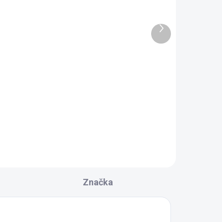
RAC.
SKLADOM DODANIE DO 6-7 PRAC.
DNÍ
DNÍ
Ďalší
5 KS)
(5 KS)
produkt
A
Polysan COVER VARESA
sprchová vanička z
liateho mramoru so
ela
záklopom, obdĺžnik
391,30 €
100x80cm 71605
Do košíka
Značka