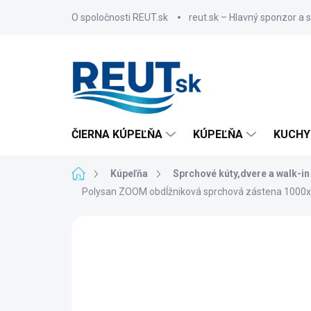
Prejsť
O spoločnosti REUT.sk
reut.sk – Hlavný sponzor a 
na
obsah
ČIERNA KÚPEĽŇA
KÚPEĽŇA
KUCHY
Domov
Kúpeľňa
Sprchové kúty,dvere a walk-in
Polysan ZOOM obdĺžniková sprchová zástena 1000
ZNAČKA:
POLYSAN