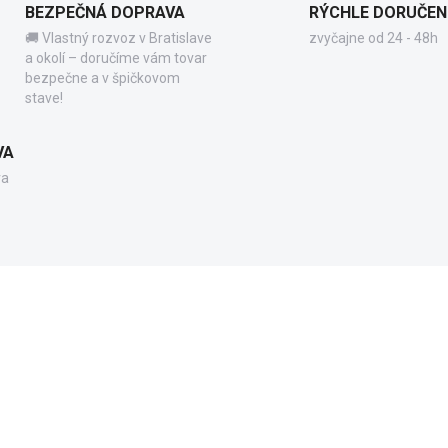
BEZPEČNÁ DOPRAVA
RÝCHLE DORUČEN
🚚 Vlastný rozvoz v Bratislave
zvyčajne od 24 - 48h
a okolí – doručíme vám tovar
bezpečne a v špičkovom
stave!
VA
va
73170
4