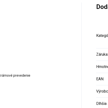
Dod
Kategó
Záruka
Hmotn
ezrámové prevedenie
EAN
:
Výrobc
Dlhšia 