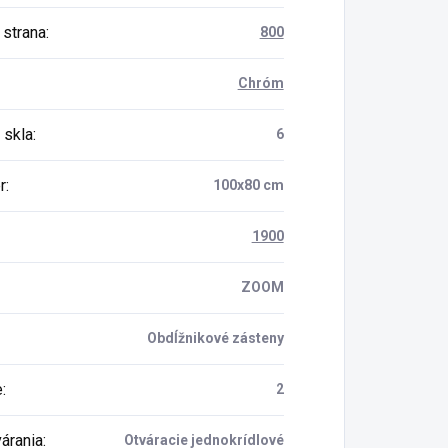
 strana
:
800
Chróm
 skla
:
6
r
:
100x80 cm
1900
ZOOM
Obdĺžnikové zásteny
e
:
2
várania
:
Otváracie jednokrídlové