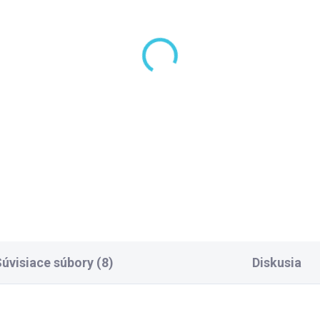
3 TÝŽDNE
SKLADOM DODANIE DO 6-7 P
lysan MIRAI vanička z
(
ateho mramoru,
Polysan KLASIK KARI
dĺžnik 100x80x1,8cm,
sprchová vanička z
vá, biela 73170
liateho mramoru,
5,30 €
obdĺžnik 100x80cm, bi
333,70 €
45511
Do košíka
Do košíka
úvisiace súbory (8)
Diskusia