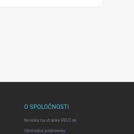
O SPOLOČNOSTI
Novinka na stránke REUT.sk
Obchodné podmienky