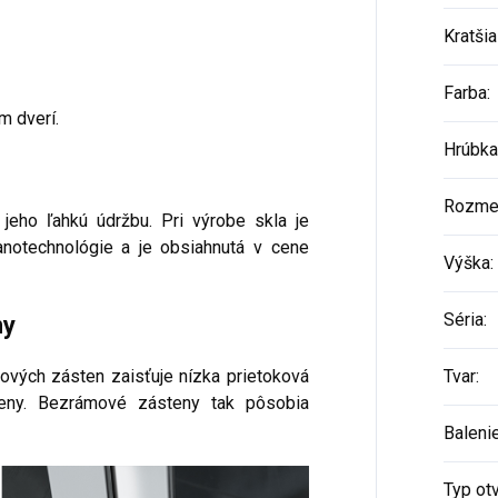
Kratšia
e
Farba
:
m dverí.
Hrúbka
Rozme
 jeho ľahkú údržbu. Pri výrobe skla je
anotechnológie a je obsiahnutá v cene
Výška
:
Séria
:
ny
ových zásten zaisťuje nízka prietoková
Tvar
:
steny. Bezrámové zásteny tak pôsobia
Baleni
Typ ot