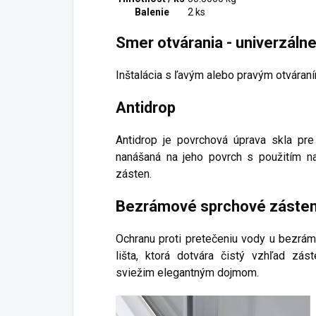
Balenie
2 ks
Smer otvárania - univerzáln
Inštalácia s ľavým alebo pravým otváraní
Antidrop
Antidrop je povrchová úprava skla pre
nanášaná na jeho povrch s použitím n
zásten.
Bezrámové sprchové záste
Ochranu proti pretečeniu vody u bezrám
lišta, ktorá dotvára čistý vzhľad zá
sviežim elegantným dojmom.