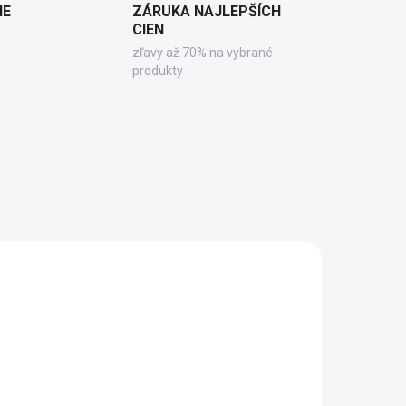
IE
ZÁRUKA NAJLEPŠÍCH
CIEN
zľavy až 70% na vybrané
produkty
5511
71605