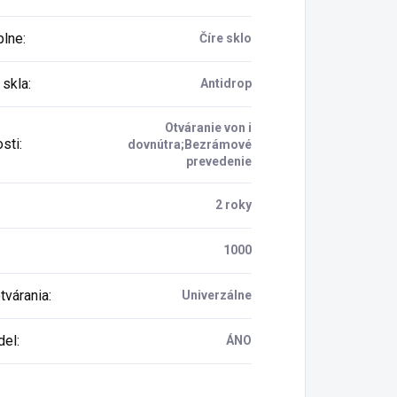
plne
:
Číre sklo
 skla
:
Antidrop
Otváranie von i
osti
:
dovnútra;Bezrámové
prevedenie
:
2 roky
1000
tvárania
:
Univerzálne
del
:
ÁNO