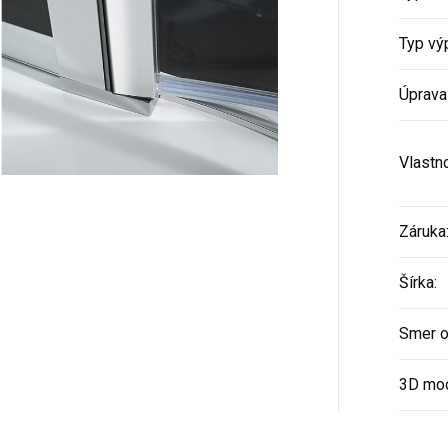
Typ vý
Úprava
Vlastn
Záruka
Šírka
:
Smer o
3D mo