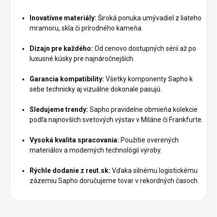
Inovatívne materiály:
Široká ponuka umývadiel z liateho
mramoru, skla či prírodného kameňa.
Dizajn pre každého:
Od cenovo dostupných sérií až po
luxusné kúsky pre najnáročnejších.
Garancia kompatibility:
Všetky komponenty Sapho k
sebe technicky aj vizuálne dokonale pasujú.
Sledujeme trendy:
Sapho pravidelne obmieňa kolekcie
podľa najnovších svetových výstav v Miláne či Frankfurte.
Vysoká kvalita spracovania:
Použitie overených
materiálov a moderných technológií výroby.
Rýchle dodanie z reut.sk:
Vďaka silnému logistickému
zázemiu Sapho doručujeme tovar v rekordných časoch.