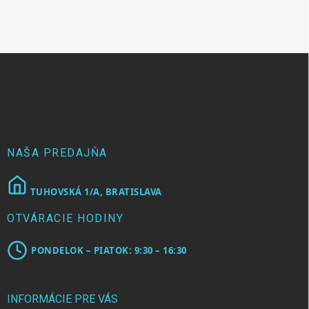
Z
á
p
ä
t
i
e
NAŠA PREDAJŇA
TUHOVSKÁ 1/A, BRATISLAVA
OTVÁRACIE HODINY
PONDELOK – PIATOK: 9:30 – 16:30
INFORMÁCIE PRE VÁS