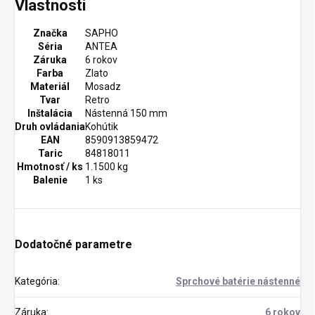
Vlastnosti
Značka
SAPHO
Séria
ANTEA
Záruka
6 rokov
Farba
Zlato
Materiál
Mosadz
Tvar
Retro
Inštalácia
Nástenná 150 mm
Druh ovládania
Kohútik
EAN
8590913859472
Taric
84818011
Hmotnosť / ks
1.1500 kg
Balenie
1 ks
Dodatočné parametre
Kategória
:
Sprchové batérie nástenné
Záruka
:
6 rokov