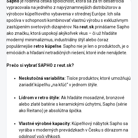
Sapho
je rodinná česká spoločnosť, ktorá sa za tri desaťročia
vypracovala na jedného z najvýznamnejších distribútorov a
výrobcov kúpeľňového vybavenia v strednej Európe. Ich sila
spočíva v schopnosti kombinovať vlastnú výrobu s exkluzívnym
zastúpením svetových dizajnérov. Na
reut.sk
prinášame Sapho
ako značku, ktorá uspokojí akýkoľvek vkus – či už hľadáte
moderný minimalizmus, industriálny štýl alebo čoraz
populárnejšie
retro kúpeľne
. Sapho nie je len o produktoch, je o
emóciách a hľadaní netradičných riešení, ktoré inde nenájdete.
Prečo si vybrať SAPHO z reut.sk?
Neskutočná variabilita:
Tisíce produktov, ktoré umožňujú
zariadiť kúpeľňu „na kľúč“ v jednom štýle.
Lídrom v retro štýle:
Ak hľadáte mosadzné, bronzové
alebo zlaté batérie s keramickými úchytmi, Sapho (série
ako Reitano) je absolútna špička.
Vlastné výrobné kapacity:
Kúpeľňový nábytok Sapho sa
vyrába v moderných prevádzkach v Česku s dôrazom na
odolnosť voči vlhkosti.