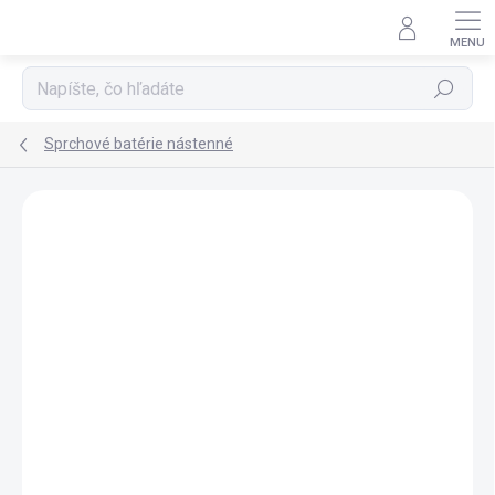
Prejsť
na
obsah
Hľadať
Sprchové batérie nástenné
ZNAČKA:
SAPHO