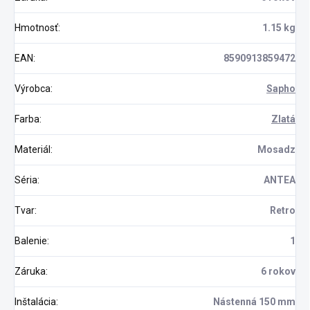
Hmotnosť
:
1.15 kg
EAN
:
8590913859472
Výrobca
:
Sapho
Farba
:
Zlatá
Materiál
:
Mosadz
Séria
:
ANTEA
Tvar
:
Retro
Balenie
:
1
Záruka
:
6 rokov
Inštalácia
:
Nástenná 150 mm