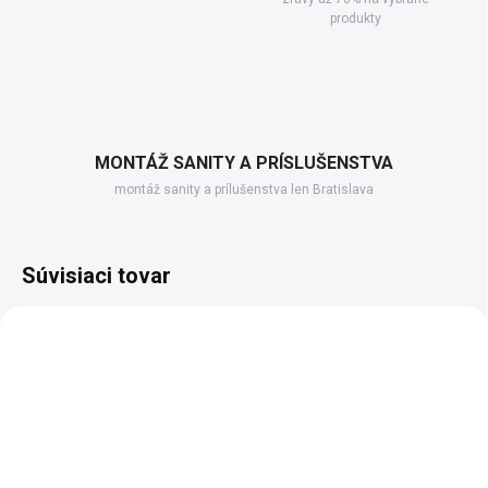
produkty
MONTÁŽ SANITY A PRÍSLUŠENSTVA
montáž sanity a prílušenstva len Bratislava
Súvisiaci tovar
ZADARM