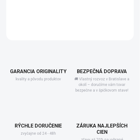
−
+
Pridať do košíka
Séria Antea nás vráti o niekoľko desiatok rokov späť ...
DETAILNÉ INFORMÁCIE
GARANCIA ORIGINALITY
BEZPEČNÁ DOPRAVA
kvality a pôvodu produktov
🚚 Vlastný rozvoz v Bratislave a
okolí – doručíme vám tovar
bezpečne a v špičkovom stave!
RÝCHLE DORUČENIE
ZÁRUKA NAJLEPŠÍCH
CIEN
zvyčajne od 24 - 48h
zľavy až 70% na vybrané