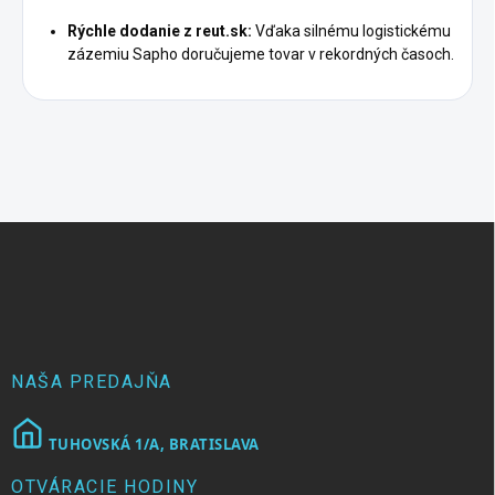
Rýchle dodanie z reut.sk:
Vďaka silnému logistickému
zázemiu Sapho doručujeme tovar v rekordných časoch.
Z
á
p
ä
t
i
e
NAŠA PREDAJŇA
TUHOVSKÁ 1/A, BRATISLAVA
OTVÁRACIE HODINY