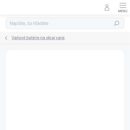
Prejsť
na
obsah
Hľadať
Vaňové batérie na okraj vane
ZNAČKA:
SAPHO
ZADARMO