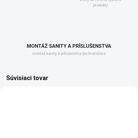
produkty
MONTÁŽ SANITY A PRÍSLUŠENSTVA
montáž sanity a prílušenstva len Bratislava
Súvisiaci tovar