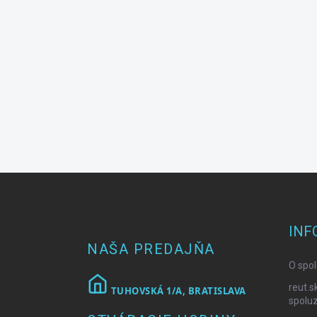
Z
á
p
ä
INF
t
NAŠA PREDAJŇA
i
O spol
e
reut.s
TUHOVSKÁ 1/A, BRATISLAVA
spoluz