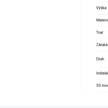
Výška
:
Materi
Tvar
:
Záruka
Druh
:
Inštalá
3D mo