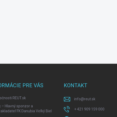
ORMÁCIE PRE VÁS
KONTAKT
očnosti REUT.sk
info
@
reut.sk
k – Hlavný sponzor a
+ 421 909 159 000
akladateľ FK Danubia Veľký Biel