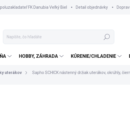
spoluzakladateľ FK Danubia Veľký Biel
Detail objednávky
Doprav
Hľadať
ŇA
HOBBY, ZÁHRADA
KÚRENIE/CHLADENIE
ky uterákov
Sapho SCHICK nástenný držiak uterákov, okrúhly, či
219 €
138 €
112,20 € bez DPH
Jednotková
SKLADOM DODANIE DO 6-7