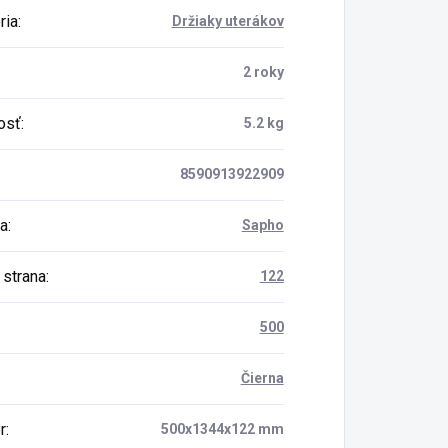
ria
:
Držiaky uterákov
:
2 roky
osť
:
5.2 kg
8590913922909
a
:
Sapho
 strana
:
122
500
Čierna
r
:
500x1344x122 mm