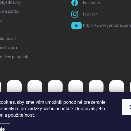
 objednávky
Facebook
a a platby
reut.sk/
kt
https://www.youtube.com
akupovať
ie tovaru
mačný poriadok
ookies, aby sme vám umožnili pohodlné prezeranie
a analýze prevádzky webu neustále zlepšovali jeho
on a použiteľnosť.
ie