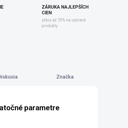
IE
ZÁRUKA NAJLEPŠÍCH
CIEN
zľavy až 70% na vybrané
produkty
Diskusia
Značka
atočné parametre