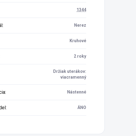
1344
ál
:
Nerez
Kruhové
:
2 roky
Držiak uterákov:
viacramenný
cia
:
Nástenné
del
:
ÁNO