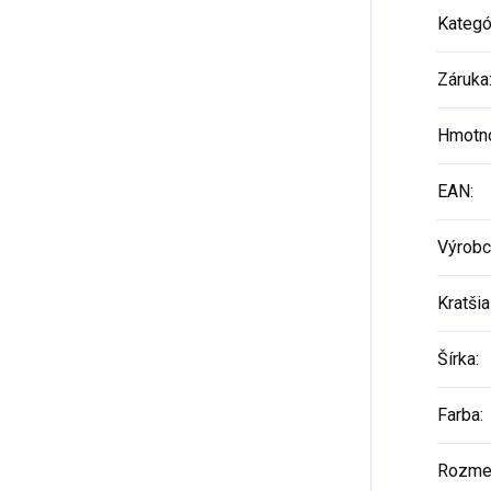
Kategó
Záruka
Hmotn
EAN
:
Výrobc
Kratšia
Šírka
:
Farba
:
Rozme