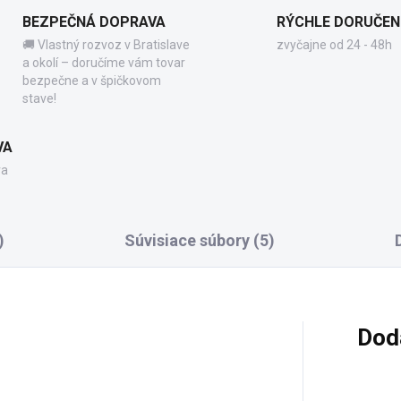
BEZPEČNÁ DOPRAVA
RÝCHLE DORUČEN
🚚 Vlastný rozvoz v Bratislave
zvyčajne od 24 - 48h
a okolí – doručíme vám tovar
bezpečne a v špičkovom
stave!
VA
va
)
Súvisiace súbory (5)
Dod