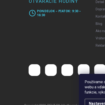
OTVÁRACIE HODINY
Detail
Doprav
PONDELOK – PIATOK: 9:30 –
16:30
Konta
Blog
Ako n
Vráten
Rekla
Používame c
webu a vďak
funkcie, výk
Nastaven