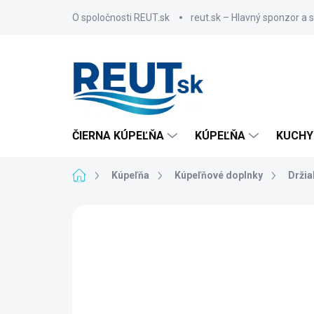
Prejsť
O spoločnosti REUT.sk
reut.sk – Hlavný sponzor a 
na
obsah
ČIERNA KÚPEĽŇA
KÚPEĽŇA
KUCHY
Domov
Kúpeľňa
Kúpeľňové doplnky
Držia
ZNAČKA:
SAPHO
AKCIA