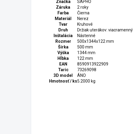
Značka
SAPHO
Záruka
2 roky
Farba
Čierna
Materiál
Nerez
Tvar
Kruhové
Druh
Držiak uterákov: viacramenný
Inštalácia
Nástenné
Rozmer
500x1344x122 mm
Šírka
500 mm
Výška
1344 mm
Hĺbka
122 mm
EAN
8590913922909
Taric
73269098
3D model
ÁNO
Hmotnosť / ks
5.2000 kg