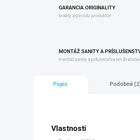
GARANCIA ORIGINALITY
kvality a pôvodu produktov
MONTÁŽ SANITY A PRÍSLUŠENST
montáž sanity a prílušenstva len Bratisla
Popis
Podobné (2
Vlastnosti