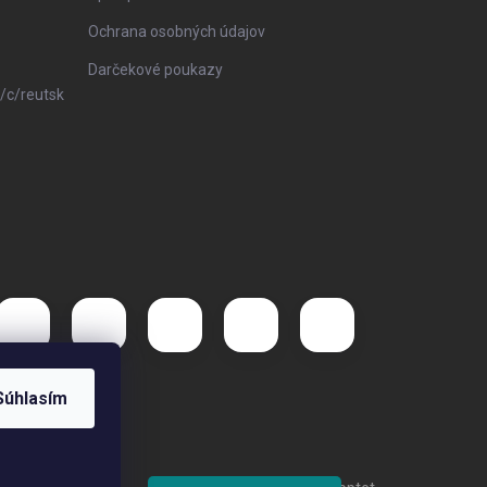
Ochrana osobných údajov
Darčekové poukazy
/c/reutsk
Súhlasím