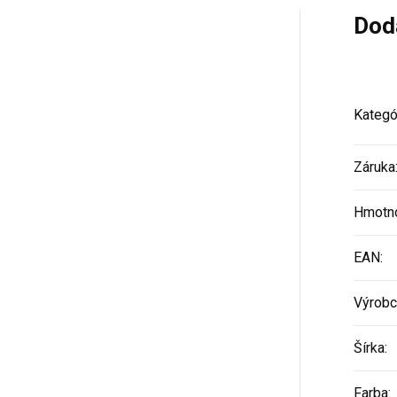
Dod
Kategó
Záruka
Hmotn
EAN
:
Výrobc
Šírka
:
Farba
: