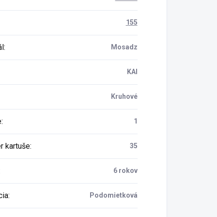
155
ál
:
Mosadz
KAI
Kruhové
e
:
1
r kartuše
:
35
:
6 rokov
cia
:
Podomietková