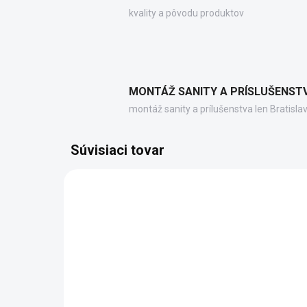
kvality a pôvodu produktov
MONTÁŽ SANITY A PRÍSLUŠENST
montáž sanity a prílušenstva len Bratisla
Súvisiaci tovar
SG202