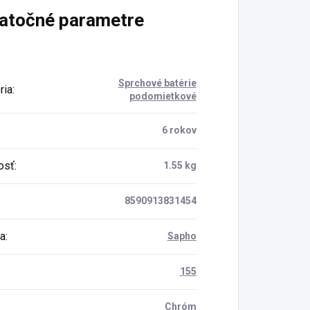
atočné parametre
Sprchové batérie
ria
:
podomietkové
:
6 rokov
osť
:
1.55 kg
8590913831454
a
:
Sapho
155
Chróm