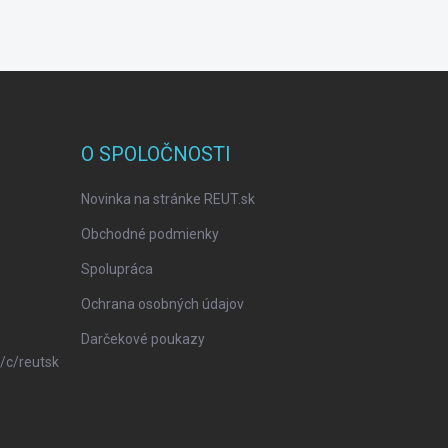
O SPOLOČNOSTI
Novinka na stránke REUT.sk
Obchodné podmienky
Spolupráca
Ochrana osobných údajov
Darčekové poukazy
/c/reutsk