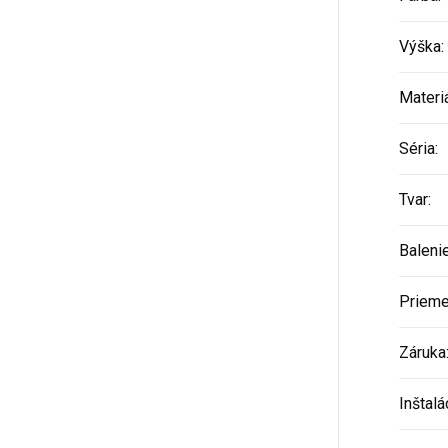
Výška
:
Materi
Séria
:
Tvar
:
Baleni
Prieme
Záruka
Inštalá