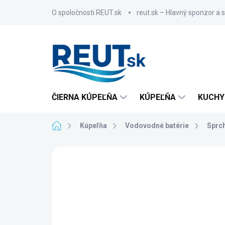
Prejsť
O spoločnosti REUT.sk
reut.sk – Hlavný sponzor a 
na
obsah
ČIERNA KÚPEĽŇA
KÚPEĽŇA
KUCHY
Domov
Kúpeľňa
Vodovodné batérie
Sprch
ZNAČKA:
SAPHO