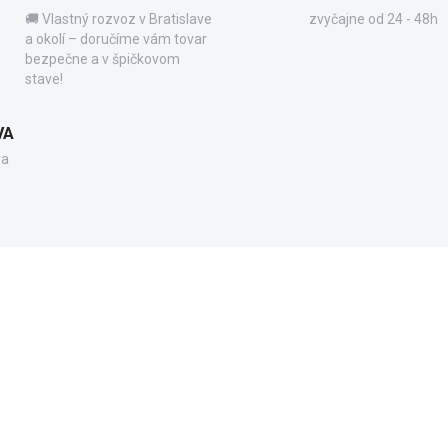
🚚 Vlastný rozvoz v Bratislave
zvyčajne od 24 - 48h
a okolí – doručíme vám tovar
bezpečne a v špičkovom
stave!
VA
va
1204-05
120