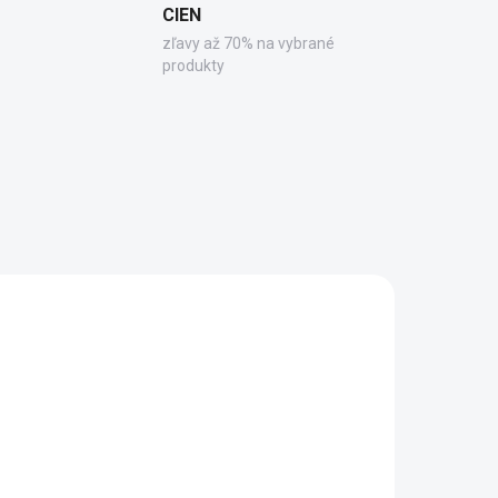
CIEN
zľavy až 70% na vybrané
produkty
5-16
11073