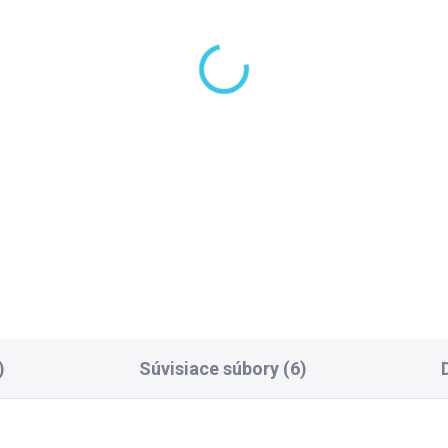
LADOM DODANIE DO 6-7 PRAC.
SKLADOM DODANIE DO 6-7 P
DNÍ
(10 KS)
(10
pho Ručná masážna
Sapho Sprchové
cha, 5 režimov,
ramienko, guľaté,
iemer 110mm,
380mm, chróm 1205-
S/chróm 1204-05
,50 €
42,10 €
Do košíka
Do košíka
)
Súvisiace súbory (6)