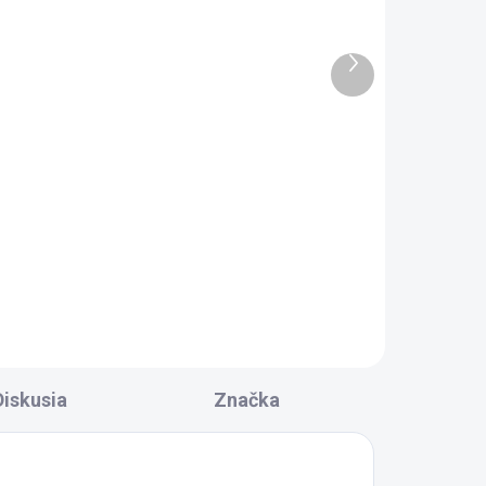
RAC.
SKLADOM DODANIE DO 6-7 PRAC.
DNÍ
DNÍ
0 KS)
(99 KS)
Ďalší
Aqualine FLEX kovová
produkt
sprchová hadica, 150cm,
16
chróm 11073
5,70 €
Do košíka
Diskusia
Značka