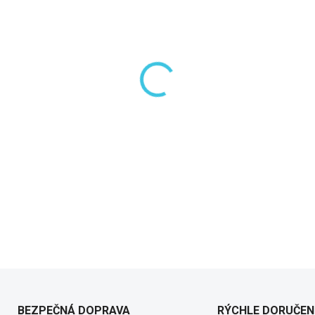
−
+
Kombinácia valcového tela s 
DETAILNÉ INFORMÁCIE
BEZPEČNÁ DOPRAVA
RÝCHLE DORUČEN