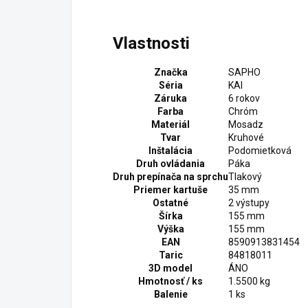
Vlastnosti
Značka
SAPHO
Séria
KAI
Záruka
6 rokov
Farba
Chróm
Materiál
Mosadz
Tvar
Kruhové
Inštalácia
Podomietková
Druh ovládania
Páka
Druh prepínača na sprchu
Tlakový
Priemer kartuše
35 mm
Ostatné
2 výstupy
Šírka
155 mm
Výška
155 mm
EAN
8590913831454
Taric
84818011
3D model
ÁNO
Hmotnosť / ks
1.5500 kg
Balenie
1 ks