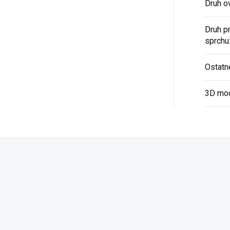
Druh o
Druh p
sprchu
Ostatn
3D mo