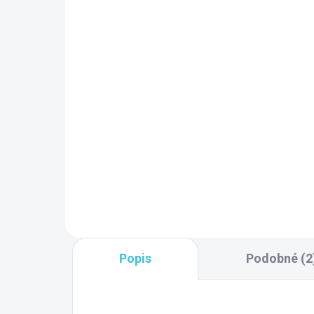
SKLADOM DODANIE DO 6-7 PRAC.
SK
DNÍ
(9 KS)
Sapho Vývod sprchy,
Sa
guľatý, tenká krytka,
spr
chróm SG202
pr
AB
22,80 €
17
Do košíka
Popis
Podobné (2