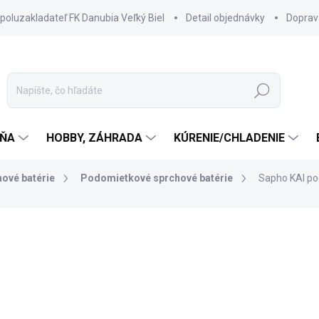
spoluzakladateľ FK Danubia Veľký Biel
Detail objednávky
Doprav
Hľadať
ŇA
HOBBY, ZÁHRADA
KÚRENIE/CHLADENIE
ové batérie
Podomietkové sprchové batérie
Sapho KAI po
145 €
124,70 €
101,38 € bez DPH
Jednotková
SKLADOM DODANIE DO 6-7
cena: