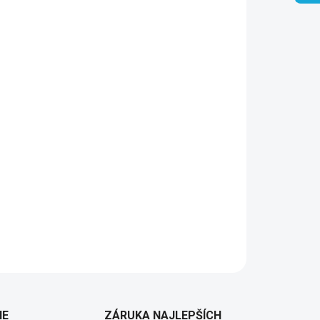
Pridať do košíka
hranatou hubicou u umývadlové batérie
IE
ZÁRUKA NAJLEPŠÍCH