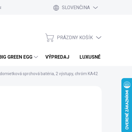
SLOVENČINA
a a platby
Kontakt
Blog
Ako nakupovať
Vrátenie tovar
PRÁZDNY KOŠÍK
NÁKUPNÝ
KOŠÍK
BIG GREEN EGG
VÝPREDAJ
LUXUSNÉ MOBILNÉ DO
domietková sprchová batéria, 2 výstupy, chróm KA42
 PRAC. DNÍ
(2 KS)