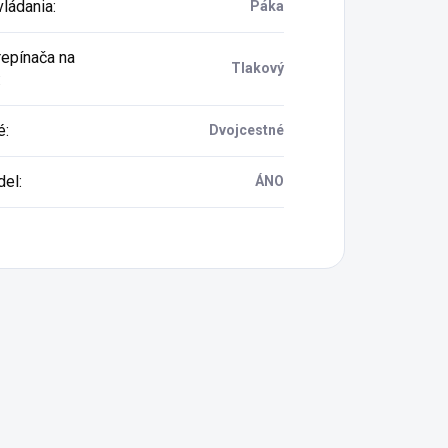
vládania
:
Páka
repínača na
Tlakový
:
é
:
Dvojcestné
del
:
ÁNO