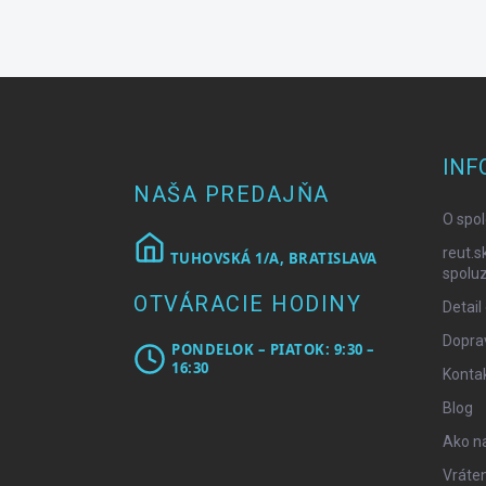
Z
á
p
ä
INF
t
NAŠA PREDAJŇA
i
O spol
e
reut.s
TUHOVSKÁ 1/A, BRATISLAVA
spoluz
OTVÁRACIE HODINY
Detail
Doprav
PONDELOK – PIATOK: 9:30 –
16:30
Konta
Blog
Ako n
Vráten