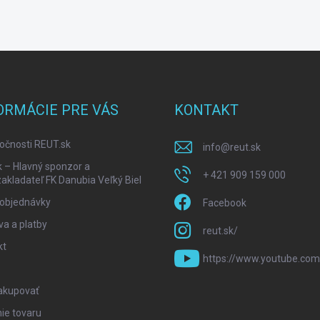
ORMÁCIE PRE VÁS
KONTAKT
očnosti REUT.sk
info
@
reut.sk
k – Hlavný sponzor a
+ 421 909 159 000
akladateľ FK Danubia Veľký Biel
 objednávky
Facebook
a a platby
reut.sk/
kt
https://www.youtube.com
akupovať
ie tovaru