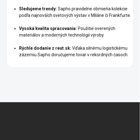
Sledujeme trendy:
Sapho pravidelne obmieňa kolekcie
podľa najnovších svetových výstav v Miláne či Frankfurte.
Vysoká kvalita spracovania:
Použitie overených
materiálov a moderných technológií výroby.
Rýchle dodanie z reut.sk:
Vďaka silnému logistickému
zázemiu Sapho doručujeme tovar v rekordných časoch.
Z
á
p
ä
t
i