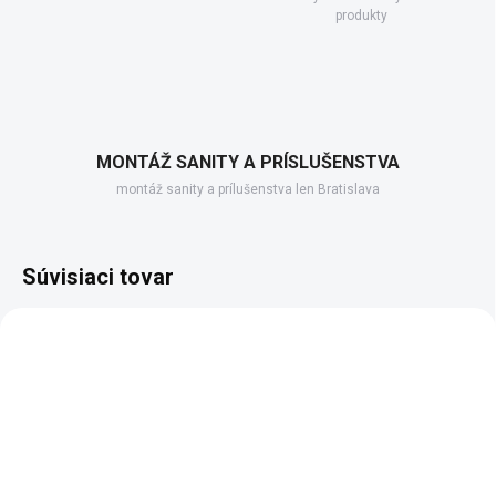
produkty
MONTÁŽ SANITY A PRÍSLUŠENSTVA
montáž sanity a prílušenstva len Bratislava
Súvisiaci tovar