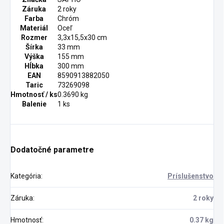
Záruka
2 roky
Farba
Chróm
Materiál
Oceľ
Rozmer
3,3x15,5x30 cm
Šírka
33 mm
Výška
155 mm
Hĺbka
300 mm
EAN
8590913882050
Taric
73269098
Hmotnosť / ks
0.3690 kg
Balenie
1 ks
Dodatočné parametre
Kategória
:
Príslušenstvo
Záruka
:
2 roky
Hmotnosť
:
0.37 kg