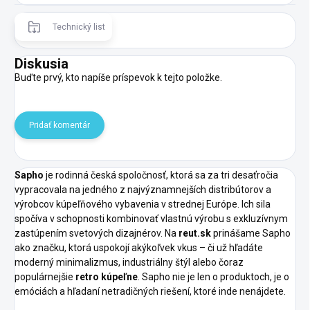
Technický list
Diskusia
Buďte prvý, kto napíše príspevok k tejto položke.
Pridať komentár
Sapho
je rodinná česká spoločnosť, ktorá sa za tri desaťročia
vypracovala na jedného z najvýznamnejších distribútorov a
výrobcov kúpeľňového vybavenia v strednej Európe. Ich sila
spočíva v schopnosti kombinovať vlastnú výrobu s exkluzívnym
zastúpením svetových dizajnérov. Na
reut.sk
prinášame Sapho
ako značku, ktorá uspokojí akýkoľvek vkus – či už hľadáte
moderný minimalizmus, industriálny štýl alebo čoraz
populárnejšie
retro kúpeľne
. Sapho nie je len o produktoch, je o
emóciách a hľadaní netradičných riešení, ktoré inde nenájdete.