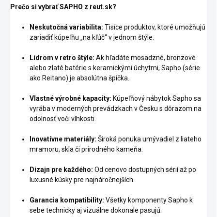
Prečo si vybrať SAPHO z reut.sk?
Neskutočná variabilita:
Tisíce produktov, ktoré umožňujú
zariadiť kúpeľňu „na kľúč“ v jednom štýle.
Lídrom v retro štýle:
Ak hľadáte mosadzné, bronzové
alebo zlaté batérie s keramickými úchytmi, Sapho (série
ako Reitano) je absolútna špička.
Vlastné výrobné kapacity:
Kúpeľňový nábytok Sapho sa
vyrába v moderných prevádzkach v Česku s dôrazom na
odolnosť voči vlhkosti.
Inovatívne materiály:
Široká ponuka umývadiel z liateho
mramoru, skla či prírodného kameňa.
Dizajn pre každého:
Od cenovo dostupných sérií až po
luxusné kúsky pre najnáročnejších.
Garancia kompatibility:
Všetky komponenty Sapho k
sebe technicky aj vizuálne dokonale pasujú.