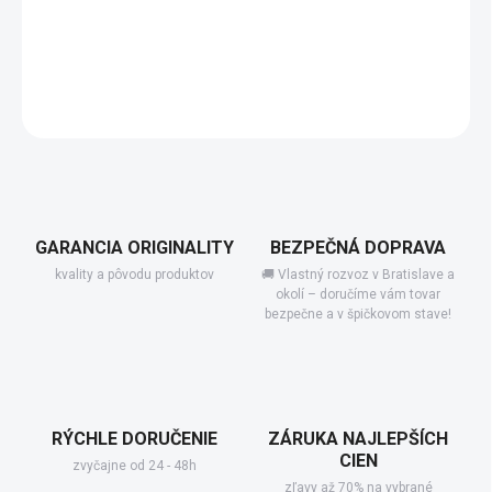
−
+
Pridať do košíka
DETAILNÉ INFORMÁCIE
GARANCIA ORIGINALITY
BEZPEČNÁ DOPRAVA
kvality a pôvodu produktov
🚚 Vlastný rozvoz v Bratislave a
okolí – doručíme vám tovar
bezpečne a v špičkovom stave!
RÝCHLE DORUČENIE
ZÁRUKA NAJLEPŠÍCH
CIEN
zvyčajne od 24 - 48h
zľavy až 70% na vybrané